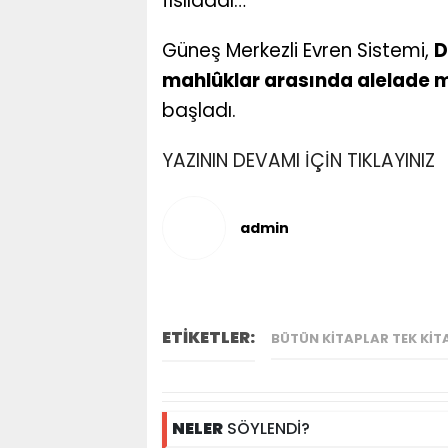
fısıldadı…
Güneş Merkezli Evren Sistemi,
D
mahlûklar arasında alelade 
başladı.
YAZININ DEVAMI İÇİN TIKLAYINIZ
admin
ETİKETLER:
BÜTÜN KITAPLAR TEK KI
NELER
SÖYLENDİ?