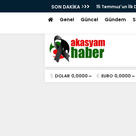
un İlk Dakikalarından Kayseri'de Çekilen Görüntüler
SON DAKİKA
Beğe
tı! Ferhat Çakır'ın Meydandaki Çağrısı Kamerada
Genel
Güncel
Gündem
S
DOLAR
0,0000
EURO
0,0000