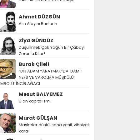
Ahmet DÜZGÜN
Alın Alayını Bunların
Ziya GÜNDÜZ
Düşünmek Çok Yoğun Bir Çabayı
Zorunlu Kılar!
Burak Çileli
“BİR ADAM YARATMAK”DA İDAM-I
NEFS VE VAROLMA MÜŞKÜLÜ
EMBOLÜ: İNCİR AĞACI
Mesut BALYEMEZ
Ulan kapitalizm.
Murat GÜLŞAN
Maskeler düştü: saha yeşil, zihniyet
kara!