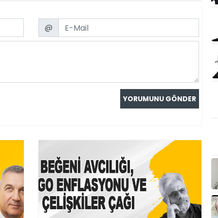
Email
@