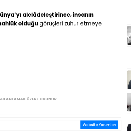
ünya’yı alelâdeleştirince, insanın
mahlûk olduğu
görüşleri zuhur etmeye
TABI ANLAMAK ÜZERE OKUNUR
Website Yorumları