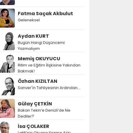
Fatma Saçak Akbulut
Geleneksel
Aydan KURT
Bugün Hangi Düşüncemi
Yazmalıyım
Memiş OKUYUCU
Ritim ve Eğitim İlişkisine Yakından
Bakmak!
Özhan KIZILTAN
Sanver'in Tahliyesinin Ardından…
Gülay ÇETKİN
Bakan Tekin’e Denizli’de Ne
Dediler?
İsa ÇOLAKER
Latifi’nin Okuma Yazma Aşkı