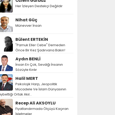
Özlem Gürbüz
Her İzleyen Destekçi Değildir
Nihat Güç
Münevver İnsan
Bülent ERTEKİN
"Pamuk Eller Cebe" Demeden
Önce Bir Kez Şadırvana Bakın!
Aydın BENLİ
İnsan En Çok, Sevdiği İnsanın
Sözüyle Kırılır
Halil MERT
Psikolojik Harp, Jeopolitik
Mücadele Ve İslam Dünyasının
ybettiği Ortak Akıl…
Recep Ali AKSOYLU
Fiyatlandırmada Ölçüyü Kaçıran
İşletmeler