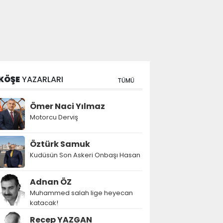
KÖŞE
YAZARLARI
TÜMÜ
Ömer Naci Yılmaz
Motorcu Derviş
Öztürk Samuk
Kudüsün Son Askeri Onbaşı Hasan
Adnan ÖZ
Muhammed salah lige heyecan
katacak!
Recep YAZGAN