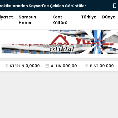
ni Avcılığı, Ego Enflasyonu ve Çelişkiler Çağı
iyaset
Samsun
Kent
Türkiye
Dünya
Haber
Kültürü
STERLIN
0,0000
ALTIN
000,00
BİST
00.000