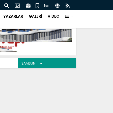
İFAM'da Büyük İcazet Heyecanı
YAZARLAR
GALERİ
VİDEO