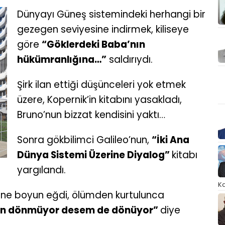
Dünyayı Güneş sistemindeki herhangi bir
gezegen seviyesine indirmek, kiliseye
göre
“Göklerdeki Baba’nın
hükümranlığına…”
saldırıydı.
Şirk ilan ettiği düşünceleri yok etmek
üzere, Kopernik’in kitabını yasakladı,
Bruno’nun bizzat kendisini yaktı…
Sonra gökbilimci Galileo’nun,
“İki Ana
Dünya Sistemi Üzerine Diyalog”
kitabı
yargılandı.
Ka
rine boyun eğdi, ölümden kurtulunca
n dönmüyor desem de dönüyor”
diye