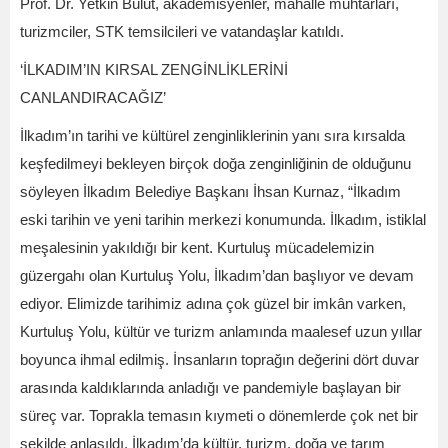
Prof. Dr. Yetkin Bulut, akademisyenler, mahalle muhtarları,
turizmciler, STK temsilcileri ve vatandaşlar katıldı.
‘İLKADIM’IN KIRSAL ZENGİNLİKLERİNİ
CANLANDIRACAĞIZ’
İlkadım’ın tarihi ve kültürel zenginliklerinin yanı sıra kırsalda
keşfedilmeyi bekleyen birçok doğa zenginliğinin de olduğunu
söyleyen İlkadım Belediye Başkanı İhsan Kurnaz, “İlkadım
eski tarihin ve yeni tarihin merkezi konumunda. İlkadım, istiklal
meşalesinin yakıldığı bir kent. Kurtuluş mücadelemizin
güzergahı olan Kurtuluş Yolu, İlkadım’dan başlıyor ve devam
ediyor. Elimizde tarihimiz adına çok güzel bir imkân varken,
Kurtuluş Yolu, kültür ve turizm anlamında maalesef uzun yıllar
boyunca ihmal edilmiş. İnsanların toprağın değerini dört duvar
arasında kaldıklarında anladığı ve pandemiyle başlayan bir
süreç var. Toprakla temasın kıymeti o dönemlerde çok net bir
şekilde anlaşıldı. İlkadım’da kültür, turizm, doğa ve tarım