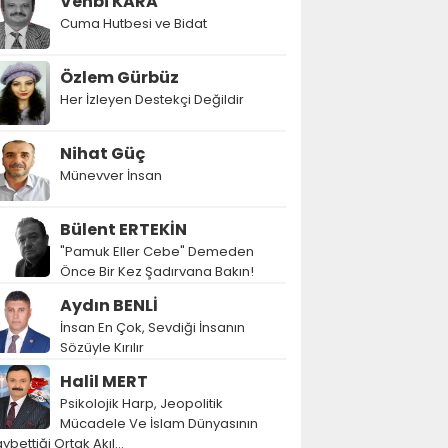
Vehbi KARA
Cuma Hutbesi ve Bidat
Özlem Gürbüz
Her İzleyen Destekçi Değildir
Nihat Güç
Münevver İnsan
Bülent ERTEKİN
"Pamuk Eller Cebe" Demeden
Önce Bir Kez Şadırvana Bakın!
Aydın BENLİ
İnsan En Çok, Sevdiği İnsanın
Sözüyle Kırılır
Halil MERT
Psikolojik Harp, Jeopolitik
Mücadele Ve İslam Dünyasının
ybettiği Ortak Akıl…