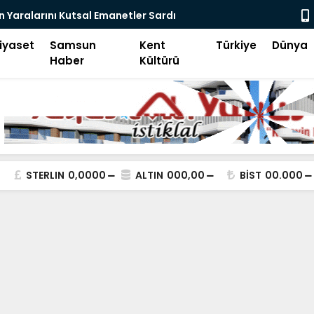
ital Devrim-2
Samsun Keşi
iyaset
Samsun
Kent
Türkiye
Dünya
Haber
Kültürü
STERLIN
0,0000
ALTIN
000,00
BİST
00.000