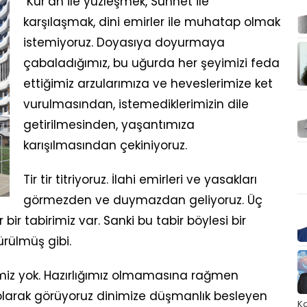
Kur’an ile yüzleşmek, Sünnet ile
karşılaşmak, dini emirler ile muhatap olmak
istemiyoruz. Doyasıya doyurmaya
çabaladığımız, bu uğurda her şeyimizi feda
ettiğimiz arzularımıza ve heveslerimize ket
vurulmasından, istemediklerimizin dile
getirilmesinden, yaşantımıza
karışılmasından çekiniyoruz.
Tir tir titriyoruz. İlahi emirleri ve yasakları
görmezden ve duymazdan geliyoruz. Üç
tabirimiz var. Sanki bu tabir böylesi bir
rülmüş gibi.
miz yok. Hazırlığımız olmamasına rağmen
olarak görüyoruz dinimize düşmanlık besleyen
Ka