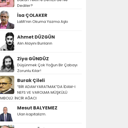
Dediler?
İsa ÇOLAKER
Latifi’nin Okuma Yazma Aşkı
Ahmet DÜZGÜN
Alın Alayını Bunların
Ziya GÜNDÜZ
Düşünmek Çok Yoğun Bir Çabayı
Zorunlu Kılar!
Burak Çileli
“BİR ADAM YARATMAK”DA İDAM-I
NEFS VE VAROLMA MÜŞKÜLÜ
EMBOLÜ: İNCİR AĞACI
Mesut BALYEMEZ
Ulan kapitalizm.