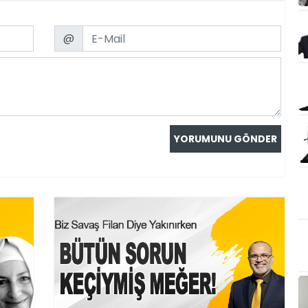
Email
@