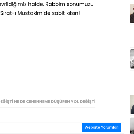
 evrildiğimiz halde. Rabbim sonumuzu
ırat-ı Mustakim’de sabit kılsın!
EĞIŞTI NE DE CEHENNEME DÜŞÜREN YOL DEĞIŞTI
Website Yorumları