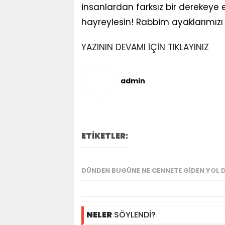
insanlardan farksız bir derekeye
hayreylesin! Rabbim ayaklarımızı S
YAZININ DEVAMI İÇİN TIKLAYINIZ
admin
ETİKETLER:
DÜNDEN BUGÜNE NE CENNETE GIDEN YOL D
NELER
SÖYLENDİ?