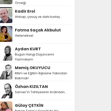
Örneği
Kadir Erol
Ahbap, çavuş ve dahi kızılay...
Fatma Saçak Akbulut
Geleneksel
Aydan KURT
Bugün Hangi Düşüncemi
Yazmalıyım
Memiş OKUYUCU
Ritim ve Eğitim İlişkisine Yakından
Bakmak!
Özhan KIZILTAN
Sanver'in Tahliyesinin Ardından…
Gülay ÇETKİN
Bakan Tekin’e Denizli’de Ne