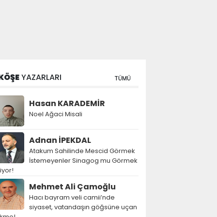
KÖŞE
YAZARLARI
TÜMÜ
Hasan KARADEMİR
Noel Ağaci Misali
Adnan İPEKDAL
Atakum Sahilinde Mescid Görmek
İstemeyenler Sinagog mu Görmek
tiyor!
Mehmet Ali Çamoğlu
Hacı bayram veli camii’nde
siyaset, vatandaşın göğsüne uçan
ekme!