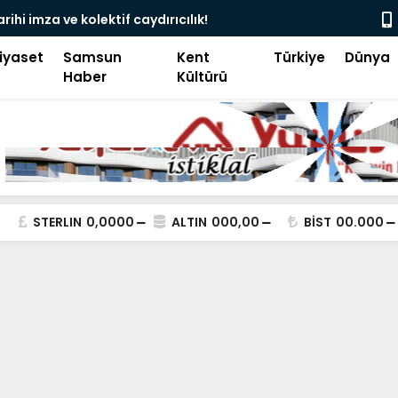
 Mescid Görmek İstemeyenler Sinagog Mu
Kimliğimiz
iyaset
Samsun
Kent
Türkiye
Dünya
Haber
Kültürü
STERLIN
0,0000
ALTIN
000,00
BİST
00.000