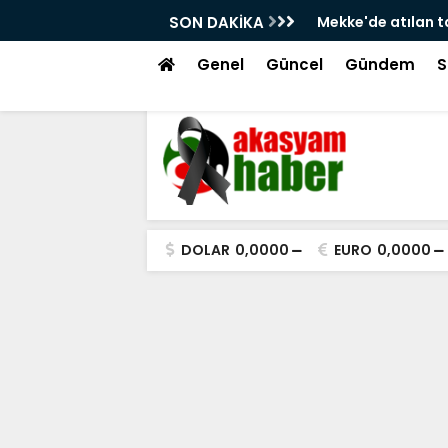
za ve kolektif caydırıcılık!
SON DAKİKA
Atakum Sahilinde
Görmek İstiyor!
Genel
Güncel
Gündem
S
DOLAR
0,0000
EURO
0,0000