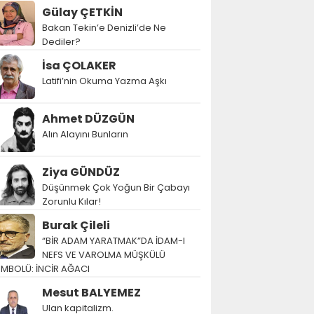
Gülay ÇETKİN
Bakan Tekin’e Denizli’de Ne
Dediler?
İsa ÇOLAKER
Latifi’nin Okuma Yazma Aşkı
Ahmet DÜZGÜN
Alın Alayını Bunların
Ziya GÜNDÜZ
Düşünmek Çok Yoğun Bir Çabayı
Zorunlu Kılar!
Burak Çileli
“BİR ADAM YARATMAK”DA İDAM-I
NEFS VE VAROLMA MÜŞKÜLÜ
EMBOLÜ: İNCİR AĞACI
Mesut BALYEMEZ
Ulan kapitalizm.