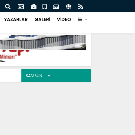
le Sahada Olacağız
Atak
YAZARLAR
GALERİ
VİDEO