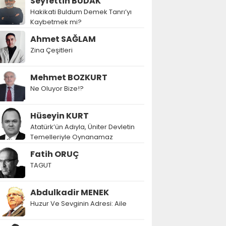
Seyfettin BUDAK
Hakikati Buldum Demek Tanrı’yı
Kaybetmek mi?
Ahmet SAĞLAM
Zina Çeşitleri
Mehmet BOZKURT
Ne Oluyor Bize!?
Hüseyin KURT
Atatürk’ün Adıyla, Üniter Devletin
Temelleriyle Oynanamaz
Fatih ORUÇ
TAGUT
Abdulkadir MENEK
Huzur Ve Sevginin Adresi: Aile