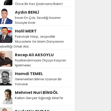
Önce Bir Kez Şadırvana Bakın!
Aydın BENLİ
İnsan En Çok, Sevdiği İnsanın
Sözüyle Kırılır
Halil MERT
Psikolojik Harp, Jeopolitik
Mücadele Ve İslam Dünyasının
ybettiği Ortak Akıl…
Recep Ali AKSOYLU
Fiyatlandırmada Ölçüyü Kaçıran
İşletmeler
Hamdi TEMEL
Gelenekten Bilime Uzanan Bir
Yolculuk
Mehmet Nuri BİNGÖL
Kalbin Gerçek Sığınağı Allah'tır