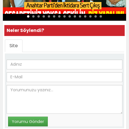
Neler Söylendi?
Site