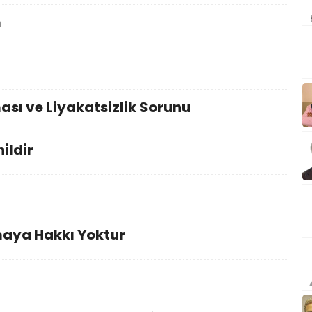
m
sı ve Liyakatsizlik Sorunu
ildir
maya Hakkı Yoktur