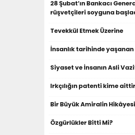
28 Şubat’ın Bankacı Gener
rüşvetçileri soyguna başla
Tevekkül Etmek Üzerine
İnsanlık tarihinde yaşanan 
Siyaset ve İnsanın Asli Vazi
Irkçılığın patenti kime aitti
Bir Büyük Amiralin Hikâyes
Özgürlükler Bitti Mi?