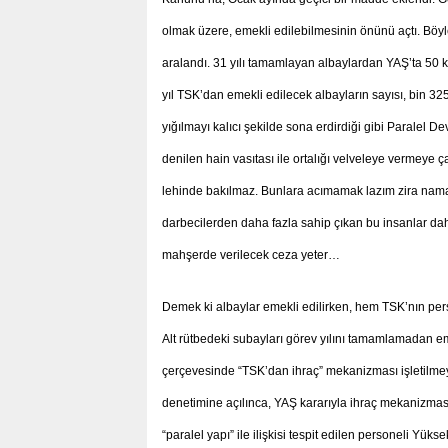
olmak üzere, emekli edilebilmesinin önünü açtı. Böy
aralandı. 31 yılı tamamlayan albaylardan YAŞ’ta 50 k
yıl TSK’dan emekli edilecek albayların sayısı, bin 3
yığılmayı kalıcı şekilde sona erdirdiği gibi Paralel
denilen hain vasıtası ile ortalığı velveleye vermeye çal
lehinde bakılmaz. Bunlara acımamak lazım zira namaz
darbecilerden daha fazla sahip çıkan bu insanlar dah
mahşerde verilecek ceza yeter…
Demek ki albaylar emekli edilirken, hem TSK’nın per
Alt rütbedeki subayları görev yılını tamamlamadan 
çerçevesinde “TSK’dan ihraç” mekanizması işletilmeye
denetimine açılınca, YAŞ kararıyla ihraç mekanizmas
“paralel yapı” ile ilişkisi tespit edilen personeli Yü