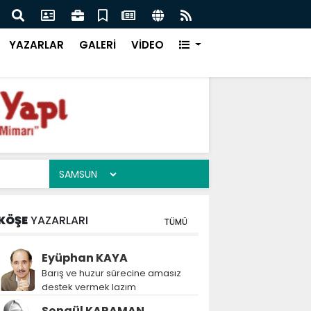
 Borusu Alırken Hangi Teknik Belgeler İstenmeli?
En Ya
YAZARLAR
GALERİ
VİDEO
KÖŞE
YAZARLARI
TÜMÜ
Eyüphan KAYA
Barış ve huzur sürecine amasız
destek vermek lazım
Songül KARAMAN