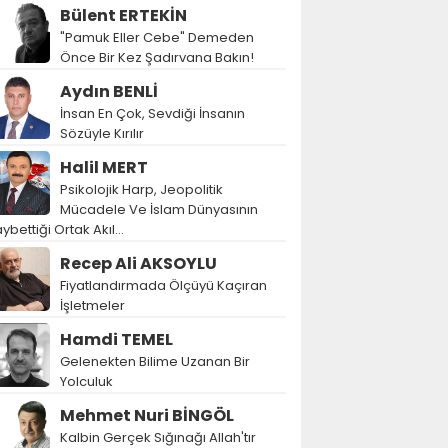
Bülent ERTEKİN
"Pamuk Eller Cebe" Demeden
Önce Bir Kez Şadırvana Bakın!
Aydın BENLİ
İnsan En Çok, Sevdiği İnsanın
Sözüyle Kırılır
Halil MERT
Psikolojik Harp, Jeopolitik
Mücadele Ve İslam Dünyasının
ybettiği Ortak Akıl…
Recep Ali AKSOYLU
Fiyatlandırmada Ölçüyü Kaçıran
İşletmeler
Hamdi TEMEL
Gelenekten Bilime Uzanan Bir
Yolculuk
Mehmet Nuri BİNGÖL
Kalbin Gerçek Sığınağı Allah'tır