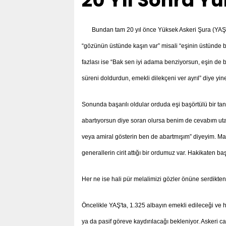
20 Yıl Sonra Y
Bundan tam 20 yıl önce Yüksek Askeri Şura (YAŞ) 
“gözünün üstünde kaşın var” misali “eşinin üstünde b
fazlası ise “Bak sen iyi adama benziyorsun, eşin de 
süreni doldurdun, emekli dilekçeni ver ayrıl” diye yine
Sonunda başarılı oldular orduda eşi başörtülü bir ta
abartıyorsun diye soran olursa benim de cevabım utand
veya amiral gösterin ben de abartmışım” diyeyim. Maa
generallerin cirit attığı bir ordumuz var. Hakikaten ba
Her ne ise hali pür melalimizi gözler önüne serdikte
Öncelikle YAŞ'ta, 1.325 albayın emekli edileceği ve h
ya da pasif göreve kaydırılacağı bekleniyor. Askeri 