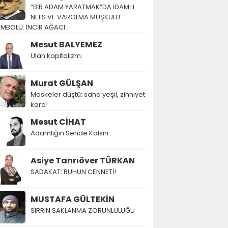
“BİR ADAM YARATMAK”DA İDAM-I
NEFS VE VAROLMA MÜŞKÜLÜ
EMBOLÜ: İNCİR AĞACI
Mesut BALYEMEZ
Ulan kapitalizm.
Murat GÜLŞAN
Maskeler düştü: saha yeşil, zihniyet
kara!
Mesut CİHAT
Adamlığın Sende Kalsın
Asiye Tanrıöver TÜRKAN
SADAKAT: RUHUN CENNETİ!
MUSTAFA GÜLTEKİN
SIRRIN SAKLANMA ZORUNLULUĞU