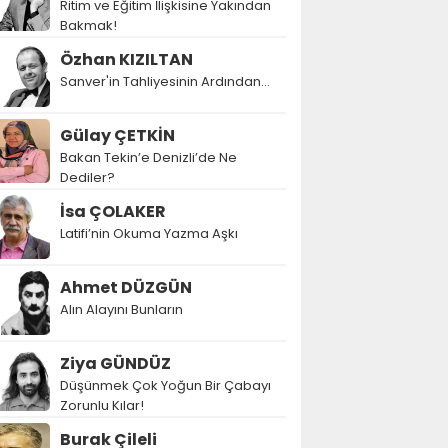
Ritim ve Eğitim İlişkisine Yakından
Bakmak!
Özhan KIZILTAN
Sanver'in Tahliyesinin Ardından…
Gülay ÇETKİN
Bakan Tekin’e Denizli’de Ne
Dediler?
İsa ÇOLAKER
Latifi’nin Okuma Yazma Aşkı
Ahmet DÜZGÜN
Alın Alayını Bunların
Ziya GÜNDÜZ
Düşünmek Çok Yoğun Bir Çabayı
Zorunlu Kılar!
Burak Çileli