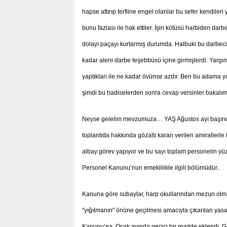
hapse attırıp terfiine engel olanlar bu sefer kendile
bunu fazlası ile hak ettiler. İşin kötüsü harbiden d
dolayı paçayı kurtarmış durumda. Halbuki bu darbe
kadar aleni darbe teşebbüsü içine girmişlerdi. Yargını
yaptıkları ile ne kadar övünse azdır. Ben bu adama 
şimdi bu hadiselerden sonra cevap versinler bakalı
Neyse gelelim mevzumuza… YAŞ Ağustos ayı başında 
toplantıda hakkında gözaltı kararı verilen amirallerle 
albay görev yapıyor ve bu sayı toplam personelin yü
Personel Kanunu’nun emeklilikle ilgili bölümüdür..
Kanuna göre subaylar, harp okullarından mezun olmala
"yığılmanın" önüne geçilmesi amacıyla çıkarılan yas
Kanunu’na, Ocak ayında geçici bir madde eklendi. Ge