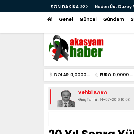
eneyimler İçin HONOR Magic V6’yı Tercih
SON DAKİKA
Dron Saldırısına 
Genel
Güncel
Gündem
S
DOLAR
0,0000
EURO
0,0000
Vehbi KARA
Giriş Tarihi : 14-07-2016 10:03