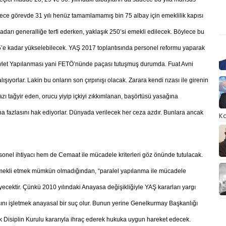
lece görevde 31 yılı henüz tamamlamamış bin 75 albay için emeklilik kapısı
adarı generalliğe terfi ederken, yaklaşık 250’si emekli edilecek. Böylece bu
25’e kadar yükselebilecek. YAŞ 2017 toplantısında personel reformu yaparak
 Devlet Yapılanması yani FETÖ’nünde paçası tutuşmuş durumda. Fuat Avni
ışıyorlar. Lakin bu onların son çırpınışı olacak. Zarara kendi rızası ile girenin
ı tağyir eden, orucu yiyip içkiyi zıkkımlanan, başörtüsü yasağına
a fazlasını hak ediyorlar. Dünyada verilecek her ceza azdır. Bunlara ancak
Ka
sonel ihtiyacı hem de Cemaat ile mücadele kriterleri göz önünde tutulacak.
emekli etmek mümkün olmadığından, “paralel yapılanma ile mücadele
cektir. Çünkü 2010 yılındaki Anayasa değişikliğiyle YAŞ kararları yargı
ını işletmek anayasal bir suç olur. Bunun yerine Genelkurmay Başkanlığı
ksek Disiplin Kurulu kararıyla ihraç ederek hukuka uygun hareket edecek.