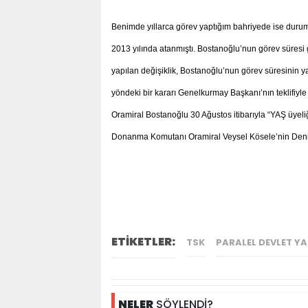
Benimde yıllarca görev yaptığım bahriyede ise duru
2013 yılında atanmıştı. Bostanoğlu’nun görev süresi 
yapılan değişiklik, Bostanoğlu’nun görev süresinin y
yöndeki bir kararı Genelkurmay Başkanı’nın teklifiy
Oramiral Bostanoğlu 30 Ağustos itibarıyla “YAŞ üyel
Donanma Komutanı Oramiral Veysel Kösele’nin Deniz 
ETİKETLER:
TSK
PARALEL DEVLET Y
NELER
SÖYLENDİ?