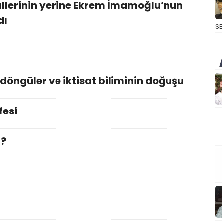
allerinin yerine Ekrem İmamoğlu’nun
dı
S
döngüler ve iktisat biliminin doğuşu
fesi
r?
i