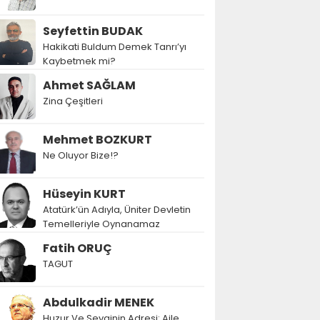
Seyfettin BUDAK
Hakikati Buldum Demek Tanrı’yı
Kaybetmek mi?
Ahmet SAĞLAM
Zina Çeşitleri
Mehmet BOZKURT
Ne Oluyor Bize!?
Hüseyin KURT
Atatürk’ün Adıyla, Üniter Devletin
Temelleriyle Oynanamaz
Fatih ORUÇ
TAGUT
Abdulkadir MENEK
Huzur Ve Sevginin Adresi: Aile