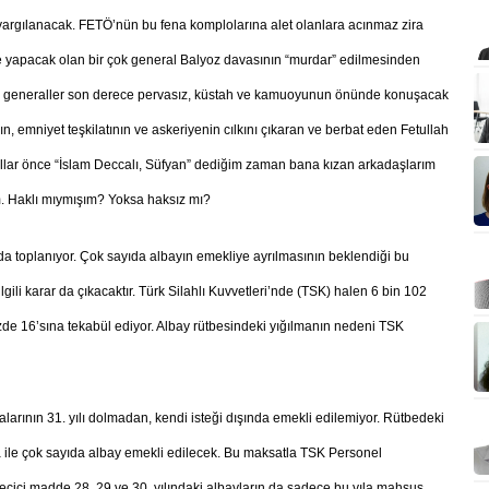
ri yargılanacak. FETÖ’nün bu fena komplolarına alet olanlara acınmaz zira
arbe yapacak olan bir çok general Balyoz davasının “murdar” edilmesinden
ci generaller son derece pervasız, küstah ve kamuoyunun önünde konuşacak
n, emniyet teşkilatının ve askeriyenin cılkını çıkaran ve berbat eden Fetullah
yıllar önce “İslam Deccalı, Süfyan” dediğim zaman bana kızan arkadaşlarım
m. Haklı mıymışım? Yoksa haksız mı?
toplanıyor. Çok sayıda albayın emekliye ayrılmasının beklendiği bu
ilgili karar da çıkacaktır. Türk Silahlı Kuvvetleri’nde (TSK) halen 6 bin 102
zde 16’sına tekabül ediyor. Albay rütbesindeki yığılmanın nedeni TSK
rının 31. yılı dolmadan, kendi isteği dışında emekli edilemiyor. Rütbedeki
a ile çok sayıda albay emekli edilecek. Bu maksatla TSK Personel
çici madde 28, 29 ve 30. yılındaki albayların da sadece bu yıla mahsus