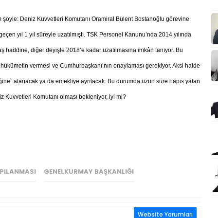
m şöyle: Deniz Kuvvetleri Komutanı Oramiral Bülent Bostanoğlu görevine
geçen yıl 1 yıl süreyle uzatılmıştı. TSK Personel Kanunu’nda 2014 yılında
aş haddine, diğer deyişle 2018’e kadar uzatılmasına imkân tanıyor. Bu
le hükümetin vermesi ve Cumhurbaşkanı’nın onaylaması gerekiyor. Aksi halde
iğine” atanacak ya da emekliye ayrılacak. Bu durumda uzun süre hapis yatan
Kuvvetleri Komutanı olması bekleniyor, iyi mi?
APILANMASI
GENELKURMAY BAŞKANLIĞI
Website Yorumları