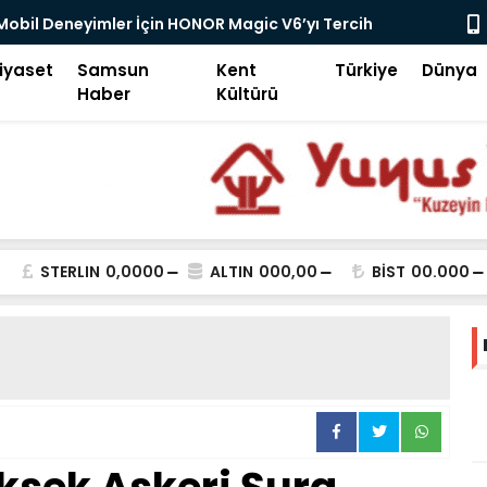
Uğrayan Türk Gemisi Samsun'a Sığındı!
U-PVC Kolon
iyaset
Samsun
Kent
Türkiye
Dünya
Haber
Kültürü
STERLIN
0,0000
ALTIN
000,00
BİST
00.000