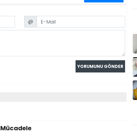
Email
@
i Mücadele