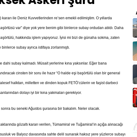
üksek Askeri Şura
kararı ile Deniz Kuvvetlerinden re’sen emekli edilmiştim. O yıllarda
aşörtüsü var” diye yok yere benim gibi binlerce subay ordudan atıldı. Daha
başörtülü, hakkında işlem yapıyoruz. İyisi mi bizi de günaha sokma, zaten
 binlerce subay ayrıca istifaya zorlanmıştı.
ne dahi subay kalmadı. Müsait yerlerine kına yaksınlar. Eğer bana
ıracak cinsten bir soru ile hazır “O halde eşi başörtülü olan bir general
lesef halktan, milletten ve dinden kopuk FETÖ’cülerin ve faşist darbeci
şarılarından dolayı iyi bir kına yakmaları gerekiyor.
n sonra bu seneki Ağustos şurasına bir bakalım. Neler olacak.
aklarında gözaltı kararı verilen, Tümamiral ve Tuğamiral’in açığa alınacağı
casusluk ve Balyoz davasında sahte delil sunarak haksız yere yüzlerce subayı