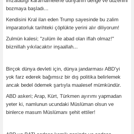
imzaladığı kararnamelerle dünyanın denge ve düzenini
bozmaya başladı...
Kendisini Kral ilan eden Trump sayesinde bu zalim
imparatorluk tarihteki çöplükte yerini alır diliyorum!
Zulmün kalesi; "zulüm ile abad olan iflah olmaz!"
biiznillah yıkılacaktır inşaallah...
Birçok dünya devleti için, dünya jandarması ABD’yi
yok farz ederek bağımsız bir dış politika belirlemek
ancak bedel ödemek şartıyla maalesef mümkündür.
ABD askeri; Arap, Kürt, Türkmen ayırımı yapmadan
yeter ki, namlunun ucundaki Müslüman olsun ve
binlerce masum Müslümanı şehit ettiler!