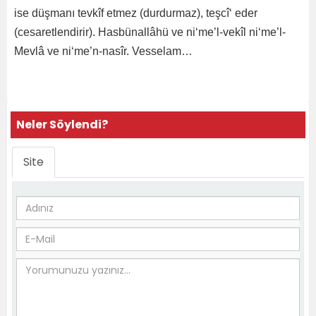
ise düşmanı tevkîf etmez (durdurmaz), teşcî‘ eder
(cesaretlendirir). Hasbünallâhü ve ni‘me’l-vekîl ni‘me’l-
Mevlâ ve ni‘me’n-nasîr. Vesselam…
Neler Söylendi?
Site