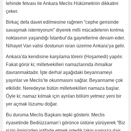
lehinde fetvası ile Ankara Meclis Hükümetinin dikkatini
çeker.
Birkaç defa davet edilmesine rağmen “cephe gerisinde
savaşmak istemiyorum” diyerek milli mücadelenin kırılma
noktasının yaşandığı İstanbul’da gayretlerine devam eder.
Nihayet Van valisi dostunun ısrarı üzerine Ankara’ya gelir.
Ankara’da kendisine karşılama töreni (Hoşamedi) yapılır.
Fakat görür ki; milletvekilleri namazlarında ihmalkar
davranmaktadır. İşte derhal aşağıdaki beyannameyi
yayınlar ve Meclis’te okunmasını sağlar. Beyanname çok
etkilidir. Neredeyse bütün milletvekilleri namaza başlar.
Öyle ki; namaz kılmak için ayrılan bölüm yetmez yeni bir
yer açmak lüzumu doğar.
Bu duruma Meclis Başkanı tepki gösterir. Meclis
riyasetinde Bediüzzaman’ı görünce üstüne yürüyerek “Biz
sizin ilminizden istifade etmek istedik lakin namaza dair