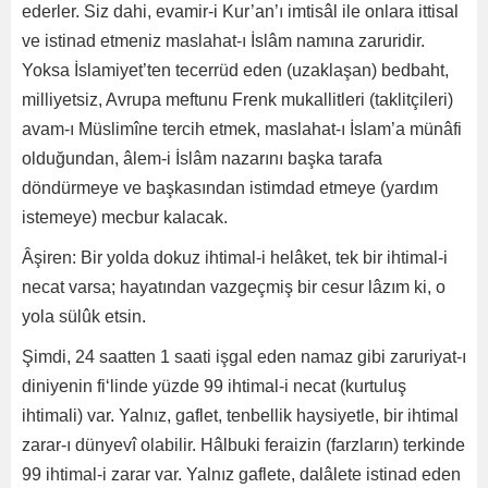
ederler. Siz dahi, evamir-i Kur’an’ı imtisâl ile onlara ittisal
ve istinad etmeniz maslahat-ı İslâm namına zaruridir.
Yoksa İslamiyet’ten tecerrüd eden (uzaklaşan) bedbaht,
milliyetsiz, Avrupa meftunu Frenk mukallitleri (taklitçileri)
avam-ı Müslimîne tercih etmek, maslahat-ı İslam’a münâfi
olduğundan, âlem-i İslâm nazarını başka tarafa
döndürmeye ve başkasından istimdad etmeye (yardım
istemeye) mecbur kalacak.
Âşiren: Bir yolda dokuz ihtimal-i helâket, tek bir ihtimal-i
necat varsa; hayatından vazgeçmiş bir cesur lâzım ki, o
yola sülûk etsin.
Şimdi, 24 saatten 1 saati işgal eden namaz gibi zaruriyat-ı
diniyenin fi‘linde yüzde 99 ihtimal-i necat (kurtuluş
ihtimali) var. Yalnız, gaflet, tenbellik haysiyetle, bir ihtimal
zarar-ı dünyevî olabilir. Hâlbuki feraizin (farzların) terkinde
99 ihtimal-i zarar var. Yalnız gaflete, dalâlete istinad eden