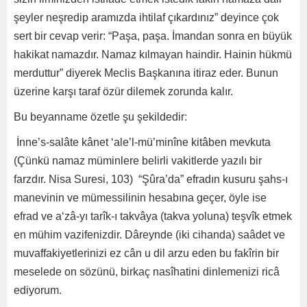
şeyler neşredip aramızda ihtilaf çıkardınız” deyince çok
sert bir cevap verir: “Paşa, paşa. İmandan sonra en büyük
hakikat namazdır. Namaz kılmayan haindir. Hainin hükmü
merduttur” diyerek Meclis Başkanına itiraz eder. Bunun
üzerine karşı taraf özür dilemek zorunda kalır.
Bu beyanname özetle şu şekildedir:
İnne’s-salâte kânet ‘ale’l-mü’minîne kitâben mevkuta
(Çünkü namaz müminlere belirli vakitlerde yazılı bir
farzdır. Nisa Suresi, 103) “Şûra’da” efradın kusuru şahs-ı
manevinin ve mümessilinin hesabına geçer, öyle ise
efrad ve a‘zâ-yı tarîk-ı takvâya (takva yoluna) teşvîk etmek
en mühim vazifenizdir. Dâreynde (iki cihanda) saâdet ve
muvaffakiyetlerinizi ez cân u dil arzu eden bu fakîrin bir
meselede on sözünü, birkaç nasîhatini dinlemenizi ricâ
ediyorum.