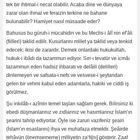
tek bir ihtimal-i necat olabilir. Acaba dine ve dünyaya
zarar olan ihmal ve feraizin terkine ne bahane
bulunabilir? Hamiyet nasıl müsaade eder?
Bahusus bu güruh-i mücahidin ve bu Meclis-i âlî nin ef’âli
(fiilleri) taklid edilir. Kusurlarını millet ya taklid veya tenkid
edecek; ikisi de zarardır. Demek onlardaki hukukullah,
hukuk-i ibâdı da tazammun ediyor. Sırr-ı tevatür ve icmâı
tazammun eden hadsiz ihbaratı ve delâili (delilleri)
dinlemeyen ve safsata-i nefs ve vesvese-i şeytandan
gelen bir vehmi kabul eden adamlarla, hakiki ve ciddi iş
görülmez.
Şu inkılâb-ı azîmin temel taşları sağlam gerek. Bilirsiniz ki
ebedi düşmanlarınız ve zıdlarınız ve hasımlarınız İslam’ın
şearini tahrip ediyorlar. Öyle ise zaruri vazifeniz şeairi
(İslam’ın esaslarını) ihya ve muhafaza etmektir. Şeâirde
tehâvün (önemsememe) milliyetin za‘fı[nı] gösterir. Zaaf