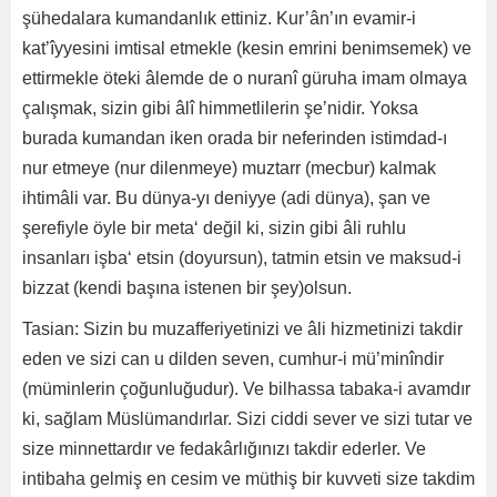
şühedalara kumandanlık ettiniz. Kur’ân’ın evamir-i
kat’îyyesini imtisal etmekle (kesin emrini benimsemek) ve
ettirmekle öteki âlemde de o nuranî güruha imam olmaya
çalışmak, sizin gibi âlî himmetlilerin şe’nidir. Yoksa
burada kumandan iken orada bir neferinden istimdad-ı
nur etmeye (nur dilenmeye) muztarr (mecbur) kalmak
ihtimâli var. Bu dünya-yı deniyye (adi dünya), şan ve
şerefiyle öyle bir meta‘ değil ki, sizin gibi âli ruhlu
insanları işba‘ etsin (doyursun), tatmin etsin ve maksud-i
bizzat (kendi başına istenen bir şey)olsun.
Tasian: Sizin bu muzafferiyetinizi ve âli hizmetinizi takdir
eden ve sizi can u dilden seven, cumhur-i mü’minîndir
(müminlerin çoğunluğudur). Ve bilhassa tabaka-i avamdır
ki, sağlam Müslümandırlar. Sizi ciddi sever ve sizi tutar ve
size minnettardır ve fedakârlığınızı takdir ederler. Ve
intibaha gelmiş en cesim ve müthiş bir kuvveti size takdim