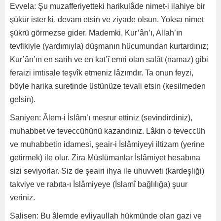
Evvela: Şu muzafferiyetteki harikulâde nimet-i ilahiye bir
şükür ister ki, devam etsin ve ziyade olsun. Yoksa nimet
şükrü görmezse gider. Mademki, Kur’ân’ı, Allah’ın
tevfikiyle (yardımıyla) düşmanın hücumundan kurtardınız;
Kur’ân’ın en sarih ve en kat’î emri olan salât (namaz) gibi
feraizi imtisale teşvîk etmeniz lâzımdır. Ta onun feyzi,
böyle harika suretinde üstünüze tevali etsin (kesilmeden
gelsin).
Saniyen: Âlem-i İslâm’ı mesrur ettiniz (sevindirdiniz),
muhabbet ve teveccühünü kazandınız. Lâkin o teveccüh
ve muhabbetin idamesi, şeair-i İslâmiyeyi iltizam (yerine
getirmek) ile olur. Zira Müslümanlar İslâmiyet hesabına
sizi seviyorlar. Siz de şeairi ihya ile uhuvveti (kardeşliği)
takviye ve rabıta-ı İslâmiyeye (İslamî bağlılığa) şuur
veriniz.
Salisen: Bu âlemde evliyaullah hükmünde olan gazi ve