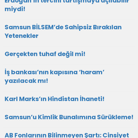
Erdoğan’ın tercihi tartışmaya açılabilir
miydi!
Samsun BİLSEM’de Sahipsiz Bırakılan
Yetenekler
Gerçekten tuhaf değil mi!
İş bankası’nın kapısına ‘haram’
yazılacak mı!
Karl Marks’ın Hindistan İhaneti!
Samsun’u Kimlik Bunalımına Sürükleme!
AB Fonlarının Bilinmeyen Şartı: Cinsiyet