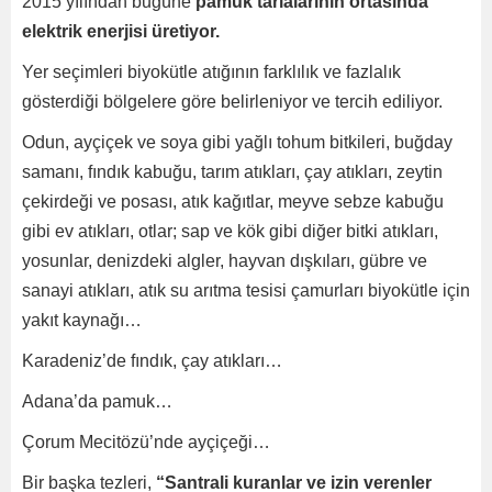
2015 yılından bugüne
pamuk tarlalarının ortasında
elektrik enerjisi üretiyor.
Yer seçimleri biyokütle atığının farklılık ve fazlalık
gösterdiği bölgelere göre belirleniyor ve tercih ediliyor.
Odun, ayçiçek ve soya gibi yağlı tohum bitkileri, buğday
samanı, fındık kabuğu, tarım atıkları, çay atıkları, zeytin
çekirdeği ve posası, atık kağıtlar, meyve sebze kabuğu
gibi ev atıkları, otlar; sap ve kök gibi diğer bitki atıkları,
yosunlar, denizdeki algler, hayvan dışkıları, gübre ve
sanayi atıkları, atık su arıtma tesisi çamurları biyokütle için
yakıt kaynağı…
Karadeniz’de fındık, çay atıkları…
Adana’da pamuk…
Çorum Mecitözü’nde ayçiçeği…
Bir başka tezleri,
“Santrali kuranlar ve izin verenler