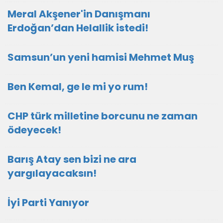
Meral Akşener'in Danışmanı
Erdoğan’dan Helallik istedi!
Samsun’un yeni hamisi Mehmet Muş
Ben Kemal, ge le mi yo rum!
CHP türk milletine borcunu ne zaman
ödeyecek!
Barış Atay sen bizi ne ara
yargılayacaksın!
İyi Parti Yanıyor