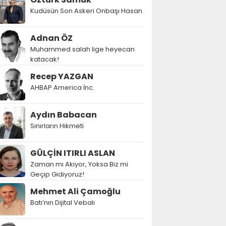
Kudüsün Son Askeri Onbaşı Hasan
Adnan ÖZ
Muhammed salah lige heyecan
katacak!
Recep YAZGAN
AHBAP America İnc.
Aydın Babacan
Sınırların Hikmeti
GÜLÇİN ITIRLI ASLAN
Zaman mı Akıyor, Yoksa Biz mi
Geçip Gidiyoruz!
Mehmet Ali Çamoğlu
Batı’nın Dijital Vebalı