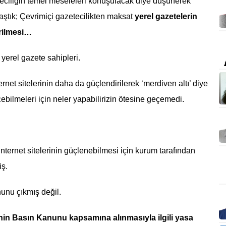
teciliğin temel meseleleri konuşulacak diye düşünerek
ılaştık; Çevrimiçi gazetecilikten maksat
yerel gazetelerin
dirilmesi…
yerel gazete sahipleri.
ernet sitelerinin daha da güçlendirilerek ‘merdiven altı’ diye
çebilmeleri için neler yapabilirizin ötesine geçemedi.
internet sitelerinin güçlenebilmesi için kurum tarafından
iş.
nunu çıkmış değil.
rinin Basın Kanunu kapsamına alınmasıyla ilgili yasa