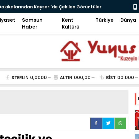
Dakikalarından Kayseri'de Çekilen Görüntüler
Beğeni Avcıl
hat Çakır'ın Meydandaki Çağrısı Kamerada
iyaset
Samsun
Kent
Türkiye
Dünya
Haber
Kültürü
STERLIN
0,0000
ALTIN
000,00
BİST
00.000