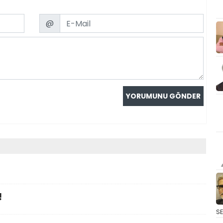
Email
@
!
S