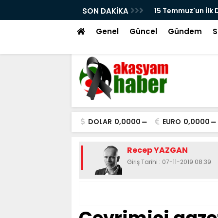
iyaretleri
SON DAKİKA
15 Temmuz'un İlk 
Ortaya Çıktı! Fer
Genel
Güncel
Gündem
S
DOLAR
0,0000
EURO
0,0000
Recep YAZGAN
Giriş Tarihi : 07-11-2019 08:39