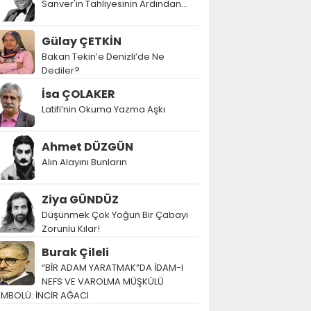
Sanver'in Tahliyesinin Ardından…
Gülay ÇETKİN
Bakan Tekin’e Denizli’de Ne
Dediler?
İsa ÇOLAKER
Latifi’nin Okuma Yazma Aşkı
Ahmet DÜZGÜN
Alın Alayını Bunların
Ziya GÜNDÜZ
Düşünmek Çok Yoğun Bir Çabayı
Zorunlu Kılar!
Burak Çileli
“BİR ADAM YARATMAK”DA İDAM-I
NEFS VE VAROLMA MÜŞKÜLÜ
EMBOLÜ: İNCİR AĞACI