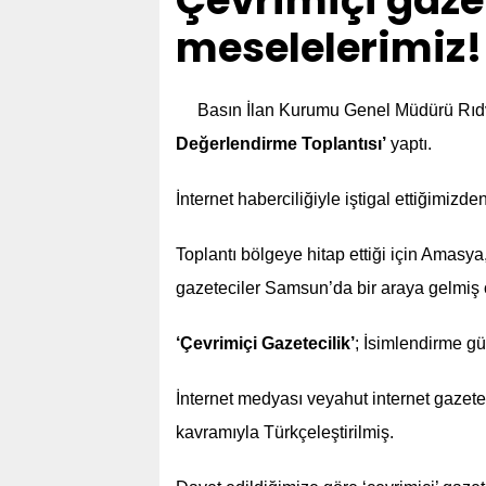
Çevrimiçi gazet
meselelerimiz!
Basın İlan Kurumu Genel Müdürü R
Değerlendirme Toplantısı’
yaptı.
İnternet haberciliğiyle iştigal ettiğimizde
Toplantı bölgeye hitap ettiği için Amasy
gazeteciler Samsun’da bir araya gelmiş 
‘Çevrimiçi Gazetecilik’
; İsimlendirme g
İnternet medyası veyahut internet gazetec
kavramıyla Türkçeleştirilmiş.