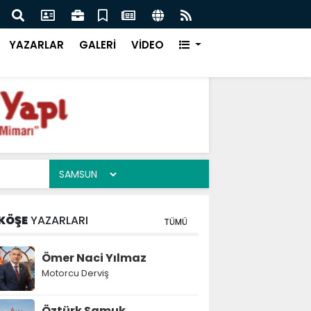
ığı, Ego Enflasyonu ve Çelişkiler Çağı
İFAM
YAZARLAR
GALERİ
VİDEO
KÖŞE
YAZARLARI
TÜMÜ
Ömer Naci Yılmaz
Motorcu Derviş
Öztürk Samuk