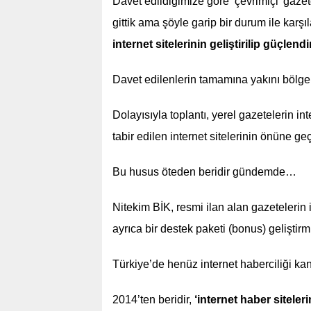
Davet edildiğimize göre ‘çevrimiçi’ gaze
gittik ama şöyle garip bir durum ile karş
internet sitelerinin geliştirilip güçlen
Davet edilenlerin tamamına yakını bölge 
Dolayısıyla toplantı, yerel gazetelerin int
tabir edilen internet sitelerinin önüne ge
Bu husus öteden beridir gündemde…
Nitekim BİK, resmi ilan alan gazetelerin 
ayrıca bir destek paketi (bonus) geliştirm
Türkiye’de henüz internet haberciliği ka
2014’ten beridir,
‘internet haber sitele