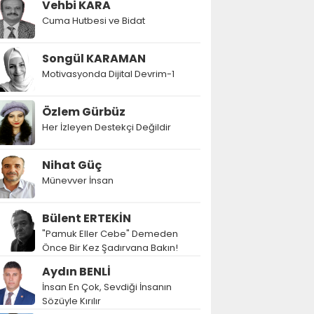
Vehbi KARA
Cuma Hutbesi ve Bidat
Songül KARAMAN
Motivasyonda Dijital Devrim-1
Özlem Gürbüz
Her İzleyen Destekçi Değildir
Nihat Güç
Münevver İnsan
Bülent ERTEKİN
"Pamuk Eller Cebe" Demeden
Önce Bir Kez Şadırvana Bakın!
Aydın BENLİ
İnsan En Çok, Sevdiği İnsanın
Sözüyle Kırılır