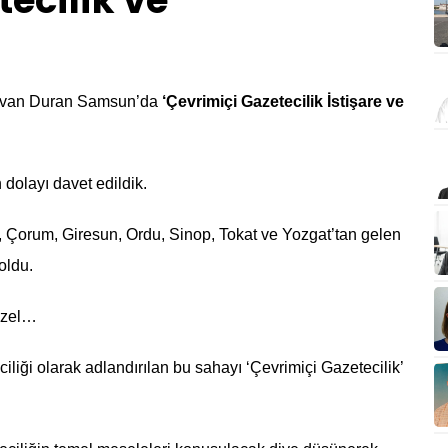
ecilik ve
ıdvan Duran Samsun’da
‘Çevrimiçi Gazetecilik İstişare ve
n dolayı davet edildik.
a, Çorum, Giresun, Ordu, Sinop, Tokat ve Yozgat’tan gelen
oldu.
üzel…
iliği olarak adlandırılan bu sahayı ‘Çevrimiçi Gazetecilik’