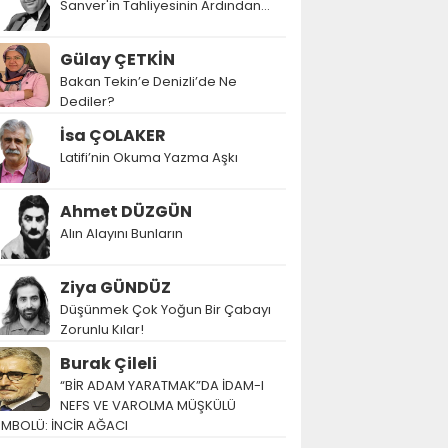
Sanver'in Tahliyesinin Ardından…
Gülay ÇETKİN
Bakan Tekin’e Denizli’de Ne
Dediler?
İsa ÇOLAKER
Latifi’nin Okuma Yazma Aşkı
Ahmet DÜZGÜN
Alın Alayını Bunların
Ziya GÜNDÜZ
Düşünmek Çok Yoğun Bir Çabayı
Zorunlu Kılar!
Burak Çileli
“BİR ADAM YARATMAK”DA İDAM-I
NEFS VE VAROLMA MÜŞKÜLÜ
EMBOLÜ: İNCİR AĞACI