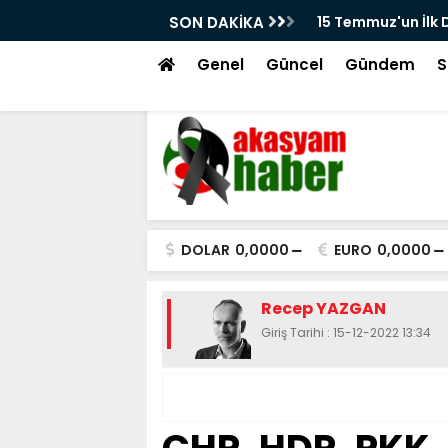
larından Kayseri'de Çekilen Görüntüler
SON DAKİKA
Beğeni Avcılığı, E
kır'ın Meydandaki Çağrısı Kamerada
Genel
Güncel
Gündem
S
DOLAR
0,0000
EURO
0,0000
Recep YAZGAN
Giriş Tarihi : 15-12-2022 13:34