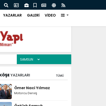
yük İcazet Heyecanı
Kudü
YAZARLAR
GALERİ
VİDEO
KÖŞE
YAZARLARI
TÜMÜ
Ömer Naci Yılmaz
Motorcu Derviş
Öztürk Samuk