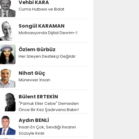
Vehbi KARA
Cuma Hutbesi ve Bidat
Songül KARAMAN
Motivasyonda Dijital Devrim-1
Özlem Gürbüz
Her İzleyen Destekçi Değildir
Nihat Güç
Münevver İnsan
Bülent ERTEKİN
"Pamuk Eller Cebe" Demeden
Önce Bir Kez Şadırvana Bakın!
Aydın BENLİ
İnsan En Çok, Sevdiği İnsanın
Sözüyle Kırılır