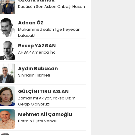
Kudüsün Son Askeri Onbaşı Hasan
Adnan ÖZ
Muhammed salah lige heyecan
katacak!
Recep YAZGAN
AHBAP America İnc.
Aydın Babacan
Sınırların Hikmeti
GÜLÇİN ITIRLI ASLAN
Zaman mı Akıyor, Yoksa Biz mi
Geçip Gidiyoruz!
Mehmet Ali Çamoğlu
Batı’nın Dijital Vebalı