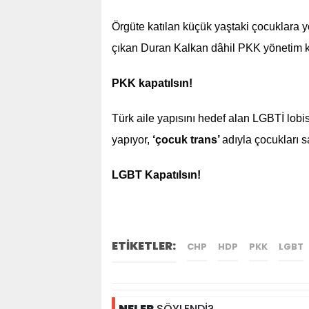
Örgüte katılan küçük yaştaki çocuklara y
çıkan Duran Kalkan dâhil PKK yönetim ka
PKK kapatılsın!
Türk aile yapısını hedef alan LGBTİ lobi
yapıyor,
‘çocuk trans’
adıyla çocukları s
LGBT Kapatılsın!
ETİKETLER:
CHP
HDP
PKK
LGBT
NELER
SÖYLENDİ?