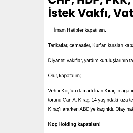
CHP, HDP, PKK,
İstek Vakfı, Va
İmam Hatipler kapatılsın.
Tarikatlar, cemaatler, Kur’an kursları ka
Diyanet, vakıflar, yardım kuruluşlarının
Olur, kapatalım;
Vehbi Koç'un damadı İnan Kıraç'ın ağabe
torunu Can A. Kıraç, 14 yaşındaki kıza tec
Kıraç’ı ararken ABD'ye kaçırıldı. Olay hak
Koç Holding kapatılsın!