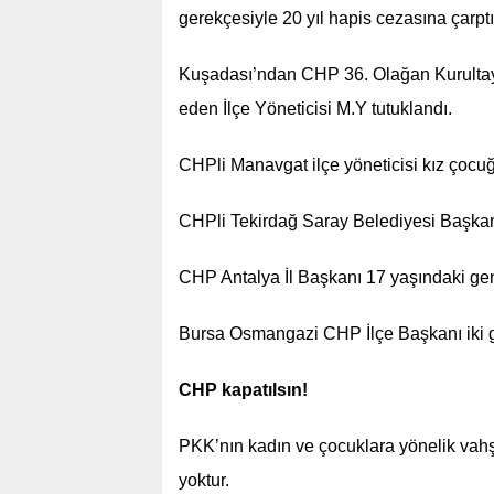
gerekçesiyle 20 yıl hapis cezasına çarptır
Kuşadası’ndan CHP 36. Olağan Kurultayı
eden İlçe Yöneticisi M.Y tutuklandı.
CHPli Manavgat ilçe yöneticisi kız çocuğ
CHPli Tekirdağ Saray Belediyesi Başkan D
CHP Antalya İl Başkanı 17 yaşındaki genç 
Bursa Osmangazi CHP İlçe Başkanı iki gen
CHP kapatılsın!
PKK’nın kadın ve çocuklara yönelik vahşi
yoktur.