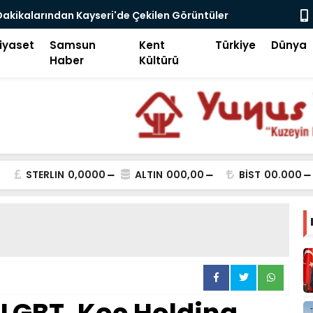
go Enflasyonu ve Çelişkiler Çağı
İFAM'da Bü
iyaset
Samsun
Kent
Türkiye
Dünya
Haber
Kültürü
STERLIN
0,0000
ALTIN
000,00
BİST
00.000