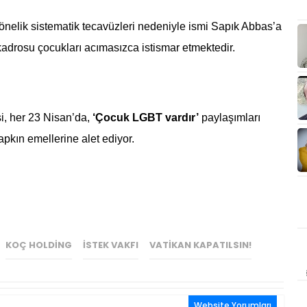
önelik sistematik tecavüzleri nedeniyle ismi Sapık Abbas’a
drosu çocukları acımasızca istismar etmektedir.
si, her 23 Nisan’da,
‘Çocuk LGBT vardır’
paylaşımları
apkın emellerine alet ediyor.
KOÇ HOLDING
İSTEK VAKFI
VATIKAN KAPATILSIN!
Website Yorumları