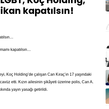
 LGBT, Koç Holding,
tikan kapatılsın!
patılsın…
 tamamı kapatılsın…
yi, Koç Holding’de çalışan Can Kıraç'ın 17 yaşındaki
avüz etti. Kızın ailesinin şikâyeti üzerine polis, Can A.
kında yayın yasağı getirildi.