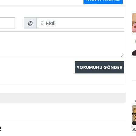
Email
@
!
S