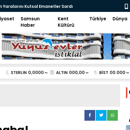
ital Devrim-2
Samsun Keşi
iyaset
Samsun
Kent
Türkiye
Dünya
Haber
Kültürü
STERLIN
0,0000
ALTIN
000,00
BİST
00.000