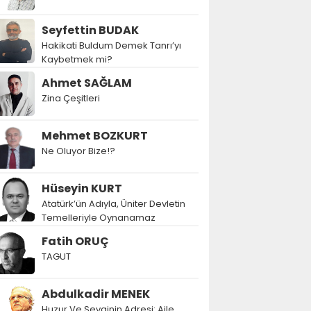
Seyfettin BUDAK
Hakikati Buldum Demek Tanrı’yı
Kaybetmek mi?
Ahmet SAĞLAM
Zina Çeşitleri
Mehmet BOZKURT
Ne Oluyor Bize!?
Hüseyin KURT
Atatürk’ün Adıyla, Üniter Devletin
Temelleriyle Oynanamaz
Fatih ORUÇ
TAGUT
Abdulkadir MENEK
Huzur Ve Sevginin Adresi: Aile