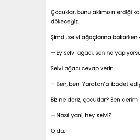
Çocuklar, bunu aklımızın erdiği k
dökeceğiz.
Şimdi, selvi ağaçlarına bakarken
— Ey selvi ağacı, sen ne yapıyors
Selvi ağacı cevap verir:
— Ben, beni Yaratan’a ibadet ed
Biz ne deriz, çocuklar? Ben derim k
— Nasıl yani, hey selvi?
O da: