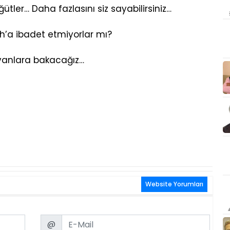
ütler… Daha fazlasını siz sayabilirsiniz…
ah’a ibadet etmiyorlar mı?
yvanlara bakacağız…
Website Yorumları
Email
@