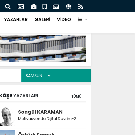
f Kampüsü Takımları Şanlıurfa Finalinde Yarışacak
Bütü
YAZARLAR
GALERİ
VİDEO
KÖŞE
YAZARLARI
TÜMÜ
Songül KARAMAN
Motivasyonda Dijital Devrim-2
Öztürk Samuk