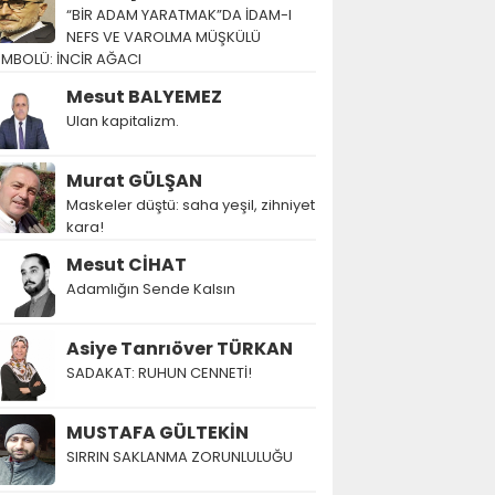
“BİR ADAM YARATMAK”DA İDAM-I
NEFS VE VAROLMA MÜŞKÜLÜ
EMBOLÜ: İNCİR AĞACI
Mesut BALYEMEZ
Ulan kapitalizm.
Murat GÜLŞAN
Maskeler düştü: saha yeşil, zihniyet
kara!
Mesut CİHAT
Adamlığın Sende Kalsın
Asiye Tanrıöver TÜRKAN
SADAKAT: RUHUN CENNETİ!
MUSTAFA GÜLTEKİN
SIRRIN SAKLANMA ZORUNLULUĞU