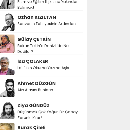
Ritim ve Eğitim İlişkisine Yakından
Bakmak!
Özhan KIZILTAN
Sanver'in Tahliyesinin Ardından…
Gülay ÇETKİN
Bakan Tekin’e Denizli’de Ne
Dediler?
İsa ÇOLAKER
Latifi’nin Okuma Yazma Aşkı
Ahmet DÜZGÜN
Alın Alayını Bunların
Ziya GÜNDÜZ
Düşünmek Çok Yoğun Bir Çabayı
Zorunlu Kılar!
Burak Çileli