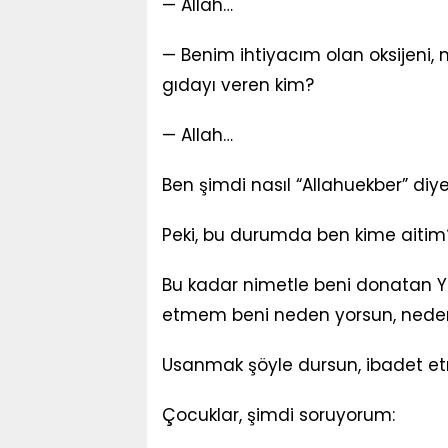
— Allah…
— Benim ihtiyacım olan oksijeni, m
gıdayı veren kim?
— Allah…
Ben şimdi nasıl “Allahuekber” d
Peki, bu durumda ben kime aitim
Bu kadar nimetle beni donatan Y
etmem beni neden yorsun, neden
Usanmak şöyle dursun, ibadet etm
Çocuklar, şimdi soruyorum: