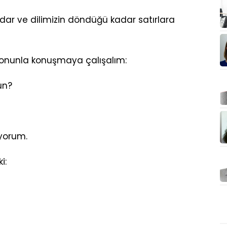
adar ve dilimizin döndüğü kadar satırlara
 onunla konuşmaya çalışalım:
un?
iyorum.
i: