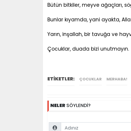
Bütün bitkiler, meyve ağaçları, söğ
Bunlar kıyamda, yani ayakta, All
Yarın, inşallah, bir tavuğa ve ha
Çocuklar, duada bizi unutmayın.
ETİKETLER:
ÇOCUKLAR
MERHABA!
NELER
SÖYLENDİ?
Name