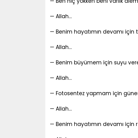
— Ben hiç yokken beni varlık âlem
— Allah…
— Benim hayatımın devamı için t
— Allah…
— Benim büyümem için suyu ver
— Allah…
— Fotosentez yapmam için güneş
— Allah…
— Benim hayatımın devamı için r