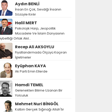
Aydın BENLİ
İnsan En Çok, Sevdiği İnsanın
Sözüyle Kırılır
Halil MERT
Psikolojik Harp, Jeopolitik
Mücadele Ve İslam Dünyasının
ybettiği Ortak Akıl…
Recep Ali AKSOYLU
Fiyatlandırmada Ölçüyü Kaçıran
İşletmeler
Eyüphan KAYA
Ak Parti Emin Ellerde
Hamdi TEMEL
Gelenekten Bilime Uzanan Bir
Yolculuk
Mehmet Nuri BİNGÖL
Kalbin Gerçek Sığınağı Allah'tır