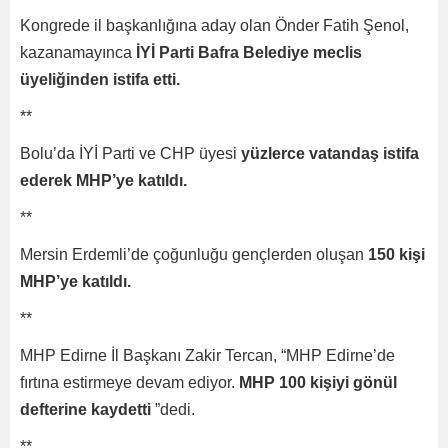
Kongrede il başkanlığına aday olan Önder Fatih Şenol,
kazanamayınca
İYİ Parti Bafra Belediye meclis
üyeliğinden istifa etti.
**
Bolu’da İYİ Parti ve CHP üyesi
yüzlerce vatandaş istifa
ederek MHP’ye katıldı.
**
Mersin Erdemli’de çoğunluğu gençlerden oluşan
150 kişi
MHP’ye katıldı.
**
MHP Edirne İl Başkanı Zakir Tercan, “MHP Edirne’de
fırtına estirmeye devam ediyor.
MHP 100 kişiyi gönül
defterine kaydetti
”dedi.
**