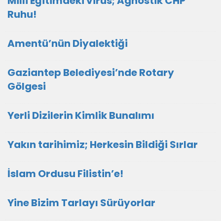
Milli Eğitimdeki virüs; Agnostik CHP
Ruhu!
Amentü’nün Diyalektiği
Gaziantep Belediyesi’nde Rotary
Gölgesi
Yerli Dizilerin Kimlik Bunalımı
Yakın tarihimiz; Herkesin Bildiği Sırlar
İslam Ordusu Filistin’e!
Yine Bizim Tarlayı Sürüyorlar