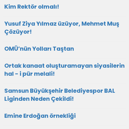
Kim Rektör olmalı!
Yusuf Ziya Yılmaz üzüyor, Mehmet Muş
Çözüyor!
OMÜ’nün Yolları Taştan
Ortak kanaat oluşturamayan siyasilerin
hal - i pür melali!
Samsun Büyükşehir Belediyespor BAL
Liginden Neden Çekildi!
Emine Erdoğan örnekliği