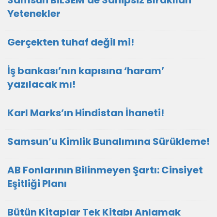
Samsun BİLSEM’de Sahipsiz Bırakılan
Yetenekler
Gerçekten tuhaf değil mi!
İş bankası’nın kapısına ‘haram’
yazılacak mı!
Karl Marks’ın Hindistan İhaneti!
Samsun’u Kimlik Bunalımına Sürükleme!
AB Fonlarının Bilinmeyen Şartı: Cinsiyet
Eşitliği Planı
Bütün Kitaplar Tek Kitabı Anlamak