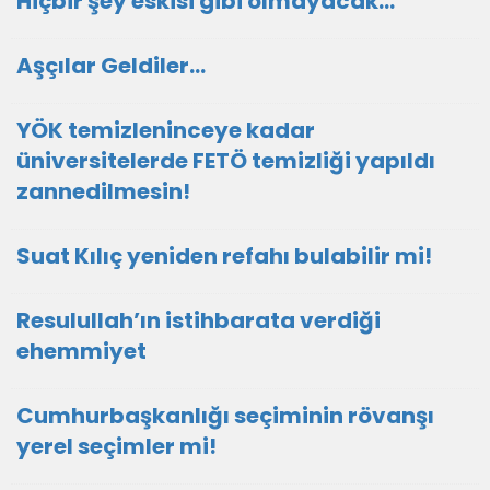
Hiçbir şey eskisi gibi olmayacak…
Aşçılar Geldiler…
YÖK temizleninceye kadar
üniversitelerde FETÖ temizliği yapıldı
zannedilmesin!
Suat Kılıç yeniden refahı bulabilir mi!
Resulullah’ın istihbarata verdiği
ehemmiyet
Cumhurbaşkanlığı seçiminin rövanşı
yerel seçimler mi!