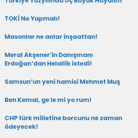
Türkiye Yüzyılında Üç Büyük Hayalim
TOKİ Ne Yapmalı!
Masonlar ne anlar inşaattan!
Meral Akşener'in Danışmanı
Erdoğan’dan Helallik istedi!
Samsun’un yeni hamisi Mehmet Muş
Ben Kemal, ge le mi yo rum!
CHP türk milletine borcunu ne zaman
ödeyecek!