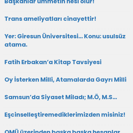
Başkanlar ümmetin nesi olur!
Trans ameliyatları cinayettir!
Yer: Giresun Üniversitesi… Konu: usulsüz
atama.
Fatih Erbakan’a Kitap Tavsiyesi
Oy İsterken Milli, Atamalarda Gayrı Milli
Samsun’da Siyaset Miladı; M.Ö, M.S…
Eşcinselleştiremediklerimizden misiniz!
OMÜ üzerinden başka başka hesaplar…