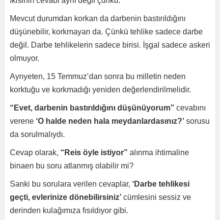
İkisinin cevabı aynı değil çünkü.
Mevcut durumdan korkan da darbenin bastırıldığını
düşünebilir, korkmayan da. Çünkü tehlike sadece darbe
değil. Darbe tehlikelerin sadece birisi. İşgal sadece askeri
olmuyor.
Ayrıyeten, 15 Temmuz’dan sonra bu milletin neden
korktuğu ve korkmadığı yeniden değerlendirilmelidir.
“Evet, darbenin bastırıldığını düşünüyorum”
cevabını
verene
‘O halde neden hala meydanlardasınız?’
sorusu
da sorulmalıydı.
Cevap olarak,
“Reis öyle istiyor”
alınma ihtimaline
binaen bu soru atlanmış olabilir mi?
Sanki bu sorulara verilen cevaplar,
‘Darbe tehlikesi
geçti, evlerinize dönebilirsiniz’
cümlesini sessiz ve
derinden kulağımıza fısıldıyor gibi.