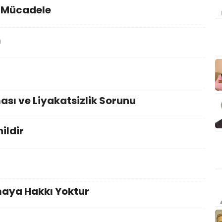
i Mücadele
m
sı ve Liyakatsizlik Sorunu
ildir
maya Hakkı Yoktur