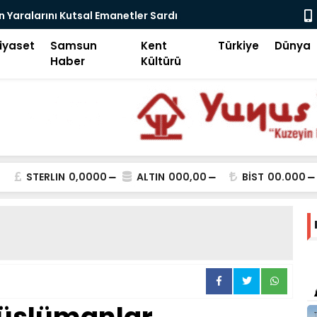
sal Emanetler Sardı
Motivasyonda Dijital Dev
iyaset
Samsun
Kent
Türkiye
Dünya
Haber
Kültürü
STERLIN
0,0000
ALTIN
000,00
BİST
00.000