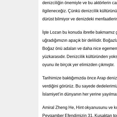
denizciliğin önemiyle ve bu aktörlerin ca
ilgileneceğiz. Çünkü denizcilik kültürünü 
dürüst bilmiyor ve denizdeki menfaatler
İşte Lozan bu konuda ibretle bakmamız 
uğradığımızın apaçık bir delilidir. Boğaz
Boğaz önü adaları ve daha nice egemenli
yüzkarasıdır. Denizcilik kültüründen yoks
oyunu ile birçok yer elimizden çıkmıştır.
Tarihimize baktığımızda önce Arap deniz
verdiğini görürüz. Bu sayede dedelerimiz
İslamiyet’in dünyanın her yerine yayılmas
Amiral Zheng He, Hint okyanusunu ve kı
Peygamber Efendimizin 31. Kuşaktan toru