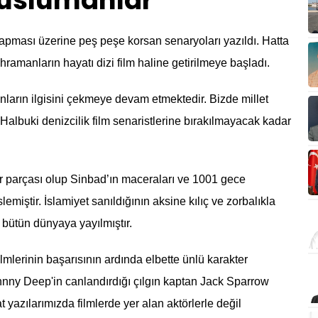
Müslümanlar
ı yapması üzerine peş peşe korsan senaryoları yazıldı. Hatta
ramanların hayatı dizi film haline getirilmeye başladı.
nların ilgisini çekmeye devam etmektedir. Bizde millet
 Halbuki denizcilik film senaristlerine bırakılmayacak kadar
ir parçası olup Sinbad’ın maceraları ve 1001 gece
emiştir. İslamiyet sanıldığının aksine kılıç ve zorbalıkla
e bütün dünyaya yayılmıştır.
ilmlerinin başarısının ardında elbette ünlü karakter
hnny Deep'in canlandırdığı çılgın kaptan Jack Sparrow
t yazılarımızda filmlerde yer alan aktörlerle değil