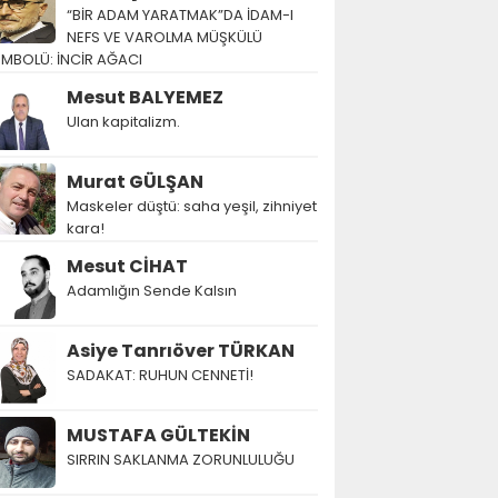
“BİR ADAM YARATMAK”DA İDAM-I
NEFS VE VAROLMA MÜŞKÜLÜ
EMBOLÜ: İNCİR AĞACI
Mesut BALYEMEZ
Ulan kapitalizm.
Murat GÜLŞAN
Maskeler düştü: saha yeşil, zihniyet
kara!
Mesut CİHAT
Adamlığın Sende Kalsın
Asiye Tanrıöver TÜRKAN
SADAKAT: RUHUN CENNETİ!
MUSTAFA GÜLTEKİN
SIRRIN SAKLANMA ZORUNLULUĞU