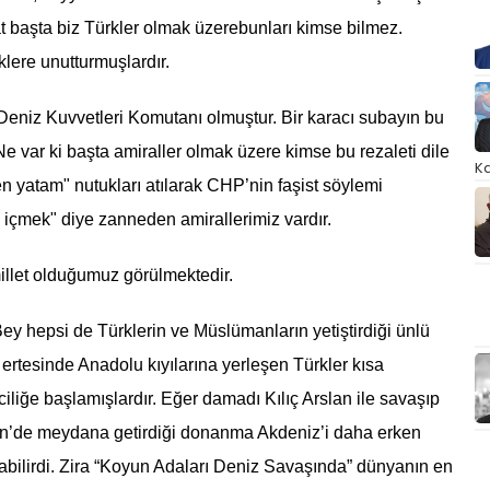
at başta biz Türkler olmak üzerebunları kimse bilmez.
klere unutturmuşlardır.
 Deniz Kuvvetleri Komutanı olmuştur. Bir karacı subayın bu
Ne var ki başta amiraller olmak üzere kimse bu rezaleti dile
Ka
 yatam" nutukları atılarak CHP’nin faşist söylemi
kı içmek" diye zanneden amirallerimiz vardır.
millet olduğumuz görülmektedir.
 hepsi de Türklerin ve Müslümanların yetiştirdiği ünlü
 ertesinde Anadolu kıyılarına yerleşen Türkler kısa
iliğe başlamışlardır. Eğer damadı Kılıç Arslan ile savaşıp
in’de meydana getirdiği donanma Akdeniz’i daha erken
abilirdi. Zira “Koyun Adaları Deniz Savaşında” dünyanın en