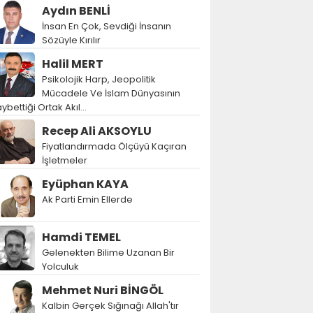
Aydın BENLİ
İnsan En Çok, Sevdiği İnsanın
Sözüyle Kırılır
Halil MERT
Psikolojik Harp, Jeopolitik
Mücadele Ve İslam Dünyasının
ybettiği Ortak Akıl…
Recep Ali AKSOYLU
Fiyatlandırmada Ölçüyü Kaçıran
İşletmeler
Eyüphan KAYA
Ak Parti Emin Ellerde
Hamdi TEMEL
Gelenekten Bilime Uzanan Bir
Yolculuk
Mehmet Nuri BİNGÖL
Kalbin Gerçek Sığınağı Allah'tır