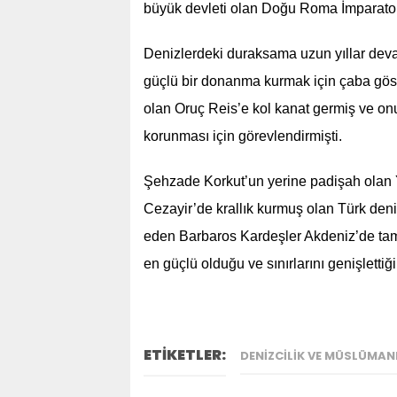
büyük devleti olan Doğu Roma İmparatorl
Denizlerdeki duraksama uzun yıllar dev
güçlü bir donanma kurmak için çaba gös
olan Oruç Reis’e kol kanat germiş ve onu
korunması için görevlendirmişti.
Şehzade Korkut’un yerine padişah olan 
Cezayir’de krallık kurmuş olan Türk deni
eden Barbaros Kardeşler Akdeniz’de tam
en güçlü olduğu ve sınırlarını genişletti
ETİKETLER:
DENIZCILIK VE MÜSLÜMAN