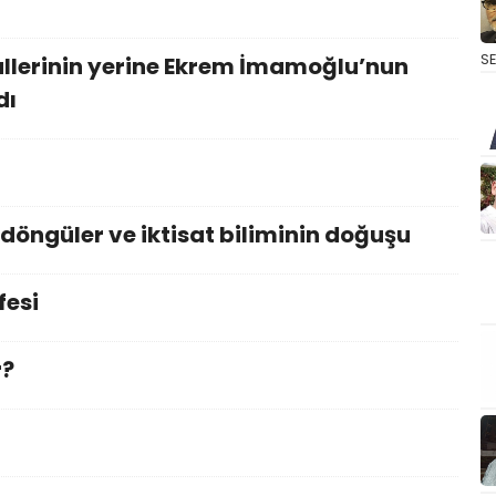
S
allerinin yerine Ekrem İmamoğlu’nun
dı
döngüler ve iktisat biliminin doğuşu
fesi
r?
i