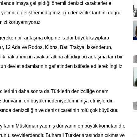
nlandırılmaya çalışıldığı önemli denizci karakterlerle
yetirince geliştiremediğimiz için denizcilik tarihini doğru
imizi koruyamıyoruz.
gereken bir anlaşma olup ne kadar büyük kayıplara
lar, 12 Ada ve Rodos, Kıbrıs, Batı Trakya, İskenderun,
k haklarımızın ayaklar altına alındığı bu anlaşma tam bir
un devlet adamlarının gafletinden istifade edilerek İngiliz
cilerinin daha sonra da Türklerin denizciliğe önem
 dünyanın en büyük medeniyetlerini inşa etmişlerdir.
ında denizciliğin ve deniz ticaretinin rolü çok büyüktür.
yılarını Müslüman yapmış dünyanın en büyük komutanidir.
nu, seyyitlerdendir. Buharali Türkler arasından çıkmış ve