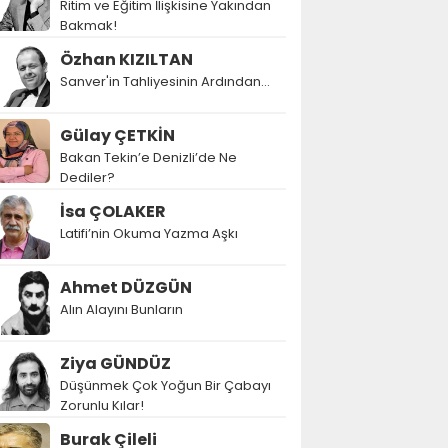
Ritim ve Eğitim İlişkisine Yakından
Bakmak!
Özhan KIZILTAN
Sanver'in Tahliyesinin Ardından…
Gülay ÇETKİN
Bakan Tekin’e Denizli’de Ne
Dediler?
İsa ÇOLAKER
Latifi’nin Okuma Yazma Aşkı
Ahmet DÜZGÜN
Alın Alayını Bunların
Ziya GÜNDÜZ
Düşünmek Çok Yoğun Bir Çabayı
Zorunlu Kılar!
Burak Çileli