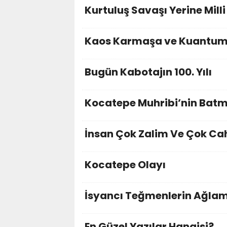
Kurtuluş Savaşı Yerine Mill
Kaos Karmaşa ve Kuantu
Bugün Kabotajın 100. Yılı
Kocatepe Muhribi’nin Batma
İnsan Çok Zalim Ve Çok Cah
Kocatepe Olayı
İsyancı Teğmenlerin Ağla
En Güzel Yazılar Hangisi?