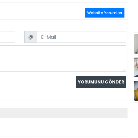
Website Yorumları
Email
@