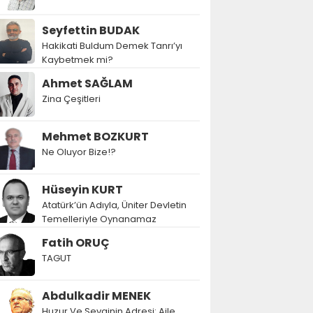
Seyfettin BUDAK
Hakikati Buldum Demek Tanrı’yı
Kaybetmek mi?
Ahmet SAĞLAM
Zina Çeşitleri
Mehmet BOZKURT
Ne Oluyor Bize!?
Hüseyin KURT
Atatürk’ün Adıyla, Üniter Devletin
Temelleriyle Oynanamaz
Fatih ORUÇ
TAGUT
Abdulkadir MENEK
Huzur Ve Sevginin Adresi: Aile