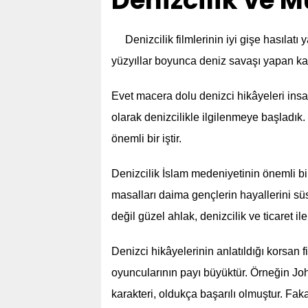
Denizcilik ve 
Denizcilik filmlerinin iyi gişe hasılat
yüzyıllar boyunca deniz savaşı yapan kah
Evet macera dolu denizci hikâyeleri insa
olarak denizcilikle ilgilenmeye başladık.
önemli bir iştir.
Denizcilik İslam medeniyetinin önemli b
masalları daima gençlerin hayallerini süsl
değil güzel ahlak, denizcilik ve ticaret il
Denizci hikâyelerinin anlatıldığı korsan f
oyuncularının payı büyüktür. Örneğin Jo
karakteri, oldukça başarılı olmuştur. Faka