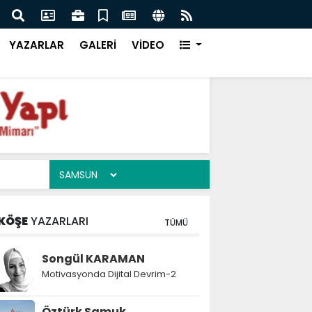
rim-2
Samsun Keşif Kampüs
YAZARLAR
GALERİ
VİDEO
KÖŞE
YAZARLARI
TÜMÜ
Songül KARAMAN
Motivasyonda Dijital Devrim-2
Öztürk Samuk