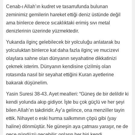
Cenab-ı Allah’ın kudret ve tasarrufunda bulunan
zeminimiz gemilerin hareket ettiği deniz üstünde değil
ama binlerce derece sıcaklıktaki erimiş sıvı metal
denizlerinin üzerinde yüzmektedir.
Yukarıda ilginç gelebilecek bir yolculuğu anlatarak bu
yolculuktan binlerce kat daha fazla ilginç ve mucizevi
olaylara sahne olan dünyanın seyahatine dikkatinizi
çekmek isterim. Dünyanın kendisine çizilmiş olan
rotasında nasıl bir seyahat ettiğini Kuran ayetlerine
bakarak düşünelim.
Yasin Suresi 38-43. Ayet mealleri: “Güneş de bir delildir ki
kendi yolunda akıp gidiyor. İşte bu çok güçlü ve her şeyi
bilen Allah’ın takdiridir. Ay’a gelince, ona menziller tayin
ettik. Nihayet o eski hurma salkımının çöpü gibi (yay
haline) dönmüştür. Ne güneşin aya çatması yaraşır, ne de
gece gündüzü geçebilir; onların her biri kendi