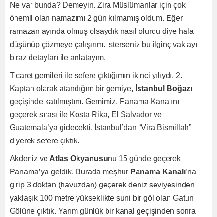
Ne var bunda? Demeyin. Zira Müslümanlar için çok
önemli olan namazımı 2 gün kılmamış oldum. Eğer
ramazan ayında olmuş olsaydık nasıl olurdu diye hala
düşünüp çözmeye çalışırım. İsterseniz bu ilginç vakıayı
biraz detayları ile anlatayım.
Ticaret gemileri ile sefere çıktığımın ikinci yılıydı. 2.
Kaptan olarak atandığım bir gemiye,
İstanbul Boğazı
geçişinde katılmıştım. Gemimiz, Panama Kanalını
geçerek sırası ile Kosta Rika, El Salvador ve
Guatemala’ya gidecekti. İstanbul’dan “Vira Bismillah”
diyerek sefere çıktık.
Akdeniz ve
Atlas Okyanusu
nu 15 günde geçerek
Panama’ya geldik. Burada meşhur
Panama Kanalı
’na
girip 3 doktan (havuzdan) geçerek deniz seviyesinden
yaklaşık 100 metre yükseklikte suni bir göl olan Gatun
Gölüne çıktık. Yarım günlük bir kanal geçişinden sonra