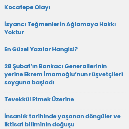
Kocatepe Olayı
İsyancı Teğmenlerin Ağlamaya Hakkı
Yoktur
En Güzel Yazılar Hangisi?
28 Şubat’ın Bankacı Generallerinin
yerine Ekrem İmamoğlu’nun rüşvetçileri
soyguna başladı
Tevekkül Etmek Üzerine
İnsanlık tarihinde yaşanan döngüler ve
iktisat biliminin doğuşu