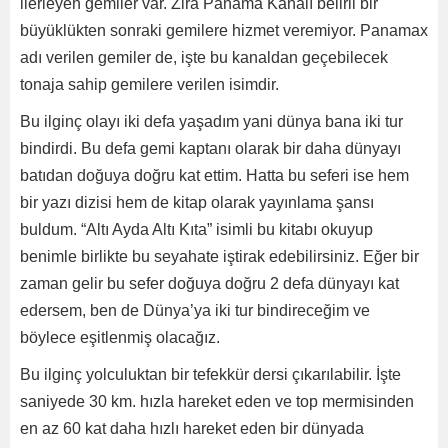
ilerleyen gemiler var. Zira Panama Kanalı belirli bir
büyüklükten sonraki gemilere hizmet veremiyor. Panamax
adı verilen gemiler de, işte bu kanaldan geçebilecek
tonaja sahip gemilere verilen isimdir.
Bu ilginç olayı iki defa yaşadım yani dünya bana iki tur
bindirdi. Bu defa gemi kaptanı olarak bir daha dünyayı
batıdan doğuya doğru kat ettim. Hatta bu seferi ise hem
bir yazı dizisi hem de kitap olarak yayınlama şansı
buldum. “Altı Ayda Altı Kıta” isimli bu kitabı okuyup
benimle birlikte bu seyahate iştirak edebilirsiniz. Eğer bir
zaman gelir bu sefer doğuya doğru 2 defa dünyayı kat
edersem, ben de Dünya’ya iki tur bindireceğim ve
böylece eşitlenmiş olacağız.
Bu ilginç yolculuktan bir tefekkür dersi çıkarılabilir. İşte
saniyede 30 km. hızla hareket eden ve top mermisinden
en az 60 kat daha hızlı hareket eden bir dünyada