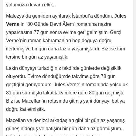
yolumuza devam ettik.
Malezya’da gemiden ayrılarak İstanbul’a döndüm.
Jules
Verne
’in “80 Günde Devri Âlem” romanına nazire
yaparcasına 77 gün sonra evime geri gelmiştim. Gerçi
Verne’nin roman kahramanları hep doğuya doğru
ilerlemiş ve bir gün daha fazla yaşamışlardı. Biz ise tam
tersine bir gün az yaşamıştık.
Lakin dünyayı turladığınız takdirde günlerde değişiklik
oluyordu. Evime döndüğümde takvime göre 78 gün
geçtiğini görüyordum. Jules Verne’in romanında yolculuk
81 gün sürmüştü fakat takvimlere göre 80 gün geçmişti.
Biz ise Macellan’ın rotasında gitmiş yani dünyayı batıya
doğru kat etmiştik.
Macellan ve denizci arkadaşları gibi bir gün az yaşamış
güneşin doğuş ve batışını bir gün daha az görmüştüm.