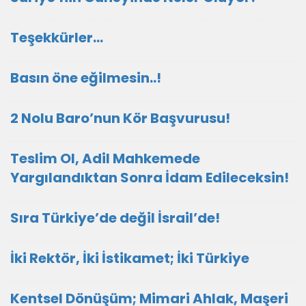
Teşekkürler…
Basın öne eğilmesin..!
2 Nolu Baro’nun Kör Başvurusu!
Teslim Ol, Adil Mahkemede
Yargılandıktan Sonra İdam Edileceksin!
Sıra Türkiye’de değil İsrail’de!
İki Rektör, İki İstikamet; İki Türkiye
Kentsel Dönüşüm; Mimari Ahlak, Maşeri