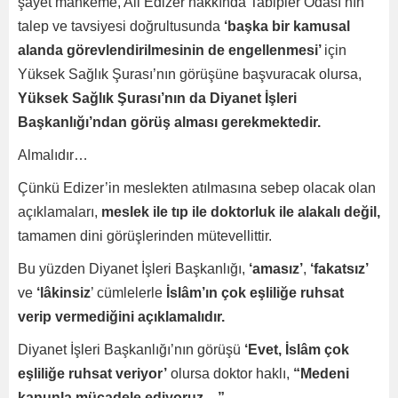
şayet mahkeme, Ali Edizer hakkında Tabipler Odası’nın
talep ve tavsiyesi doğrultusunda
‘başka bir kamusal
alanda görevlendirilmesinin de engellenmesi’
için
Yüksek Sağlık Şurası’nın görüşüne başvuracak olursa,
Yüksek Sağlık Şurası’nın da Diyanet İşleri
Başkanlığı’ndan görüş alması gerekmektedir.
Almalıdır…
Çünkü Edizer’in meslekten atılmasına sebep olacak olan
açıklamaları,
meslek ile tıp ile doktorluk ile alakalı değil,
tamamen dini görüşlerinden mütevellittir.
Bu yüzden Diyanet İşleri Başkanlığı,
‘amasız’
,
‘fakatsız’
ve
‘lâkinsiz
’ cümlelerle
İslâm’ın çok eşliliğe ruhsat
verip vermediğini açıklamalıdır.
Diyanet İşleri Başkanlığı’nın görüşü
‘Evet, İslâm çok
eşliliğe ruhsat veriyor’
olursa doktor haklı,
“Medeni
kanunla mücadele ediyoruz…”