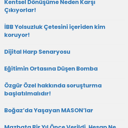
Kentsel Dönüşüme Neden Karşı
Çıkıyorlar!
İBB Yolsuzluk Çetesini içeriden kim
koruyor!
Dijital Harp Senaryosu
Eğitimin Ortasına Düşen Bomba
Özgür Özel hakkında soruşturma
başlatılmalıdır!
Boğaz’da Yaşayan MASON’lar
Mazbata Bir Yıl Önce Verildi, Hesap Ne