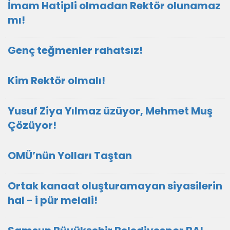
İmam Hatipli olmadan Rektör olunamaz
mı!
Genç teğmenler rahatsız!
Kim Rektör olmalı!
Yusuf Ziya Yılmaz üzüyor, Mehmet Muş
Çözüyor!
OMÜ’nün Yolları Taştan
Ortak kanaat oluşturamayan siyasilerin
hal - i pür melali!