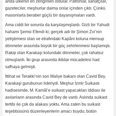
anda ülkenin en zenginleri oldular. Patronlar, sanatçılar,
gazeteciler, meşhurlar daima onlar içinden çıktı. Çünkü
masonlarla beraber güçlü bir dayanışmaları vardı.
Ama ciddi bir sorunla da karşılaşmışlardı. Gizli bir Yahudi
hahamı Şemsi Efendi ki; gerçek adı ile Şimon Zvi’nin
yetiştirmesi olan ve etrafındaki Kapâni koluna mensup
dönmeler arasında büyük bir güç zehirlenmesi başlamıştı.
Rakip olan Karakaşi kolundaki dönmeler, çok rahatsız
olmuşlardı. İki grup arasında iktidar mücadelesi had
safhaya gelmişti.
İttihat ve Terakki’nin son Maliye bakanı olan Cavid Bey,
Karakaşi gurubunun lideriydi. Meşhur İzmir Suikastı
hadisesinde, M. Kamâl’e suikast yapacakları iddiası ile
asılanların arasında Cavid Bey de vardı. Aslında suikast
tertibi ile çok da alakası yoktu. Ama zaten bu suikast
teşebbüsünü düzenleyenlerin amacı buydu; bütün