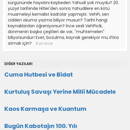
sürgününde hayatını kaybeden Yahudi yok muydu? 20.
yüzyıl tarihinde Hitler'den sonra Yahudilere en kötü
muameleyi kemalist kadrolar yapmıştır. VehPi, sen
cidden okuma yazma biliyor musun? Tarihi hangi
kaynaklardan öğreniyorsun? İnce sesli VehPicik,
dönmenin başka çeşitleri de var, "muhtemelen"
biliyorsundur! Evet, bozulma, kaynak gerekiyor mu iftira
atmak için?
8 yıl önce
DİĞER YAZILARI
Cuma Hutbesi ve Bidat
Kurtuluş Savaşı Yerine Milli Mücadele
Kaos Karmaşa ve Kuantum
Bugün Kabotajın 100. Yılı