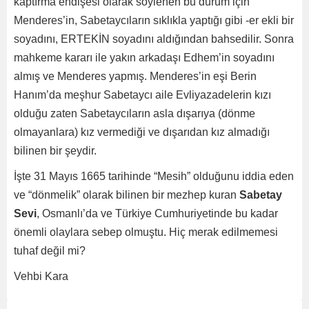
kaptırma endişesi olarak söylenen bu durum için
Menderes’in, Sabetaycıların sıklıkla yaptığı gibi -er ekli bir
soyadını, ERTEKİN soyadını aldığından bahsedilir. Sonra
mahkeme kararı ile yakın arkadaşı Edhem’in soyadını
almış ve Menderes yapmış. Menderes’in eşi Berin
Hanım’da meşhur Sabetaycı aile Evliyazadelerin kızı
olduğu zaten Sabetaycıların asla dışarıya (dönme
olmayanlara) kız vermediği ve dışarıdan kız almadığı
bilinen bir şeydir.
İşte 31 Mayıs 1665 tarihinde “Mesih” olduğunu iddia eden
ve “dönmelik” olarak bilinen bir mezhep kuran
Sabetay
Sevi
, Osmanlı’da ve Türkiye Cumhuriyetinde bu kadar
önemli olaylara sebep olmuştu. Hiç merak edilmemesi
tuhaf değil mi?
Vehbi Kara