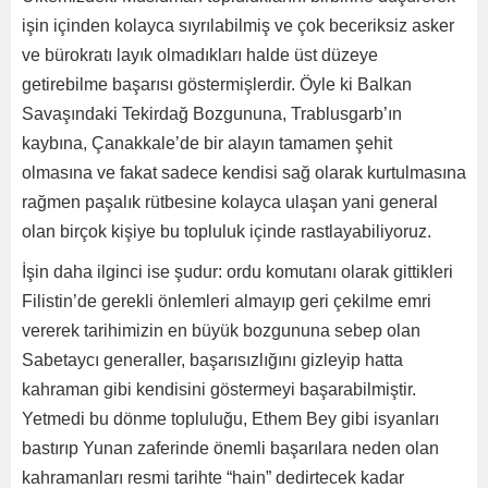
işin içinden kolayca sıyrılabilmiş ve çok beceriksiz asker
ve bürokratı layık olmadıkları halde üst düzeye
getirebilme başarısı göstermişlerdir. Öyle ki Balkan
Savaşındaki Tekirdağ Bozgununa, Trablusgarb’ın
kaybına, Çanakkale’de bir alayın tamamen şehit
olmasına ve fakat sadece kendisi sağ olarak kurtulmasına
rağmen paşalık rütbesine kolayca ulaşan yani general
olan birçok kişiye bu topluluk içinde rastlayabiliyoruz.
İşin daha ilginci ise şudur: ordu komutanı olarak gittikleri
Filistin’de gerekli önlemleri almayıp geri çekilme emri
vererek tarihimizin en büyük bozgununa sebep olan
Sabetaycı generaller, başarısızlığını gizleyip hatta
kahraman gibi kendisini göstermeyi başarabilmiştir.
Yetmedi bu dönme topluluğu, Ethem Bey gibi isyanları
bastırıp Yunan zaferinde önemli başarılara neden olan
kahramanları resmi tarihte “hain” dedirtecek kadar