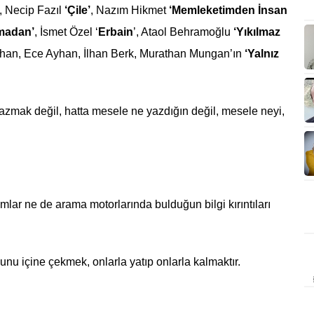
ı, Necip Fazıl
‘Çile’
, Nazım Hikmet
‘Memleketimden İnsan
madan’
, İsmet Özel ‘
Erbain
’, Ataol Behramoğlu
‘Yıkılmaz
a İlhan, Ece Ayhan, İlhan Berk, Murathan Mungan’ın
‘Yalnız
zmak değil, hatta mesele ne yazdığın değil, mesele neyi,
ar ne de arama motorlarında bulduğun bilgi kırıntıları
unu içine çekmek, onlarla yatıp onlarla kalmaktır.