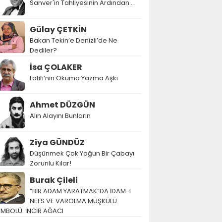
Sanver'in Tahliyesinin Ardından…
Gülay ÇETKİN
Bakan Tekin’e Denizli’de Ne
Dediler?
İsa ÇOLAKER
Latifi’nin Okuma Yazma Aşkı
Ahmet DÜZGÜN
Alın Alayını Bunların
Ziya GÜNDÜZ
Düşünmek Çok Yoğun Bir Çabayı
Zorunlu Kılar!
Burak Çileli
“BİR ADAM YARATMAK”DA İDAM-I
NEFS VE VAROLMA MÜŞKÜLÜ
EMBOLÜ: İNCİR AĞACI