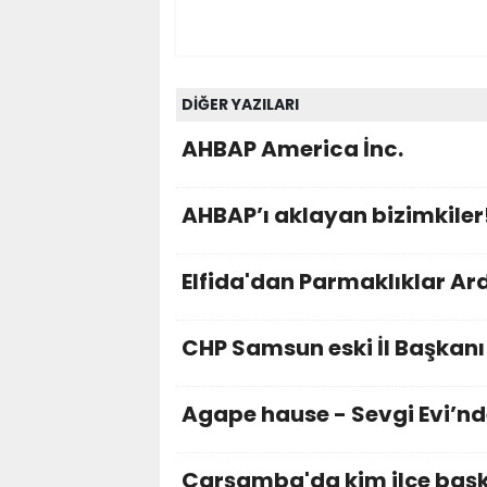
DİĞER YAZILARI
AHBAP America İnc.
AHBAP’ı aklayan bizimkiler
Elfida'dan Parmaklıklar Ar
CHP Samsun eski İl Başka
Agape hause - Sevgi Evi’nd
Çarşamba'da kim ilçe başka