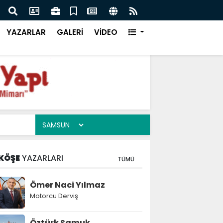
yük İcazet Heyecanı
Kudü
YAZARLAR
GALERİ
VİDEO
KÖŞE
YAZARLARI
TÜMÜ
Ömer Naci Yılmaz
Motorcu Derviş
Öztürk Samuk