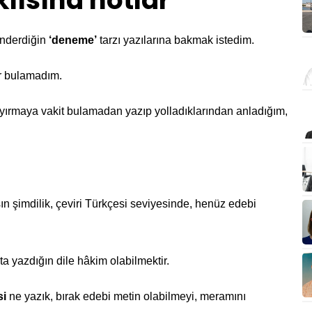
lısına notlar
nderdiğin
‘deneme’
tarzı yazılarına bakmak istedim.
r bulamadım.
n, ayırmaya vakit bulamadan yazıp yolladıklarından anladığım,
n şimdilik, çeviri Türkçesi seviyesinde, henüz edebi
 yazdığın dile hâkim olabilmektir.
si
ne yazık, bırak edebi metin olabilmeyi, meramını