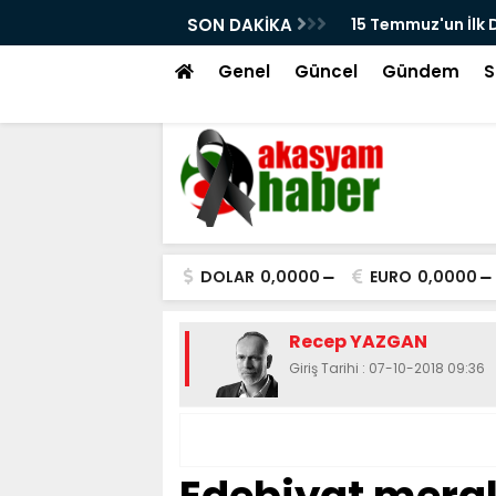
larından Kayseri'de Çekilen Görüntüler
SON DAKİKA
Beğeni Avcılığı, E
kır'ın Meydandaki Çağrısı Kamerada
Genel
Güncel
Gündem
S
DOLAR
0,0000
EURO
0,0000
Recep YAZGAN
Giriş Tarihi : 07-10-2018 09:36