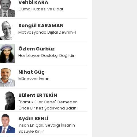
Vehbi KARA
Cuma Hutbesi ve Bidat
Songül KARAMAN
Motivasyonda Dijital Devrim-1
Özlem Gürbüz
Her İzleyen Destekçi Değildir
Nihat Güç
Münevver İnsan
Bülent ERTEKİN
"Pamuk Eller Cebe" Demeden
Önce Bir Kez Şadırvana Bakın!
Aydın BENLİ
İnsan En Çok, Sevdiği İnsanın
Sözüyle Kırılır