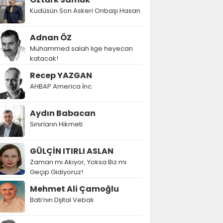
Kudüsün Son Askeri Onbaşı Hasan
Adnan ÖZ
Muhammed salah lige heyecan
katacak!
Recep YAZGAN
AHBAP America İnc.
Aydın Babacan
Sınırların Hikmeti
GÜLÇİN ITIRLI ASLAN
Zaman mı Akıyor, Yoksa Biz mi
Geçip Gidiyoruz!
Mehmet Ali Çamoğlu
Batı’nın Dijital Vebalı