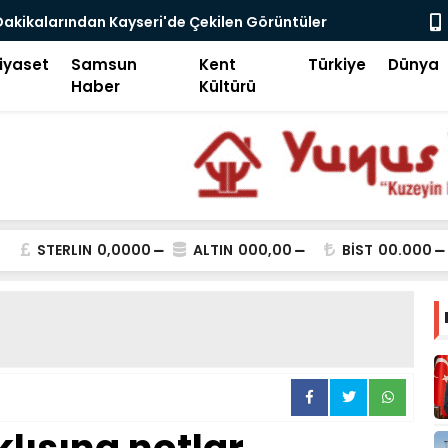
go Enflasyonu ve Çelişkiler Çağı
İFAM'da Bü
iyaset
Samsun
Kent
Türkiye
Dünya
Haber
Kültürü
STERLIN
0,0000
ALTIN
000,00
BİST
00.000