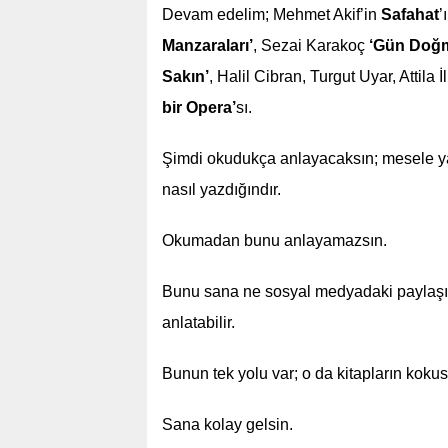
Devam edelim; Mehmet Akif’in
Safahat
’
Manzaraları’
, Sezai Karakoç
‘Gün Doğ
Sakın’
, Halil Cibran, Turgut Uyar, Attil
bir Opera’
sı.
Şimdi okudukça anlayacaksın; mesele ya
nasıl yazdığındır.
Okumadan bunu anlayamazsın.
Bunu sana ne sosyal medyadaki paylaşıml
anlatabilir.
Bunun tek yolu var; o da kitapların kokus
Sana kolay gelsin.