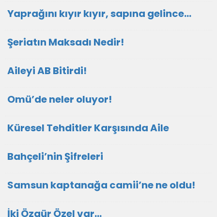
Yaprağını kıyır kıyır, sapına gelince…
Şeriatın Maksadı Nedir!
Aileyi AB Bitirdi!
Omü’de neler oluyor!
Küresel Tehditler Karşısında Aile
Bahçeli’nin Şifreleri
Samsun kaptanağa camii’ne ne oldu!
İki Özgür Özel var…