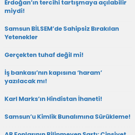
Erdoğan’ın tercihi tartışmaya açılabilir
miydi!
Samsun BİLSEM’de Sahipsiz Bırakılan
Yetenekler
Gerçekten tuhaf değil mi!
İş bankası’nın kapısına ‘haram’
yazılacak mı!
Karl Marks’ın Hindistan İhaneti!
Samsun’u Kimlik Bunalımına Sürükleme!
AB Fonlarının Bilinmeyen Şartı: Cinsiyet