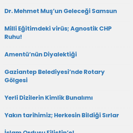
Dr. Mehmet Muş’un Geleceği Samsun
Milli Eğitimdeki virüs; Agnostik CHP
Ruhu!
Amentü’nün Diyalektiği
Gaziantep Belediyesi’nde Rotary
Gölgesi
Yerli Dizilerin Kimlik Bunalımı
Yakın tarihimiz; Herkesin Bildiği Sırlar
İslam Ordusu Filistin’e!