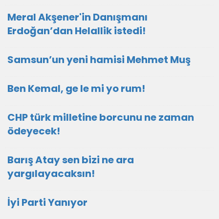
Meral Akşener'in Danışmanı
Erdoğan’dan Helallik istedi!
Samsun’un yeni hamisi Mehmet Muş
Ben Kemal, ge le mi yo rum!
CHP türk milletine borcunu ne zaman
ödeyecek!
Barış Atay sen bizi ne ara
yargılayacaksın!
İyi Parti Yanıyor