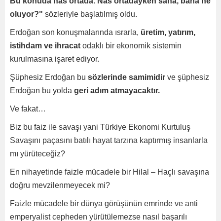
Bu konuda nas ortada. Nas ortadayken sana, bana ne
oluyor?"
sözleriyle başlatılmış oldu.
Erdoğan son konuşmalarında ısrarla,
üretim, yatırım,
istihdam ve ihracat
odaklı bir ekonomik sistemin
kurulmasına işaret ediyor.
Şüphesiz Erdoğan bu
sözlerinde samimidir
ve şüphesiz
Erdoğan bu yolda
geri adım atmayacaktır.
Ve fakat…
Biz bu faiz ile savaşı yani Türkiye Ekonomi Kurtuluş
Savaşını paçasını batılı hayat tarzına kaptırmış insanlarla
mı yürüteceğiz?
En nihayetinde faizle mücadele bir Hilal – Haçlı savaşına
doğru mevzilenmeyecek mi?
Faizle mücadele bir dünya görüşünün emrinde ve anti
emperyalist cepheden yürütülemezse nasıl başarılı