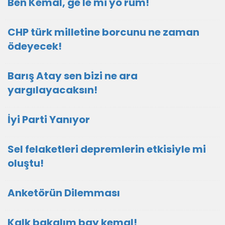
Ben Kemal, ge le mi yo rum!
CHP türk milletine borcunu ne zaman
ödeyecek!
Barış Atay sen bizi ne ara
yargılayacaksın!
İyi Parti Yanıyor
Sel felaketleri depremlerin etkisiyle mi
oluştu!
Anketörün Dilemması
Kalk bakalım bay kemal!