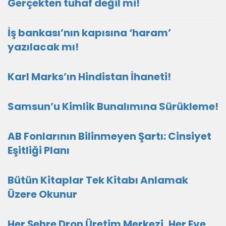
Gerçekten tuhaf değil mi!
İş bankası’nın kapısına ‘haram’
yazılacak mı!
Karl Marks’ın Hindistan İhaneti!
Samsun’u Kimlik Bunalımına Sürükleme!
AB Fonlarının Bilinmeyen Şartı: Cinsiyet
Eşitliği Planı
Bütün Kitaplar Tek Kitabı Anlamak
Üzere Okunur
Her Şehre Dron Üretim Merkezi, Her Eve