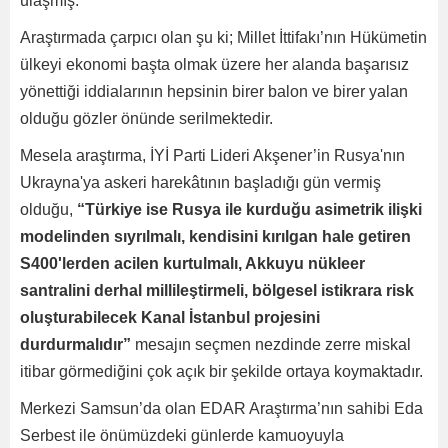
ulaşmış.
Araştırmada çarpıcı olan şu ki; Millet İttifakı’nın Hükümetin
ülkeyi ekonomi başta olmak üzere her alanda başarısız
yönettiği iddialarının hepsinin birer balon ve birer yalan
olduğu gözler önünde serilmektedir.
Mesela araştırma, İYİ Parti Lideri Akşener’in Rusya'nın
Ukrayna'ya askeri harekâtının başladığı gün vermiş
olduğu,
“T
ü
rkiye ise Rusya ile kurdu
ğ
u asimetrik ili
ş
ki
modelinden s
ı
yr
ı
lmal
ı
, kendisini k
ı
r
ı
lgan hale getiren
S400'lerden acilen kurtulmal
ı
, Akkuyu n
ü
kleer
santralini derhal millile
ş
tirmeli, b
ö
lgesel istikrara risk
oluşturabilecek Kanal İstanbul projesini
durdurmalıdır”
mesajın seçmen nezdinde zerre miskal
itibar görmediğini çok açık bir şekilde ortaya koymaktadır.
Merkezi Samsun’da olan EDAR Araştırma’nın sahibi Eda
Serbest ile önümüzdeki günlerde kamuoyuyla