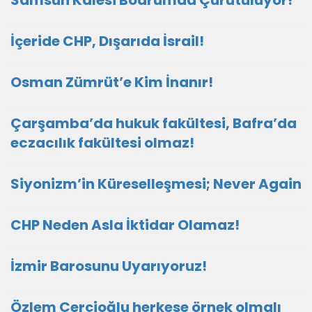
Samsun Kalesi Bodrumda Çürütülüyor!
İçeride CHP, Dışarıda İsrail!
Osman Zümrüt’e Kim İnanır!
Çarşamba’da hukuk fakültesi, Bafra’da
eczacılık fakültesi olmaz!
Siyonizm’in Küreselleşmesi; Never Again
CHP Neden Asla İktidar Olamaz!
İzmir Barosunu Uyarıyoruz!
Özlem Çerçioğlu herkese örnek olmalı