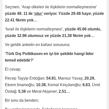
Seçmen, ‘Arap ülkeleri ile ilişkilerin normalleşmesine’
yüzde 48. 11 ile
‘olur’
veriyor.
Yüzde 29.48 hayır, yüzde
22.41 fikrim yok…
‘İsrail ile ilişkilerin normalleşmesi’,
yüzde 45.66 olumlu,
yüzde 32.96 olumsuz ve yüzde 21,38 fikrim yok…
Ve geldik anketin en kallavi sorusuna;
‘Türk Dış Politikasını en iyi bir şekilde hangi lider
temsil edebilir?’
El cevap;
Recep Tayyip Erdoğan;
54.81
, Mansur Yavaş;
20.29,
Ekrem İmamoğlu;
10.38,
Kemal Kılıçdaroğlu;
6,63
, Ümit
Özdağ;
5,38
ve Meral Akşener;
2,51…
Bir soru da benden;