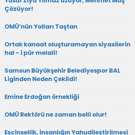
Yusuf Ziya Yılmaz üzüyor, Mehmet Muş
Çözüyor!
OMÜ’nün Yolları Taştan
Ortak kanaat oluşturamayan siyasilerin
hal - i pür melali!
Samsun Büyükşehir Belediyespor BAL
Liginden Neden Çekildi!
Emine Erdoğan örnekliği
OMÜ Rektörü ne zaman belli olur!
Eşcinsellik, insanlığın Yahudileştirilmesi