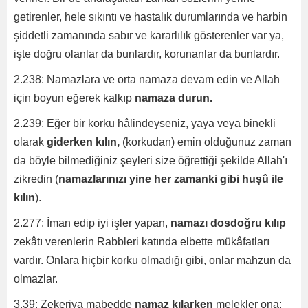
getirenler, hele sıkıntı ve hastalık durumlarında ve harbin
şiddetli zamanında sabır ve kararlılık gösterenler var ya,
işte doğru olanlar da bunlardır, korunanlar da bunlardır.
2.238: Namazlara ve orta namaza devam edin ve Allah
için boyun eğerek kalkıp
namaza durun.
2.239: Eğer bir korku hâlindeyseniz, yaya veya binekli
olarak
giderken kılın,
(korkudan) emin olduğunuz zaman
da böyle bilmediğiniz şeyleri size öğrettiği şekilde Allah'ı
zikredin (
namazlarınızı yine her zamanki gibi huşû ile
kılın
).
2.277: İman edip iyi işler yapan,
namazı dosdoğru kılıp
zekâtı verenlerin Rabbleri katında elbette mükâfatları
vardır. Onlara hiçbir korku olmadığı gibi, onlar mahzun da
olmazlar.
3.39: Zekeriya mabedde
namaz kılarken
melekler ona: