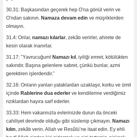
30.31: Başkasından geçerek hep O'na gönül verin ve
O'ndan sakının.
Namaza devam edin
ve müşriklerden
olmayın.
31.4: Onlar,
namazı kılarlar
, zekâtı verirler, ahirete de
kesin olarak inanırlar.
31.17: "Yavrucuğum!
Namazı kıl
, iyiliği emret, kötülükten
sakındır. Başına gelenlere sabret, çünkü bunlar, azmi
gerektiren işlerdendir."
32.16: Onların yanları yataklardan uzaklaşır, korku ve ümit
içinde
Rablerine dua ederler
ve kendilerine verdiğimiz
rızıklardan hayıra sarf ederler.
33.33: Hem vakarınızla evlerinizde durun da önceki
cahiliyet devrinde olduğu gibi süslenip çıkmayın.
Namazı
kılın
, zekâtı verin. Allah ve Resûlü’ne itaat edin. Ey ehli