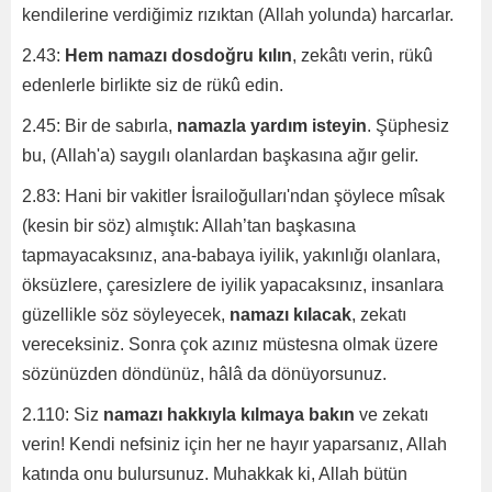
kendilerine verdiğimiz rızıktan (Allah yolunda) harcarlar.
2.43:
Hem namazı dosdoğru kılın
, zekâtı verin, rükû
edenlerle birlikte siz de rükû edin.
2.45: Bir de sabırla,
namazla yardım isteyin
. Şüphesiz
bu, (Allah'a) saygılı olanlardan başkasına ağır gelir.
2.83: Hani bir vakitler İsrailoğulları'ndan şöylece mîsak
(kesin bir söz) almıştık: Allah’tan başkasına
tapmayacaksınız, ana-babaya iyilik, yakınlığı olanlara,
öksüzlere, çaresizlere de iyilik yapacaksınız, insanlara
güzellikle söz söyleyecek,
namazı kılacak
, zekatı
vereceksiniz. Sonra çok azınız müstesna olmak üzere
sözünüzden döndünüz, hâlâ da dönüyorsunuz.
2.110: Siz
namazı hakkıyla kılmaya bakın
ve zekatı
verin! Kendi nefsiniz için her ne hayır yaparsanız, Allah
katında onu bulursunuz. Muhakkak ki, Allah bütün