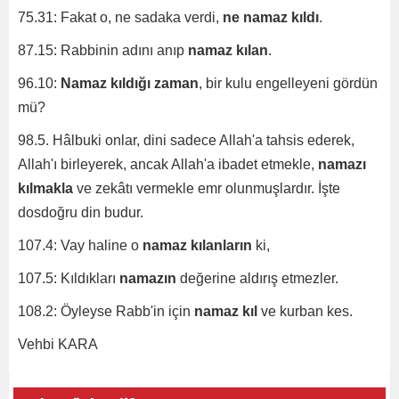
75.31: Fakat o, ne sadaka verdi,
ne namaz kıldı
.
87.15: Rabbinin adını anıp
namaz kılan
.
96.10:
Namaz kıldığı zaman
, bir kulu engelleyeni gördün
mü?
98.5. Hâlbuki onlar, dini sadece Allah'a tahsis ederek,
Allah'ı birleyerek, ancak Allah'a ibadet etmekle,
namazı
kılmakla
ve zekâtı vermekle emr olunmuşlardır. İşte
dosdoğru din budur.
107.4: Vay haline o
namaz kılanların
ki,
107.5: Kıldıkları
namazın
değerine aldırış etmezler.
108.2: Öyleyse Rabb'in için
namaz kıl
ve kurban kes.
Vehbi KARA