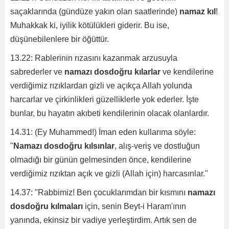
saçaklarında (gündüze yakın olan saatlerinde)
namaz kıl
!
Muhakkak ki, iyilik kötülükleri giderir. Bu ise,
düşünebilenlere bir öğüttür.
13.22: Rablerinin rızasını kazanmak arzusuyla
sabrederler ve
namazı dosdoğru kılarlar
ve kendilerine
verdiğimiz rızıklardan gizli ve açıkça Allah yolunda
harcarlar ve çirkinlikleri güzelliklerle yok ederler. İşte
bunlar, bu hayatın akıbeti kendilerinin olacak olanlardır.
14.31: (Ey Muhammed!) İman eden kullarıma söyle:
"
Namazı dosdoğru kılsınlar
, alış-veriş ve dostluğun
olmadığı bir günün gelmesinden önce, kendilerine
verdiğimiz rızıktan açık ve gizli (Allah için) harcasınlar."
14.37: "Rabbimiz! Ben çocuklarımdan bir kısmını
namazı
dosdoğru kılmaları
için, senin Beyt-i Haram'ının
yanında, ekinsiz bir vadiye yerleştirdim. Artık sen de