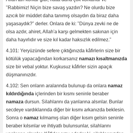
"Rabbimiz! Niçin bize savaş yazdın? Ne olurdu bize
azıcık bir müddet daha tanımış olsaydın da biraz daha
yaşasaydık?" derler. Onlara de ki: "Dünya zevki ne de
olsa azdır, ahiret, Allah'a karşı gelmekten sakınan için
daha hayırlıdır ve size kıl kadar haksızlık edilmez."
4.101: Yeryüzünde sefere çıktığınızda kâfirlerin size bir
kötülük yapacağından korkarsanız
namazı kısaltmanızda
size bir vebal yoktur. Kuşkusuz kâfirler sizin apaçık
düşmanınızdır.
4.102: Sen onların aralarında bulunup da onlara
namaz
kıldırdığında
içlerinden bir kısmı seninle beraber
namaza
dursun. Silahlarını da yanlarına alsınlar. Bunlar
secdeye vardıklarında diğer bir kısmı arkanızda beklesin.
Sonra o
namaz
kılmamış olan diğer kısım gelsin seninle
beraber kılsınlar ve ihtiyatlı bulunsunlar, silahlarını