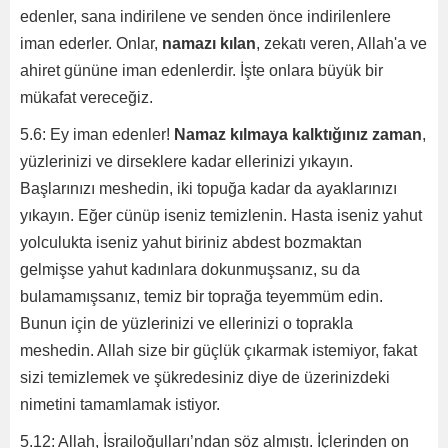
edenler, sana indirilene ve senden önce indirilenlere
iman ederler. Onlar,
namazı kılan
, zekatı veren, Allah'a ve
ahiret gününe iman edenlerdir. İşte onlara büyük bir
mükafat vereceğiz.
5.6: Ey iman edenler!
Namaz kılmaya kalktığınız zaman
,
yüzlerinizi ve dirseklere kadar ellerinizi yıkayın.
Başlarınızı meshedin, iki topuğa kadar da ayaklarınızı
yıkayın. Eğer cünüp iseniz temizlenin. Hasta iseniz yahut
yolculukta iseniz yahut biriniz abdest bozmaktan
gelmişse yahut kadınlara dokunmuşsanız, su da
bulamamışsanız, temiz bir toprağa teyemmüm edin.
Bunun için de yüzlerinizi ve ellerinizi o toprakla
meshedin. Allah size bir güçlük çıkarmak istemiyor, fakat
sizi temizlemek ve şükredesiniz diye de üzerinizdeki
nimetini tamamlamak istiyor.
5.12: Allah, İsrailoğulları’ndan söz almıştı. İçlerinden on