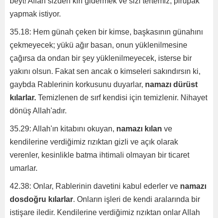
beyt! Allah sizden kiri gidermek ve sizi tertemiz, pirüpak
yapmak istiyor.
35.18: Hem günah çeken bir kimse, başkasının günahını
çekmeyecek; yükü ağır basan, onun yüklenilmesine
çağırsa da ondan bir şey yüklenilmeyecek, isterse bir
yakını olsun. Fakat sen ancak o kimseleri sakındırsın ki,
gaybda Rablerinin korkusunu duyarlar,
namazı dürüst
kılarlar.
Temizlenen de sırf kendisi için temizlenir. Nihayet
dönüş Allah'adır.
35.29: Allah'ın kitabını okuyan,
namazı kılan
ve
kendilerine verdiğimiz rızıktan gizli ve açık olarak
verenler, kesinlikle batma ihtimali olmayan bir ticaret
umarlar.
42.38: Onlar, Rablerinin davetini kabul ederler ve
namazı
dosdoğru kılarlar
. Onların işleri de kendi aralarında bir
istişare iledir. Kendilerine verdiğimiz rızıktan onlar Allah