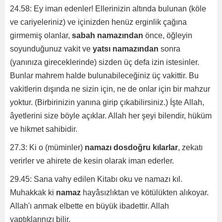
24.58: Ey iman edenler! Ellerinizin altında bulunan (köle
ve cariyeleriniz) ve içinizden henüz erginlik çağına
girmemiş olanlar,
sabah namazından
önce, öğleyin
soyunduğunuz vakit ve
yatsı namazından
sonra
(yanınıza gireceklerinde) sizden üç defa izin istesinler.
Bunlar mahrem halde bulunabileceğiniz üç vakittir. Bu
vakitlerin dışında ne sizin için, ne de onlar için bir mahzur
yoktur. (Birbirinizin yanına girip çıkabilirsiniz.) İşte Allah,
âyetlerini size böyle açıklar. Allah her şeyi bilendir, hüküm
ve hikmet sahibidir.
27.3: Ki o (müminler)
namazı dosdoğru kılarlar
, zekatı
verirler ve ahirete de kesin olarak iman ederler.
29.45: Sana vahy edilen Kitabı oku ve namazı kıl.
Muhakkak ki
namaz
hayâsızlıktan ve kötülükten alıkoyar.
Allah'ı anmak elbette en büyük ibadettir. Allah
yaptıklarınızı bilir.