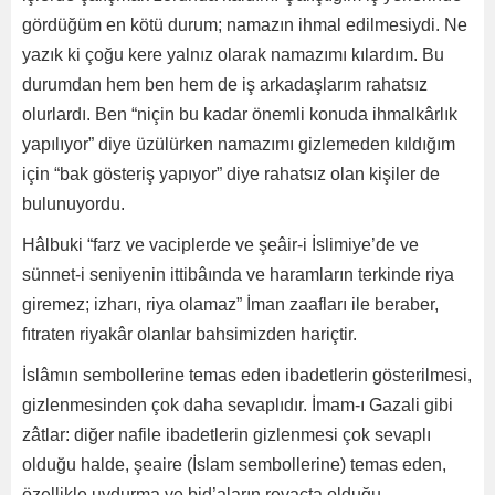
gördüğüm en kötü durum; namazın ihmal edilmesiydi. Ne
yazık ki çoğu kere yalnız olarak namazımı kılardım. Bu
durumdan hem ben hem de iş arkadaşlarım rahatsız
olurlardı. Ben “niçin bu kadar önemli konuda ihmalkârlık
yapılıyor” diye üzülürken namazımı gizlemeden kıldığım
için “bak gösteriş yapıyor” diye rahatsız olan kişiler de
bulunuyordu.
Hâlbuki “farz ve vaciplerde ve şeâir-i İslimiye’de ve
sünnet-i seniyenin ittibâında ve haramların terkinde riya
giremez; izharı, riya olamaz” İman zaafları ile beraber,
fıtraten riyakâr olanlar bahsimizden hariçtir.
İslâmın sembollerine temas eden ibadetlerin gösterilmesi,
gizlenmesinden çok daha sevaplıdır. İmam-ı Gazali gibi
zâtlar: diğer nafile ibadetlerin gizlenmesi çok sevaplı
olduğu halde, şeaire (İslam sembollerine) temas eden,
özellikle uydurma ve bid’aların revaçta olduğu