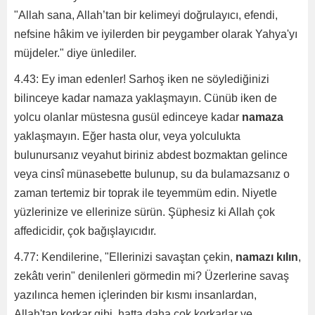
"Allah sana, Allah’tan bir kelimeyi doğrulayıcı, efendi,
nefsine hâkim ve iyilerden bir peygamber olarak Yahya'yı
müjdeler." diye ünlediler.
4.43: Ey iman edenler! Sarhoş iken ne söylediğinizi
bilinceye kadar namaza yaklaşmayın. Cünüb iken de
yolcu olanlar müstesna gusül edinceye kadar
namaza
yaklaşmayın. Eğer hasta olur, veya yolculukta
bulunursanız veyahut biriniz abdest bozmaktan gelince
veya cinsî münasebette bulunup, su da bulamazsanız o
zaman tertemiz bir toprak ile teyemmüm edin. Niyetle
yüzlerinize ve ellerinize sürün. Şüphesiz ki Allah çok
affedicidir, çok bağışlayıcıdır.
4.77: Kendilerine, "Ellerinizi savaştan çekin,
namazı kılın
,
zekâtı verin" denilenleri görmedin mi? Üzerlerine savaş
yazılınca hemen içlerinden bir kısmı insanlardan,
Allah'tan korkar gibi, hatta daha çok korkarlar ve