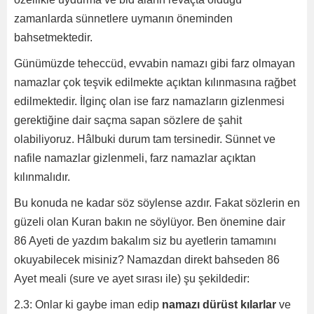
zamanlarda sünnetlere uymanın öneminden
bahsetmektedir.
Günümüzde teheccüd, evvabin namazı gibi farz olmayan
namazlar çok teşvik edilmekte açıktan kılınmasına rağbet
edilmektedir. İlginç olan ise farz namazların gizlenmesi
gerektiğine dair saçma sapan sözlere de şahit
olabiliyoruz. Hâlbuki durum tam tersinedir. Sünnet ve
nafile namazlar gizlenmeli, farz namazlar açıktan
kılınmalıdır.
Bu konuda ne kadar söz söylense azdır. Fakat sözlerin en
güzeli olan Kuran bakın ne söylüyor. Ben önemine dair
86 Ayeti de yazdım bakalım siz bu ayetlerin tamamını
okuyabilecek misiniz? Namazdan direkt bahseden 86
Ayet meali (sure ve ayet sırası ile) şu şekildedir:
2.3: Onlar ki gaybe iman edip
namazı dürüst kılarlar
ve