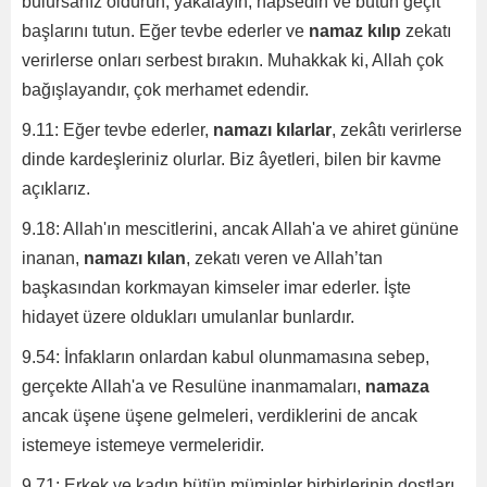
bulursanız öldürün, yakalayın, hapsedin ve bütün geçit
başlarını tutun. Eğer tevbe ederler ve
namaz kılıp
zekatı
verirlerse onları serbest bırakın. Muhakkak ki, Allah çok
bağışlayandır, çok merhamet edendir.
9.11: Eğer tevbe ederler,
namazı kılarlar
, zekâtı verirlerse
dinde kardeşleriniz olurlar. Biz âyetleri, bilen bir kavme
açıklarız.
9.18: Allah'ın mescitlerini, ancak Allah'a ve ahiret gününe
inanan,
namazı kılan
, zekatı veren ve Allah’tan
başkasından korkmayan kimseler imar ederler. İşte
hidayet üzere oldukları umulanlar bunlardır.
9.54: İnfakların onlardan kabul olunmamasına sebep,
gerçekte Allah'a ve Resulüne inanmamaları,
namaza
ancak üşene üşene gelmeleri, verdiklerini de ancak
istemeye istemeye vermeleridir.
9.71: Erkek ve kadın bütün müminler birbirlerinin dostları