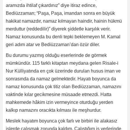
aramızda ihtilaf çıkardınız” diye itiraz edince,
Bediüzzaman; “Paşa, Paşa, imandan sonra en büyük
hakikat namazdır, namaz kılmayan haindir, hainin hükmü
merduttur (reddedilir)” diyerek şiddetle karşılık verir.
Namaz konusunda bu denli tepki beklemeyen M. Kamal
geri adım atar ve Bediüzzaman’dan özür diler.
Bu durumu yazmış olduğu eserlerinde de görmek
mümkündür. 115 farklı kitaptan meydana gelen Risale-i
Nur Külliyatında en çok üzerinde durulan husus iman ve
sonrasında da namaz gelmektedir. Hayatı boyunca da
namaz konusunda çok titiz olan Bediüzzaman, namazını
vaktinde kılar gecikmesine müsaade etmezdi. Hatta
mahkemede hâkim izin vermeyince oturduğu yerden
kalkıp namazını oracıkta kılması ile meşhurdur.
Meslek hayatım boyunca çok farlı ve birbiri ile alakasız
işlerde çalışmak zorunda kaldım. Çalıştığım iş yerlerinde