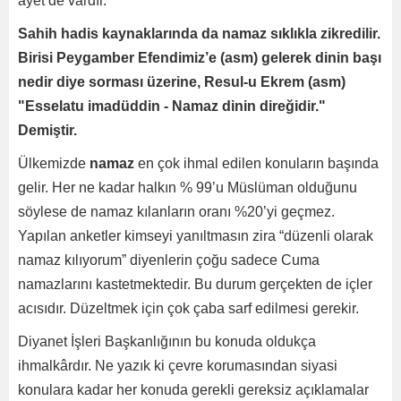
ayet de vardır.
Sahih hadis kaynaklarında da namaz sıklıkla zikredilir.
Birisi Peygamber Efendimiz’e (asm) gelerek dinin başı
nedir diye sorması üzerine, Resul-u Ekrem (asm)
"Esselatu imadüddin - Namaz dinin direğidir."
Demiştir.
Ülkemizde
namaz
en çok ihmal edilen konuların başında
gelir. Her ne kadar halkın % 99’u Müslüman olduğunu
söylese de namaz kılanların oranı %20’yi geçmez.
Yapılan anketler kimseyi yanıltmasın zira “düzenli olarak
namaz kılıyorum” diyenlerin çoğu sadece Cuma
namazlarını kastetmektedir. Bu durum gerçekten de içler
acısıdır. Düzeltmek için çok çaba sarf edilmesi gerekir.
Diyanet İşleri Başkanlığının bu konuda oldukça
ihmalkârdır. Ne yazık ki çevre korumasından siyasi
konulara kadar her konuda gerekli gereksiz açıklamalar