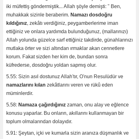
iki müfettiş göndermiştik... Allah şöyle demişti: " Ben,
muhakkak sizinle beraberim.
Namazı dosdoğru
kıldığınız
, zekâtı verdiğiniz, peygamberlerime iman
ettiğiniz ve onlara yardımda bulunduğunuz, (mallarınızı)
Allah yolunda güzelce sarf ettiğiniz takdirde, günahlarınızı
mutlaka örter ve sizi altından ırmaklar akan cennetlere
korum. Fakat sizden her kim de, bundan sonra
küfrederse, dosdoğru yoldan sapmış olur.
5.55: Sizin asıl dostunuz Allah'tır, O'nun Resulüdür ve
namazlarını kılan
zekâtlarını veren ve rükû eden
müminlerdir.
5.58:
Namaza çağırdığınız
zaman, onu alay ve eğlence
konusu yaparlar. Bu onların, akıllarını kullanmayan bir
toplum olmalarından dolayıdır.
5.91: Şeytan, içki ve kumarla sizin aranıza düşmanlık ve