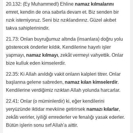
20.132: (Ey Muhammed!) Ehline
namaz kılmalarını
emret, kendin de ona sabırla devam et. Biz senden bir
rızık istemiyoruz. Seni biz rızıklandırırız. Güzel akıbet
takva sahiplerinindir.
21.73: Onları buyruğumuz altında (insanlara) doğru yolu
gösterecek önderler kıldık. Kendilerine hayırlı işler
yapmayı,
namaz kılmayı
, zekât vermeyi vahyettik. Onlar
bize kulluk eden kimselerdir.
22.35: Ki Allah anıldığı vakit onların kalpleri titrer. Onlar
başlarına gelene sabreden,
namaz kılan kimselerdir
.
Kendilerine verdiğimiz rızıktan Allah yolunda harcarlar.
22.41: Onlar (o müminlerdir) ki, eğer kendilerini
yeryüzünde iktidar mevkiine getirirsek
namazı kılarlar
,
zekâtı verirler, iyiliği emrederler ve fenalığı yasak ederler.
Bütün işlerin sonu sırf Allah'a aittir.