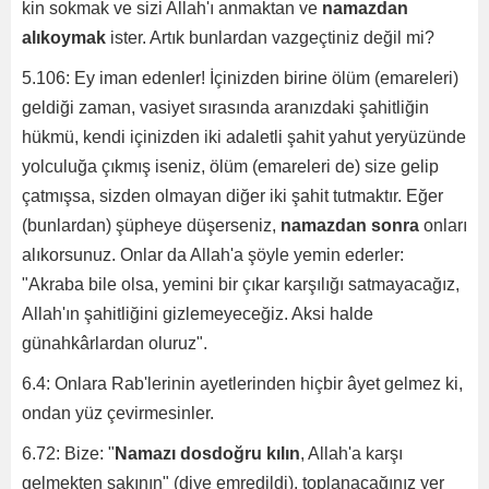
kin sokmak ve sizi Allah'ı anmaktan ve
namazdan
alıkoymak
ister. Artık bunlardan vazgeçtiniz değil mi?
5.106: Ey iman edenler! İçinizden birine ölüm (emareleri)
geldiği zaman, vasiyet sırasında aranızdaki şahitliğin
hükmü, kendi içinizden iki adaletli şahit yahut yeryüzünde
yolculuğa çıkmış iseniz, ölüm (emareleri de) size gelip
çatmışsa, sizden olmayan diğer iki şahit tutmaktır. Eğer
(bunlardan) şüpheye düşerseniz,
namazdan sonra
onları
alıkorsunuz. Onlar da Allah'a şöyle yemin ederler:
"Akraba bile olsa, yemini bir çıkar karşılığı satmayacağız,
Allah'ın şahitliğini gizlemeyeceğiz. Aksi halde
günahkârlardan oluruz".
6.4: Onlara Rab'lerinin ayetlerinden hiçbir âyet gelmez ki,
ondan yüz çevirmesinler.
6.72: Bize: "
Namazı dosdoğru kılın
, Allah'a karşı
gelmekten sakının" (diye emredildi), toplanacağınız yer