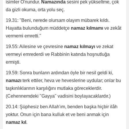
isimler O'nundur.
Namazında
sesini pek yükseltme, çok
da gizli okuma, orta yolu seç.
19.31: "Beni, nerede olursam olayım mübarek kıldı.
Hayatta bulunduğum müddetçe
namaz kılmamı
ve zekât
vermemi emretti."
19.55: Ailesine ve çevresine
namaz kılmayı
ve zekat
vermeyi emrederdi ve Rabbinin katında hoşnutluğa
ermişti.
19.59: Sonra bunların ardından öyle bir nesil geldi ki,
namazı
terk ettiler, heva ve heveslerine uydular; onlar bu
taşkınlıklarının karşılığını mutlaka göreceklerdir.
(Cehennemdeki "Gayya" vadisini boylayacaklardır.)
20.14: Şüphesiz ben Allah'ım, benden başka hiçbir ilâh
yoktur. Onun için bana kulluk et ve beni anmak için
namaz kıl
.