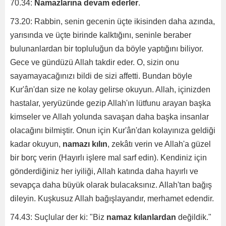
70.34:
Namazlarına devam ederler
.
73.20: Rabbin, senin gecenin üçte ikisinden daha azında,
yarısında ve üçte birinde kalktığını, seninle beraber
bulunanlardan bir topluluğun da böyle yaptığını biliyor.
Gece ve gündüzü Allah takdir eder. O, sizin onu
sayamayacağınızı bildi de sizi affetti. Bundan böyle
Kur'ân'dan size ne kolay gelirse okuyun. Allah, içinizden
hastalar, yeryüzünde gezip Allah'ın lütfunu arayan başka
kimseler ve Allah yolunda savaşan daha başka insanlar
olacağını bilmiştir. Onun için Kur'ân'dan kolayınıza geldiği
kadar okuyun,
namazı kılın
, zekâtı verin ve Allah'a güzel
bir borç verin (Hayırlı işlere mal sarf edin). Kendiniz için
gönderdiğiniz her iyiliği, Allah katında daha hayırlı ve
sevapça daha büyük olarak bulacaksınız. Allah'tan bağış
dileyin. Kuşkusuz Allah bağışlayandır, merhamet edendir.
74.43: Suçlular der ki: "Biz
namaz kılanlardan
değildik."