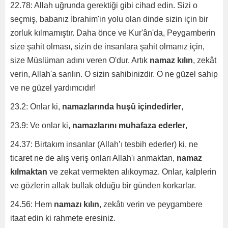
22.78: Allah uğrunda gerektiği gibi cihad edin. Sizi o
seçmiş, babanız İbrahim'in yolu olan dinde sizin için bir
zorluk kılmamıştır. Daha önce ve Kur'ân'da, Peygamberin
size şahit olması, sizin de insanlara şahit olmanız için,
size Müslüman adını veren O'dur. Artık
namaz kılın
, zekât
verin, Allah'a sarılın. O sizin sahibinizdir. O ne güzel sahip
ve ne güzel yardımcıdır!
23.2: Onlar ki,
namazlarında huşû içindedirler
,
23.9: Ve onlar ki,
namazlarını muhafaza ederler
,
24.37: Birtakım insanlar (Allah’ı tesbih ederler) ki, ne
ticaret ne de alış veriş onları Allah'ı anmaktan,
namaz
kılmaktan
ve zekat vermekten alıkoymaz. Onlar, kalplerin
ve gözlerin allak bullak olduğu bir günden korkarlar.
24.56: Hem
namazı kılın
, zekâtı verin ve peygambere
itaat edin ki rahmete eresiniz.