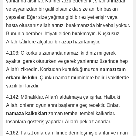
yanlarına alsınlar. Kâfirler arzu ederler ki, silahlarınızdan
ve eşyanızdan bir gafil olsanız da size ani bir baskın
yapsalar. Eğer size yağmur gibi bir eziyet erişir veya
hasta olursanız silahlarınızı bırakmanızda bir vebal yoktur.
Bununla beraber ihtiyatı elden bırakmayın. Kuşkusuz
Allah kâfirlere alçaltıcı bir azap hazırlamıştır.
4.103: O korkulu zamanda namazı kıldınız mı gerek
ayakta, gerek otururken ve gerek yanlarınız üzerinde hep
Allah'ı zikredin. Korkudan kurtulduğunuzda
namazı tam
erkanı ile kılın
. Çünkü namaz müminlere belirli vakitlerde
yazılı bir farzdır.
4.142: Münafıklar, Allah'ı aldatmaya çalışırlar. Halbuki
Allah, onların oyunlarını başlarına geçirecektir. Onlar
,
namaza kalktıkları
zaman tembel tembel kalkarlar.
İnsanlara gösteriş yaparlar. Allah'ı pek az anarlar.
4.162: Fakat onlardan ilimde derinleşmiş olanlar ve iman