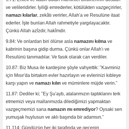
ve velileridirler. İyiliği emrederler, kötülükten vazgeçirirler,
namazı kılarlar
, zekâtı verirler, Allah'a ve Resulüne itaat
ederler. İşte bunları Allah rahmetiyle yargılayacaktır.
Çünkü Allah azîzdir, hakîmdir.
9.84: Ve onlardan biri ölürse asla
namazını kılma
ve
kabrinin başına gidip durma. Çünkü onlar Allah'ı ve
Resulünü tanımadılar. Ve fasık olarak can verdiler.
10.87: Biz Musa ile kardeşine şöyle vahyettik: "Kavminiz
için Mısır'da birtakım evler hazırlayın ve evlerinizi kıbleye
karşı yapın ve
namazı kılın
ve müminlere müjde verin."
11.87: Dediler ki; "Ey Şu'ayb, atalarımızın taptıklarını terk
etmemizi veya mallarımızda dilediğimizi yapmaktan
vazgeçmemizi sana
namazın mı emrediyor
? Oysaki sen
yumuşak huylusun ve aklı başında bir adamsın."
11.114: Gündüzün her iki tarafında ve gecenin