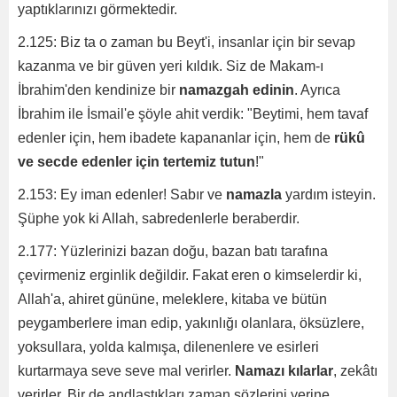
yaptıklarınızı görmektedir.
2.125: Biz ta o zaman bu Beyt'i, insanlar için bir sevap
kazanma ve bir güven yeri kıldık. Siz de Makam-ı
İbrahim'den kendinize bir
namazgah edinin
. Ayrıca
İbrahim ile İsmail'e şöyle ahit verdik: "Beytimi, hem tavaf
edenler için, hem ibadete kapananlar için, hem de
rükû
ve secde edenler için tertemiz tutun
!"
2.153: Ey iman edenler! Sabır ve
namazla
yardım isteyin.
Şüphe yok ki Allah, sabredenlerle beraberdir.
2.177: Yüzlerinizi bazan doğu, bazan batı tarafına
çevirmeniz erginlik değildir. Fakat eren o kimselerdir ki,
Allah'a, ahiret gününe, meleklere, kitaba ve bütün
peygamberlere iman edip, yakınlığı olanlara, öksüzlere,
yoksullara, yolda kalmışa, dilenenlere ve esirleri
kurtarmaya seve seve mal verirler.
Namazı kılarlar
, zekâtı
verirler. Bir de andlaştıkları zaman sözlerini yerine