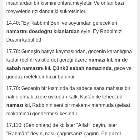
insanlardan bir kısmını onlara meylettir. Ve onları bazı
meyvelerle rızıklandır ki şükretsinler.
14.40: "Ey Rabbim! Beni ve soyumdan gelecekleri
namazını dosdoğru kılanlardan
eyle! Ey Rabbimiz!
Duamı kabul et!
17.78: Güneşin batıya kaymasından, gecenin karanlığına
kadar (belirli vakitlerde) gereği üzere
namazı kıl, bir de
sabah namazını kıl. Çünkü sabah namazında
, gece ve
gündüz melekleri hazır bulunur.
17.70: Gecenin bir kısmında da sadece sana mahsus bir
nafile olmak üzere uykudan kalk, Kur'ân ile teheccüd
namazı kıl
, Rabbinin seni bir makam-ı mahmuda (şefaat
makamına) göndermesi kesindir.
17.110: (Sen onlara) de ki: İster "Allah" deyin, ister
"Rahmân" deyin, nasıl çağırırsanız çağırın. En güzel