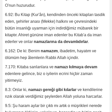
O'nun huzurudur.
6.92: Bu Kitap (Kur'ân), kendinden önceki kitapları tasdik
eden, şehirler anası (Mekke) halkını ve çevresindeki
bütün insanlığı uyarman için indirdiğimiz mübarek bir
kitaptır. Ahiret gününe iman edenler bu Kitab'a da iman
ederler ve onlar
namazlarına da devamlıdırlar
.
6.162: De ki: Benim
namazım
, ibadetim, hayatım ve
ölümüm hep âlemlerin Rabbi Allah içindir.
7.170: Kitaba sarılanlara ve
namazı kılmaya devam
edenlere gelince, biz o iyilerin ecrini hiçbir zaman
yitirmeyiz.
8.3: Onlar ki,
namazı gereği gibi kılarlar
ve kendilerine
rızık olarak verdiğimiz şeylerden Allah yoluna harcarlar.
9.5: Şu haram aylar bir çıktı mı artık o müşrikleri nerede