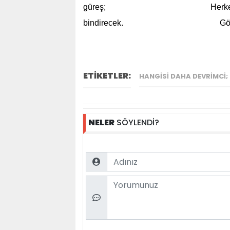
güreş; Herkes tek tek s
bindirecek. Gökler iki şakk
ETİKETLER:
HANGISI DAHA DEVRIMCI; M
NELER
SÖYLENDİ?
Name
Comment