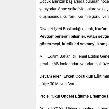
Çocuklarımızın başlarında bulunan hoca 
yapıyorlar. Anne şefkatiyle onlara yaklaşı
oluşmasında Kur’an-ı Kerim’e gönül verm
Diyanet İşleri Başkanlığı olarak,
Kur’an 
Peygamberlerini bilsinler, vatan sevgi
göstermeyi, küçükleri sevmeyi, komşulu
Milli Eğitim Bakanlığı Temel Eğitim Gene
beraber AB fonlarından yararlanmak üzere
Devam eden
‘Erken Çocukluk Eğitiminde
bütçe 30 Milyon Avro.
Proje,
‘Okul Öncesi Eğitime Erişimde Fır
Aralık 2021’de Türkiye genelinde 4 bine 