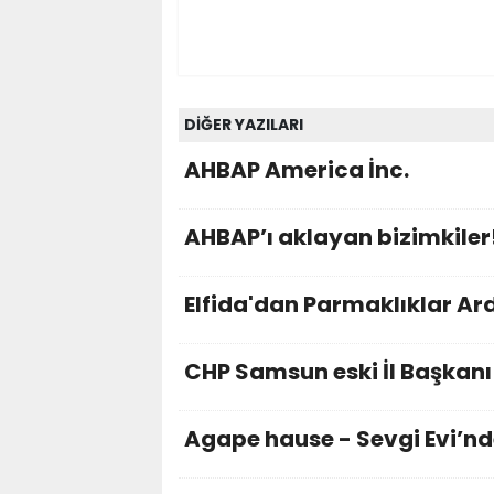
DİĞER YAZILARI
AHBAP America İnc.
AHBAP’ı aklayan bizimkiler
Elfida'dan Parmaklıklar Ar
CHP Samsun eski İl Başka
Agape hause - Sevgi Evi’nd