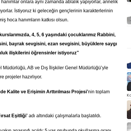
hanımlar onlara aynı zamanda ablalık yapıyorlar, annelik
yorlar. İstiyoruz ki geleceğin gençlerinin karakterlerinin
iş hoca hanımların katkısı olsun.
kurslarımızda, 4, 5, 6 yaşındaki çocuklarımız Rabbini,
sini, bayrak sevgisini, ezan sevgisini, büyüklere saygı
k ilişkilerini öğrensinler istiyoruz”
l Müdürlüğü, AB ve Dış İlişkiler Genel Müdürlüğü’yle
 projeler hazırlıyor.
 Kalite ve Erişimin Arttırılması Projesi’
nin toplam
Ka
sat Eşitliği’
adı altındaki çalışmalarla başlatıldı.
yakın anasınıfı açıldı; 5 yaş grubunda okullaşma oranı