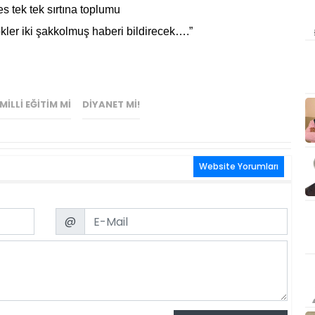
ırtına toplumu
olmuş haberi bildirecek….”
ILLI EĞITIM MI
DIYANET MI!
Website Yorumları
Email
@