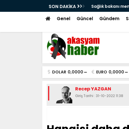
'na atama isyanı!
SON DAKİKA
Hacı bayram veli 
tekme!
Genel
Güncel
Gündem
S
DOLAR
0,0000
EURO
0,0000
Recep YAZGAN
Giriş Tarihi : 31-10-2022 11:38