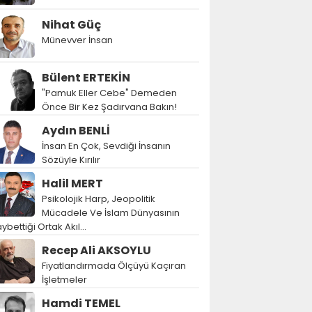
Nihat Güç
Münevver İnsan
Bülent ERTEKİN
"Pamuk Eller Cebe" Demeden
Önce Bir Kez Şadırvana Bakın!
Aydın BENLİ
İnsan En Çok, Sevdiği İnsanın
Sözüyle Kırılır
Halil MERT
Psikolojik Harp, Jeopolitik
Mücadele Ve İslam Dünyasının
ybettiği Ortak Akıl…
Recep Ali AKSOYLU
Fiyatlandırmada Ölçüyü Kaçıran
İşletmeler
Hamdi TEMEL