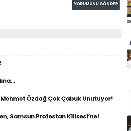
S
!
dına…
nı Mehmet Özdağ Çok Çabuk Unutuyor!
en, Samsun Protestan Kilisesi’ne!