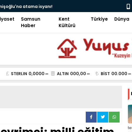
camii’nde siyaset, vatandaşın göğsüne uçan
Pakistan B
iyaset
Samsun
Kent
Türkiye
Dünya
Haber
Kültürü
STERLIN
0,0000
ALTIN
000,00
BİST
00.000
t