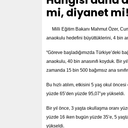
Hangisi daha d
mi, diyanet mi
Milli Eğitim Bakanı Mahmut Özer, Cum
anaokulu hedefini büyüttüklerini, 4 bin a
“Göreve başladığımızda Türkiye’deki bağı
anaokulu, 40 bin anasınıfı koyduk. Bir yı
zamanda 15 bin 500 bağımsız ana sınıfın
Bu hızlı atılım, etkisini 5 yaş okul önce
yüzde 65’den yüzde 95,07’ye yükseldi.
Bir yıl önce, 3 yaşta okullaşma oranı yü
yüzde 16 iken bugün yüzde 35’e, 5 yaşt
yükseldi.