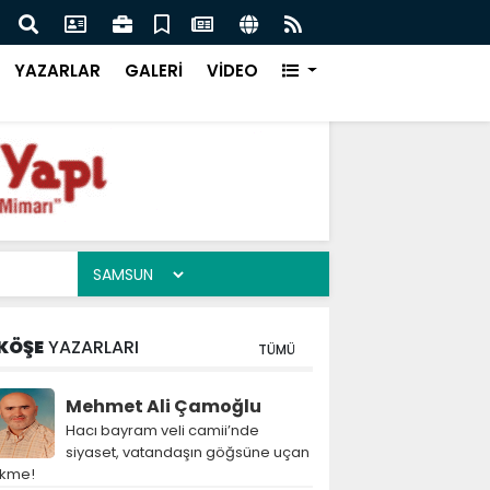
aşbakanı İmran Han'a Ne Oldu!
Cani
YAZARLAR
GALERİ
VİDEO
KÖŞE
YAZARLARI
TÜMÜ
Mehmet Ali Çamoğlu
Hacı bayram veli camii’nde
siyaset, vatandaşın göğsüne uçan
ekme!