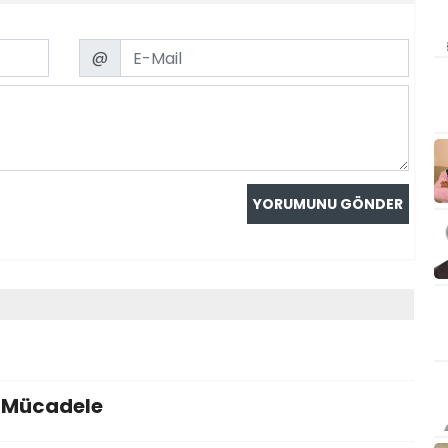
Email
@
i Mücadele