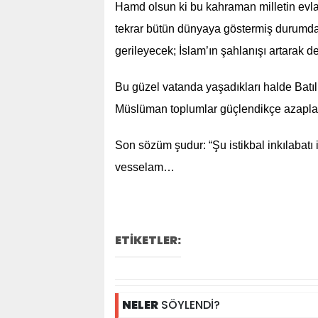
Hamd olsun ki bu kahraman milletin evlatl
tekrar bütün dünyaya göstermiş durumda
gerileyecek; İslam’ın şahlanışı artarak d
Bu güzel vatanda yaşadıkları halde Batılı
Müslüman toplumlar güçlendikçe azaplar
Son sözüm şudur: “Şu istikbal inkılabatı 
vesselam…
ETİKETLER:
NELER
SÖYLENDİ?