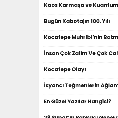
Kaos Karmaşa ve Kuantu
Bugün Kabotajın 100. Yılı
Kocatepe Muhribi’nin Batma
İnsan Çok Zalim Ve Çok Cah
Kocatepe Olayı
İsyancı Teğmenlerin Ağla
En Güzel Yazılar Hangisi?
28 Şubat’ın Bankacı Gener