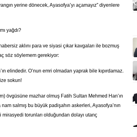
yangın yerine dönecek, Ayasofya’yı açamayız” diyenlere
 mı yağdı?
bersiz aklını para ve siyasi çıkar kavgaları ile bozmuş
aç söz söylemem gerekiyor:
h’ın elindedir. O’nun emri olmadan yaprak bile kıpırdamaz.
nize sokun!
asm) övgüsüne mazhar olmuş Fatih Sultan Mehmed Han’ın
a nam salmış bu büyük padişahın askerleri, Ayasofya’nın
bi mirasyedi torunları olduğundan dolayı utanç