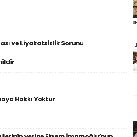
m
S
sı ve Liyakatsizlik Sorunu
ildir
maya Hakkı Yoktur
allerinin yerine Ekrem İmamoğlu’nun