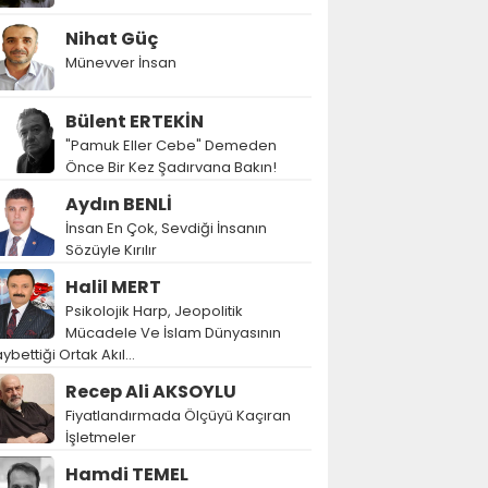
Nihat Güç
Münevver İnsan
Bülent ERTEKİN
"Pamuk Eller Cebe" Demeden
Önce Bir Kez Şadırvana Bakın!
Aydın BENLİ
İnsan En Çok, Sevdiği İnsanın
Sözüyle Kırılır
Halil MERT
Psikolojik Harp, Jeopolitik
Mücadele Ve İslam Dünyasının
ybettiği Ortak Akıl…
Recep Ali AKSOYLU
Fiyatlandırmada Ölçüyü Kaçıran
İşletmeler
Hamdi TEMEL