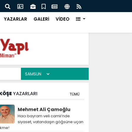
aşbakanı İmran Han'a Ne Oldu!
Cani
YAZARLAR
GALERİ
VİDEO
KÖŞE
YAZARLARI
TÜMÜ
Mehmet Ali Çamoğlu
Hacı bayram veli camii’nde
siyaset, vatandaşın göğsüne uçan
ekme!