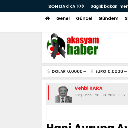
'na atama isyanı!
SON DAKİKA
Hacı bayram veli 
tekme!
Genel
Güncel
Gündem
S
DOLAR
0,0000
EURO
0,0000
Vehbi KARA
Giriş Tarihi : 20-08-2020 13:15