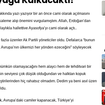
yağa Kalkacaktı?
kkında yazı yazıyor bir an önce cami olarak açılmasını
kaleme alıp önemini vurgulamıştım. Allah, Erdoğan’dan
laylıkla hallettive Ayasofya’yı cami olarak açtı..
 fazla üzenler Ak Partili yöneticiler oldu. Defalarca “bunun
sa Avrupa’nın ülkemizi her yönden ezeceğini” söyleyecek
 mümkün olamayacağını hem alaycı hem de tehditvari bir
rtinin seviyesi çok düşük olduğundan ve halktan kopuk
tirilerinden hiç rahatsız olmadım. Dedim ya beni asıl üzen
ldu.
, Avrupa’daki camiler kapanacak, Türkiye’yi