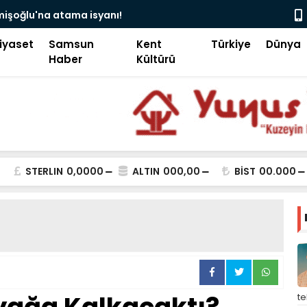
camii’nde siyaset, vatandaşın göğsüne uçan
Pakistan B
iyaset
Samsun
Kent
Türkiye
Dünya
Haber
Kültürü
STERLIN
0,0000
ALTIN
000,00
BİST
00.000
t