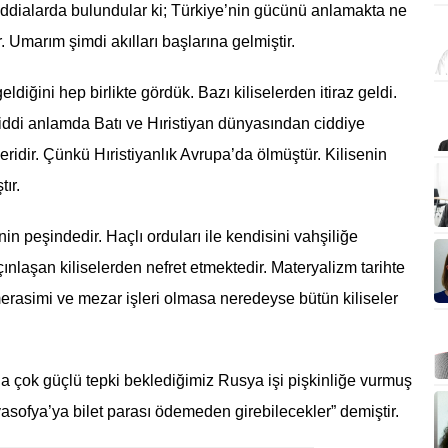
iddialarda bulundular ki; Türkiye’nin gücünü anlamakta ne
r. Umarım şimdi akılları başlarına gelmiştir.
ldiğini hep birlikte gördük. Bazı kiliselerden itiraz geldi.
ciddi anlamda Batı ve Hıristiyan dünyasından ciddiye
eridir. Çünkü Hıristiyanlık Avrupa’da ölmüştür. Kilisenin
tır.
in peşindedir. Haçlı orduları ile kendisini vahşiliğe
laşan kiliselerden nefret etmektedir. Materyalizm tarihte
 merasimi ve mezar işleri olmasa neredeyse bütün kiliseler
a çok güçlü tepki beklediğimiz Rusya işi pişkinliğe vurmuş
asofya’ya bilet parası ödemeden girebilecekler” demiştir.