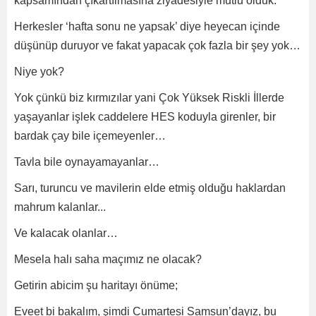
kapsamından çıkartılmasına ziyadesiyle mutlu olduk.
Herkesler ‘hafta sonu ne yapsak’ diye heyecan içinde
düşünüp duruyor ve fakat yapacak çok fazla bir şey yok…
Niye yok?
Yok çünkü biz kırmızılar yani Çok Yüksek Riskli İllerde
yaşayanlar işlek caddelere HES koduyla girenler, bir
bardak çay bile içemeyenler…
Tavla bile oynayamayanlar…
Sarı, turuncu ve mavilerin elde etmiş olduğu haklardan
mahrum kalanlar...
Ve kalacak olanlar…
Mesela halı saha maçımız ne olacak?
Getirin abicim şu haritayı önüme;
Eveet bi bakalım, şimdi Cumartesi Samsun’dayız, bu