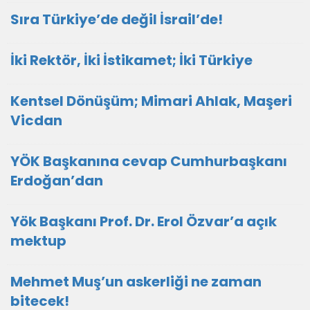
Sıra Türkiye’de değil İsrail’de!
İki Rektör, İki İstikamet; İki Türkiye
Kentsel Dönüşüm; Mimari Ahlak, Maşeri
Vicdan
YÖK Başkanına cevap Cumhurbaşkanı
Erdoğan’dan
Yök Başkanı Prof. Dr. Erol Özvar’a açık
mektup
Mehmet Muş’un askerliği ne zaman
bitecek!