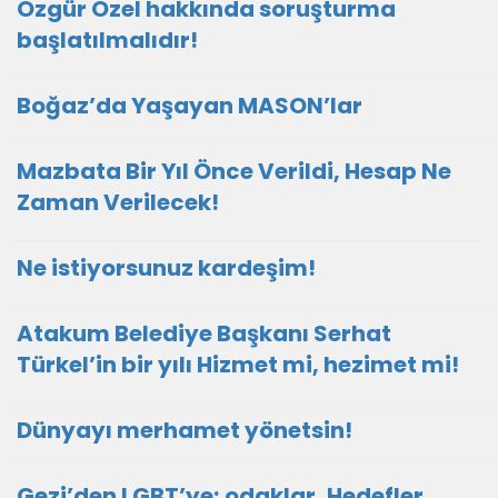
Özgür Özel hakkında soruşturma
başlatılmalıdır!
Boğaz’da Yaşayan MASON’lar
Mazbata Bir Yıl Önce Verildi, Hesap Ne
Zaman Verilecek!
Ne istiyorsunuz kardeşim!
Atakum Belediye Başkanı Serhat
Türkel’in bir yılı Hizmet mi, hezimet mi!
Dünyayı merhamet yönetsin!
Gezi’den LGBT’ye; odaklar, Hedefler,