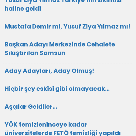
Yusuf Ziya Yılmaz Türkiye’nin sıkıntısı
haline geldi
Mustafa Demir mi, Yusuf Ziya Yılmaz mı!
Başkan Adayı Merkezinde Cehalete
Sıkıştırılan Samsun
Aday Adayları, Aday Olmuş!
Hiçbir şey eskisi gibi olmayacak…
Aşçılar Geldiler…
YÖK temizleninceye kadar
üniversitelerde FETÖ temizliği yapıldı