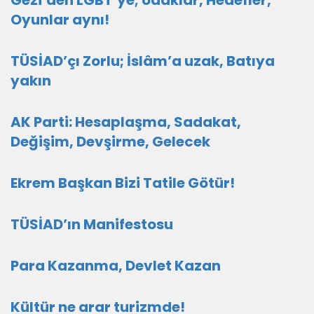
Gezi’den LGBT’ye; odaklar, Hedefler,
Oyunlar aynı!
TÜSİAD’çı Zorlu; İslâm’a uzak, Batıya
yakın
AK Parti: Hesaplaşma, Sadakat,
Değişim, Devşirme, Gelecek
Ekrem Başkan Bizi Tatile Götür!
TÜSİAD’ın Manifestosu
Para Kazanma, Devlet Kazan
Kültür ne arar turizmde!