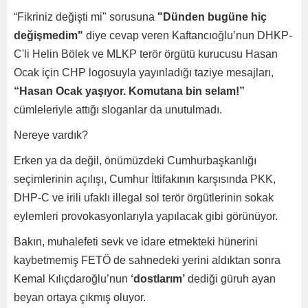
“Fikriniz değişti mi" sorusuna
"Dünden bugüne hiç
değişmedim"
diye cevap veren Kaftancıoğlu’nun DHKP-
C'li Helin Bölek ve MLKP terör örgütü kurucusu Hasan
Ocak için CHP logosuyla yayınladığı taziye mesajları,
“Hasan Ocak yaşıyor. Komutana bin selam!”
cümleleriyle attığı sloganlar da unutulmadı.
Nereye vardık?
Erken ya da değil, önümüzdeki Cumhurbaşkanlığı
seçimlerinin açılışı, Cumhur İttifakının karşısında PKK,
DHP-C ve irili ufaklı illegal sol terör örgütlerinin sokak
eylemleri provokasyonlarıyla yapılacak gibi görünüyor.
Bakın, muhalefeti sevk ve idare etmekteki hünerini
kaybetmemiş FETÖ de sahnedeki yerini aldıktan sonra
Kemal Kılıçdaroğlu’nun
‘dostlarım’
dediği güruh ayan
beyan ortaya çıkmış oluyor.