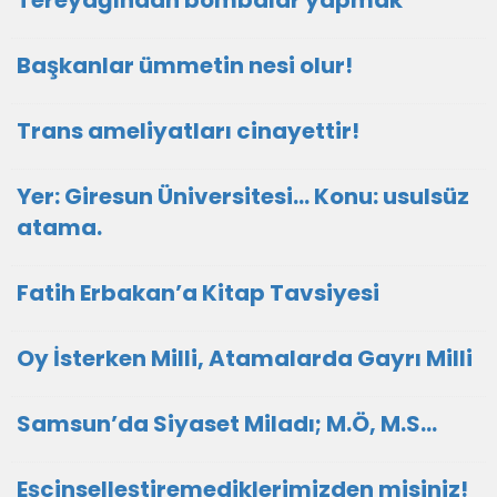
Tereyağından bombalar yapmak
Başkanlar ümmetin nesi olur!
Trans ameliyatları cinayettir!
Yer: Giresun Üniversitesi… Konu: usulsüz
atama.
Fatih Erbakan’a Kitap Tavsiyesi
Oy İsterken Milli, Atamalarda Gayrı Milli
Samsun’da Siyaset Miladı; M.Ö, M.S…
Eşcinselleştiremediklerimizden misiniz!