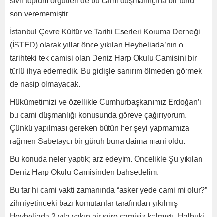
sivil toplum örgütleri de bu cami düşmanlığına bir türlü
son verememiştir.
İstanbul Çevre Kültür ve Tarihi Eserleri Koruma Derneği
(İSTED) olarak yıllar önce yıkılan Heybeliada’nın o
tarihteki tek camisi olan Deniz Harp Okulu Camisini bir
türlü ihya edemedik. Bu gidişle sanırım ölmeden görmek
de nasip olmayacak.
Hükümetimizi ve özellikle Cumhurbaşkanımız Erdoğan’ı
bu cami düşmanlığı konusunda göreve çağırıyorum.
Çünkü yapılması gereken bütün her şeyi yapmamıza
rağmen Sabetaycı bir güruh buna daima mani oldu.
Bu konuda neler yaptık; arz edeyim. Öncelikle Şu yıkılan
Deniz Harp Okulu Camisinden bahsedelim.
Bu tarihi cami vakti zamanında “askeriyede cami mi olur?”
zihniyetindeki bazı komutanlar tarafından yıkılmış
Heybeliada 2 yıla yakın bir süre camisiz kalmıştı. Halbuki