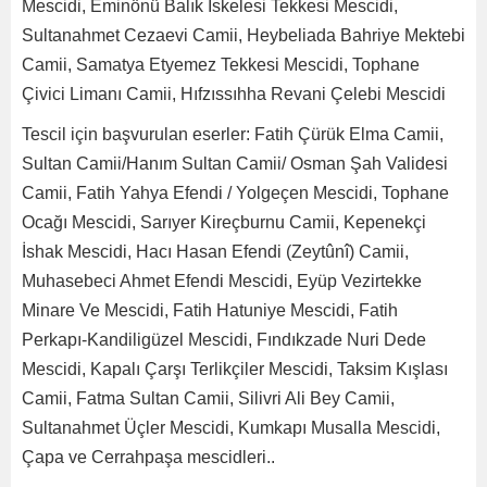
Mescidi, Eminönü Balık İskelesi Tekkesi Mescidi,
Sultanahmet Cezaevi Camii, Heybeliada Bahriye Mektebi
Camii, Samatya Etyemez Tekkesi Mescidi, Tophane
Çivici Limanı Camii, Hıfzıssıhha Revani Çelebi Mescidi
Tescil için başvurulan eserler: Fatih Çürük Elma Camii,
Sultan Camii/Hanım Sultan Camii/ Osman Şah Validesi
Camii, Fatih Yahya Efendi / Yolgeçen Mescidi, Tophane
Ocağı Mescidi, Sarıyer Kireçburnu Camii, Kepenekçi
İshak Mescidi, Hacı Hasan Efendi (Zeytûnî) Camii,
Muhasebeci Ahmet Efendi Mescidi, Eyüp Vezirtekke
Minare Ve Mescidi, Fatih Hatuniye Mescidi, Fatih
Perkapı-Kandiligüzel Mescidi, Fındıkzade Nuri Dede
Mescidi, Kapalı Çarşı Terlikçiler Mescidi, Taksim Kışlası
Camii, Fatma Sultan Camii, Silivri Ali Bey Camii,
Sultanahmet Üçler Mescidi, Kumkapı Musalla Mescidi,
Çapa ve Cerrahpaşa mescidleri..