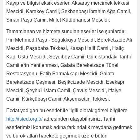
Kayıp ve bilgisi eksik eserler: Aksaray mercimek tekkesi
Mescidi, Karaköy Camii, Sekbanbaşı İbrahim Ağa Camii,
Sinan Paşa Camii, Millet Kütüphanesi Mescidi.
Tamamlanan ve hizmete sunulan eserler ise şunlardır:
Piri Mehmed Paşa - Soğukkuyu Mescidi, Bereketzade Ali
Mescidi, Paşababa Tekkesi, Kasap Halil Camii, Haliç
Kapı Üstü Mescidi, Seydibey Camii, Gürcistandaki Tarihi
Camiilerin Yenilenmesi, Galata Bereketzade Tünel
Restorasyonu, Fatih Parmakkapı Mescidi, Galata
Bereketzade Çeşmesi, Beşikçizade Mescidi, Esekapı
Mescidi, Şeyhu'l-İslam Camii, Çavuş Mescidi, İtfaiye
Camii, Kürkçübaşı Camii, Akşemsettin Tekkesi.
Ecdat yadigarı bu eserler ile ilgili olarak görsel bilgilere
http://isted.org.tr/
adresinden ulaşabilirsiniz. Tarihi
eserlerimizi korumak adına farkındalık meydana getirmek
ve bürokratları harekete geçirmek üzere bütün