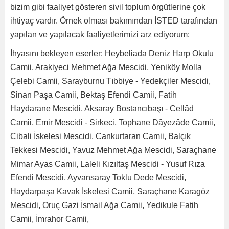
bizim gibi faaliyet gösteren sivil toplum örgütlerine çok
ihtiyaç vardır. Örnek olması bakımından İSTED tarafından
yapılan ve yapılacak faaliyetlerimizi arz ediyorum:
İhyasını bekleyen eserler: Heybeliada Deniz Harp Okulu
Camii, Arakiyeci Mehmet Ağa Mescidi, Yeniköy Molla
Çelebi Camii, Sarayburnu Tıbbiye - Yedekçiler Mescidi,
Sinan Paşa Camii, Bektaş Efendi Camii, Fatih
Haydarane Mescidi, Aksaray Bostancıbaşı - Cellâd
Camii, Emir Mescidi - Sirkeci, Tophane Dâyezâde Camii,
Cibali İskelesi Mescidi, Cankurtaran Camii, Balçık
Tekkesi Mescidi, Yavuz Mehmet Ağa Mescidi, Saraçhane
Mimar Ayas Camii, Laleli Kızıltaş Mescidi - Yusuf Rıza
Efendi Mescidi, Ayvansaray Toklu Dede Mescidi,
Haydarpaşa Kavak İskelesi Camii, Saraçhane Karagöz
Mescidi, Oruç Gazi İsmail Ağa Camii, Yedikule Fatih
Camii, İmrahor Camii,