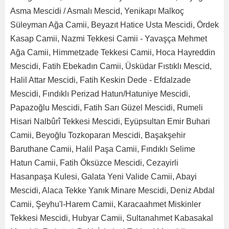
Asma Mescidi / Asmalı Mescid, Yenikapı Malkoç
Süleyman Ağa Camii, Beyazıt Hatice Usta Mescidi, Ördek
Kasap Camii, Nazmi Tekkesi Camii - Yavaşça Mehmet
Ağa Camii, Himmetzade Tekkesi Camii, Hoca Hayreddin
Mescidi, Fatih Ebekadın Camii, Üsküdar Fıstıklı Mescid,
Halil Attar Mescidi, Fatih Keskin Dede - Efdalzade
Mescidi, Fındıklı Perizad Hatun/Hatuniye Mescidi,
Papazoğlu Mescidi, Fatih Sarı Güzel Mescidi, Rumeli
Hisari Nalbûrî Tekkesi Mescidi, Eyüpsultan Emir Buhari
Camii, Beyoğlu Tozkoparan Mescidi, Başakşehir
Baruthane Camii, Halil Paşa Camii, Fındıklı Selime
Hatun Camii, Fatih Öksüzce Mescidi, Cezayirli
Hasanpaşa Kulesi, Galata Yeni Valide Camii, Abayi
Mescidi, Alaca Tekke Yanık Minare Mescidi, Deniz Abdal
Camii, Şeyhu'l-Harem Camii, Karacaahmet Miskinler
Tekkesi Mescidi, Hubyar Camii, Sultanahmet Kabasakal