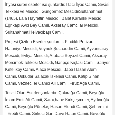
İhyası süren eserler ise şunlardır: Hacı İlyas Camii, Sivâsî
Tekkesi ve Mescidi, Güngörmez Mescidi/Sultanahmet
(1465), Lala Hayrettin Mescidi, Balat Karanlık Mescidi,
Eğrikapı Avcı Bey Camii, Aksaray Camcılar Mescidi,
Sultanahmet Helvacıbaşı Camii.
Projesi Çizilen Eserler şunlardır: Fındıklı Perizad
Hatuniye Mescidi, Voynuk Şucaaddin Camii, Ayvansaray
Mescidi, Evliya Mescidi, Arabacı Beyazıt Camii, Aksaray
Mercimek Tekkesi Mescidi, Garipçe Kışlası Camii, Sarıyer
Kefeliköy Camii, Alaca Mescidi, Baba Hasan Alemi
Camii, Üsküdar Salacak İskelesi Camii, Katip Sinan
Camii, Vezneciler Camcı Ali Camii, Firuz Ağa Camii.
Tescil Olan Eserler şunlardır: Çakırağa Camii, Beyoğlu
İmam Emir Ali Camii, Saraçhane Kırkçeşmeler, Aydınoğlu
Camii, Beyoğlu Pürtelaş Hasan Efendi Camii, Şehremini
- Ereğli Camii, Sirkeci Garı Daye Hatun Camii, Beyoğlu