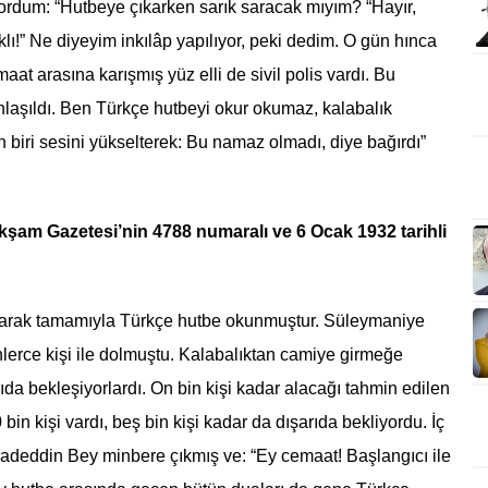
ordum: “Hutbeye çıkarken sarık saracak mıyım? “Hayır,
klı!” Ne diyeyim inkılâp yapılıyor, peki dedim. O gün hınca
 arasına karışmış yüz elli de sivil polis vardı. Bu
nlaşıldı. Ben Türkçe hutbeyi okur okumaz, kalabalık
 biri sesini yükselterek: Bu namaz olmadı, diye bağırdı”
şam Gazetesi’nin 4788 numaralı ve 6 Ocak 1932 tarihli
larak tamamıyla Türkçe hutbe okunmuştur. Süleymaniye
lerce kişi ile dolmuştu. Kalabalıktan camiye girmeğe
ıda bekleşiyorlardı. On bin kişi kadar alacağı tahmin edilen
n kişi vardı, beş bin kişi kadar da dışarıda bekliyordu. İç
adeddin Bey minbere çıkmış ve: “Ey cemaat! Başlangıcı ile