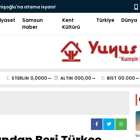
ram veli camii’nde siyaset, vatandaşın göğsüne uçan
Pa
iyaset
Samsun
Kent
Türkiye
Dünya
Haber
Kültürü
STERLIN
0,0000
ALTIN
000,00
BİST
00.000
t