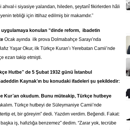
 ahval-i siyasiye yalandan, hileden, şeytanî fikirlerden hâli
enin tebliği için ittihaz edilmiş bir makamdır."
n uygulamaya konulan “dinde reform, ibadetin
kte
Ocak ayında ilk prova Dolmabahçe Sarayı’nda
Hafız Yaşar Okur, ilk Türkçe Kuran’ı Yerebatan Camii’nde
e ezan takip etmişti.
ürkçe Hutbe” de 5 Şubat 1932 günü İstanbul
eddin Kaynak’ın bu konudaki ifadeleri şu şekildedir:
rkçe Kur’an okudum. Bunu müteakip, Türkçe hutbeye
kalım. Türkçe hutbeyi de Süleymaniye Camii’nde
tip et, bir göreyim” dedi. Yazdım verdim. Beğendi. Fakat:
 başka iş, hafızlığa benzemez” dedim. “Zarar yok, tecrübe