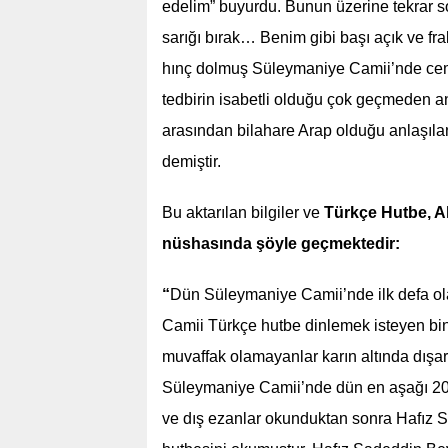
edelim” buyurdu. Bunun üzerine tekrar s
sarığı bırak… Benim gibi başı açık ve fra
hınç dolmuş Süleymaniye Camii’nde cemaat
tedbirin isabetli olduğu çok geçmeden a
arasından bilahare Arap olduğu anlaşılan
demiştir.
Bu aktarılan bilgiler ve
Türkçe Hutbe, Ak
nüshasında şöyle geçmektedir:
“
Dün Süleymaniye Camii’nde ilk defa o
Camii Türkçe hutbe dinlemek isteyen bin
muvaffak olamayanlar karın altında dışar
Süleymaniye Camii’nde dün en aşağı 20 bi
ve dış ezanlar okunduktan sonra Hafız S