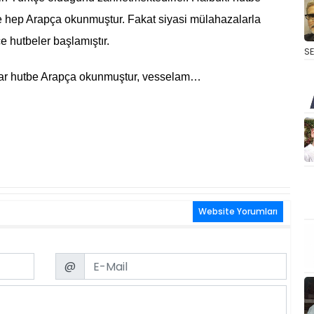
e hep Arapça okunmuştur. Fakat siyasi mülahazalarla
e hutbeler başlamıştır.
S
dar hutbe Arapça okunmuştur, vesselam…
Website Yorumları
Email
@