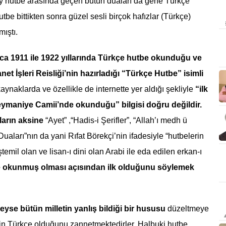
y hutbe arasında geçen bütün duaları da gene Türkçe
be bittikten sonra güzel sesli birçok hafızlar (Türkçe)
mıştı.
rıca 1911 ile 1922 yıllarında Türkçe hutbe okunduğu ve
net İşleri Reisliği’nin hazırladığı “Türkçe Hutbe” isimli
aynaklarda ve özellikle de internette yer aldığı şekliyle
“ilk
ymaniye Camii’nde okunduğu” bilgisi doğru değildir.
ların aksine
“Ayet” ,“Hadis-i Şerifler”, “Allah’ı medh ü
aları”nın da yani Rıfat Börekçi’nin ifadesiyle “hutbelerin
ştemil olan ve lisan-ı dini olan Arabi ile eda edilen erkan-ı
e okunmuş olması açısından ilk olduğunu söylemek
se bütün milletin yanlış bildiği bir hususu
düzeltmeye
enin Türkçe olduğunu zannetmektedirler. Halbuki hutbe