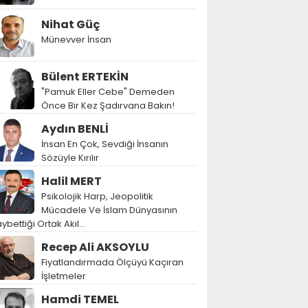
Nihat Güç
Münevver İnsan
Bülent ERTEKİN
"Pamuk Eller Cebe" Demeden
Önce Bir Kez Şadırvana Bakın!
Aydın BENLİ
İnsan En Çok, Sevdiği İnsanın
Sözüyle Kırılır
Halil MERT
Psikolojik Harp, Jeopolitik
Mücadele Ve İslam Dünyasının
ybettiği Ortak Akıl…
Recep Ali AKSOYLU
Fiyatlandırmada Ölçüyü Kaçıran
İşletmeler
Hamdi TEMEL