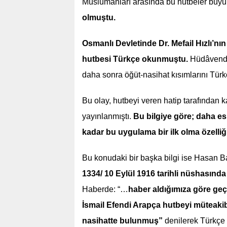
Müslümanları arasında bu hutbeler büyü
olmuştu.
Osmanlı Devletinde Dr. Mefail Hızlı’nın
hutbesi Türkçe okunmuştu.
Hüdâvendi
daha sonra öğüt-nasihat kısımlarını Türk
Bu olay, hutbeyi veren hatip tarafından
yayınlanmıştı.
Bu bilgiye göre; daha esk
kadar bu uygulama bir ilk olma özelliğ
Bu konudaki bir başka bilgi ise Hasan B
1334/ 10 Eylül 1916 tarihli nüshasınd
Haberde: “…
haber aldığımıza göre geç
İsmail Efendi Arapça hutbeyi müteakib 
nasihatte bulunmuş”
denilerek Türkçe