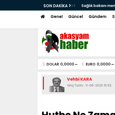
memişoğlu'na atama isyanı!
SON DAKİKA
Hacı bay
tekme!
Genel
Güncel
Gündem
S
DOLAR
0,0000
EURO
0,0000
Vehbi KARA
Giriş Tarihi : 11-06-2020 15:53