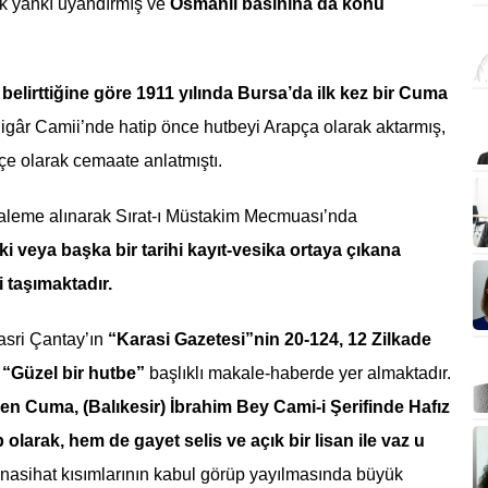
k yankı uyandırmış ve
Osmanlı basınına da konu
 belirttiğine göre 1911 yılında Bursa’da ilk kez bir Cuma
gâr Camii’nde hatip önce hutbeyi Arapça olarak aktarmış,
çe olarak cemaate anlatmıştı.
 kaleme alınarak Sırat-ı Müstakim Mecmuası’nda
i veya başka bir tarihi kayıt-vesika ortaya çıkana
i taşımaktadır.
asri Çantay’ın
“Karasi Gazetesi”nin 20-124, 12 Zilkade
a “Güzel bir hutbe”
başlıklı makale-haberde yer almaktadır.
en Cuma, (Balıkesir) İbrahim Bey Cami-i Şerifinde Hafız
olarak, hem de gayet selis ve açık bir lisan ile vaz u
 nasihat kısımlarının kabul görüp yayılmasında büyük