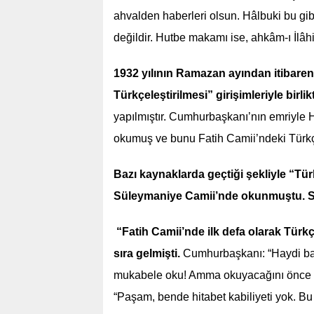
ahvalden haberleri olsun. Hâlbuki bu gibi
değildir. Hutbe makamı ise, ahkâm-ı İlâhiy
1932 yılının Ramazan ayından itibare
Türkçeleştirilmesi” girişimleriyle birli
yapılmıştır. Cumhurbaşkanı’nın emriyle 
okumuş ve bunu Fatih Camii’ndeki Türkç
Bazı kaynaklarda geçtiği şekliyle “T
Süleymaniye Camii’nde okunmuştu. Sad
“Fatih Camii’nde ilk defa olarak Tü
sıra gelmişti.
Cumhurbaşkanı: “Haydi ba
mukabele oku! Amma okuyacağını önce ter
“Paşam, bende hitabet kabiliyeti yok. Bu