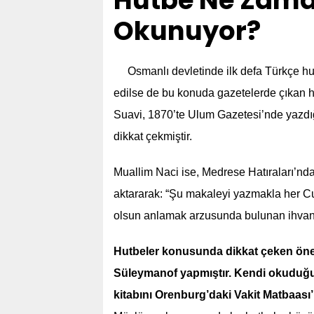
Hutbe Ne Zama
Okunuyor?
Osmanlı devletinde ilk defa Türkçe hu
edilse de bu konuda gazetelerde çıkan 
Suavi, 1870’te Ulum Gazetesi’nde yazdı
dikkat çekmiştir.
Muallim Naci ise, Medrese Hatıraları’nd
aktararak: “Şu makaleyi yazmakla her Cu
olsun anlamak arzusunda bulunan ihvan-ı
Hutbeler konusunda dikkat çeken önem
Süleymanof yapmıştır. Kendi okuduğu 
kitabını Orenburg’daki Vakit Matbaası’n