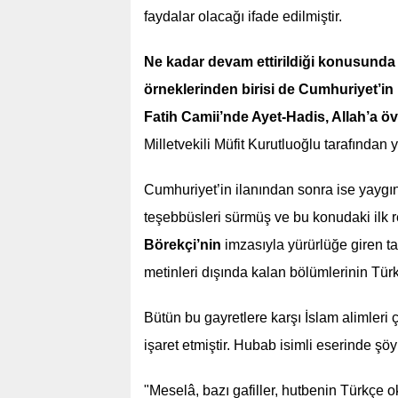
faydalar olacağı ifade edilmiştir.
Ne kadar devam ettirildiği konusunda 
örneklerinden birisi de Cumhuriyet’in
Fatih Camii’nde Ayet-Hadis, Allah’a ö
Milletvekili Müfit Kurutluoğlu tarafından y
Cumhuriyet’in ilanından sonra ise yaygı
teşebbüsleri sürmüş ve bu konudaki ilk r
Börekçi
’nin
imzasıyla yürürlüğe giren ta
metinleri dışında kalan bölümlerinin Tür
Bütün bu gayretlere karşı İslam alimleri
işaret etmiştir. Hubab isimli eserinde şöyl
"Meselâ, bazı gafiller, hutbenin Türkçe o