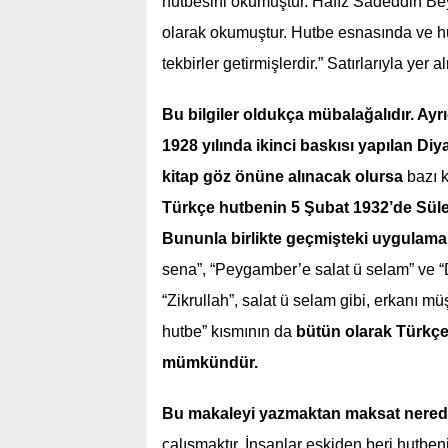
hutbesini okumuştur. Hafız Sadeddin Be
olarak okumuştur. Hutbe esnasında ve hut
tekbirler getirmişlerdir.” Satırlarıyla yer al
Bu bilgiler oldukça mübalağalıdır. Ay
1928 yılında ikinci baskısı yapılan Diya
kitap göz önüne alınacak olursa
bazı k
Türkçe hutbenin 5 Şubat 1932’de Süle
Bununla birlikte geçmişteki uygulama
sena”, “Peygamber’e salat ü selam” ve “Du
“Zikrullah”, salat ü selam gibi, erkanı mü
hutbe” kısmının da
bütün olarak Türkç
mümkündür.
Bu makaleyi yazmaktan maksat neredey
çalışmaktır. İnsanlar eskiden beri hutb