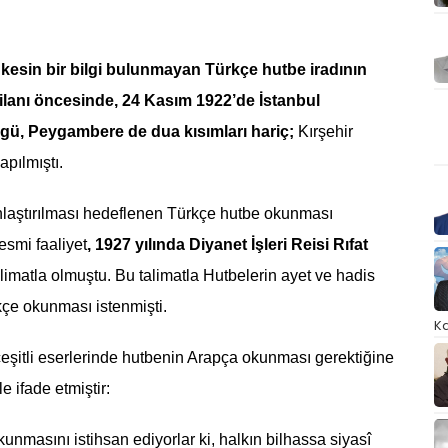
kesin bir bilgi bulunmayan Türkçe hutbe iradının
 ilanı öncesinde, 24 Kasım 1922’de İstanbul
vgü, Peygambere de dua kısımları hariç;
Kırşehir
apılmıştı.
nlaştırılması hedeflenen Türkçe hutbe okunması
esmi faaliyet
,
1927 yılında Diyanet İşleri Reisi Rıfat
limatla olmuştu. Bu talimatla Hutbelerin ayet ve hadis
kçe okunması istenmişti.
Ka
 çeşitli eserlerinde hutbenin Arapça okunması gerektiğine
e ifade etmiştir:
kunmasını istihsan ediyorlar ki, halkın bilhassa siyasî