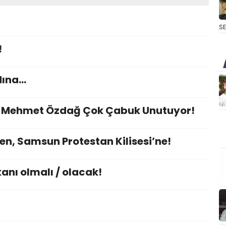
S
!
dına…
nı Mehmet Özdağ Çok Çabuk Unutuyor!
en, Samsun Protestan Kilisesi’ne!
nı olmalı / olacak!