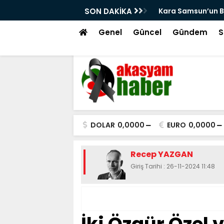
 Türkleri
SON DAKİKA
Kanallar Topra
Genel
Güncel
Gündem
S
DOLAR
0,0000
EURO
0,0000
Recep YAZGAN
Giriş Tarihi : 26-11-2024 11:48