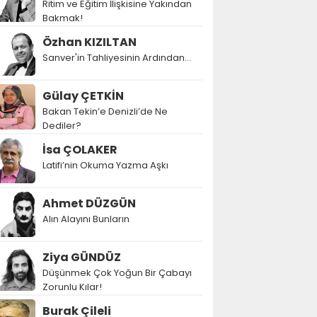
Ritim ve Eğitim İlişkisine Yakından
Bakmak!
Özhan KIZILTAN
Sanver'in Tahliyesinin Ardından…
Gülay ÇETKİN
Bakan Tekin’e Denizli’de Ne
Dediler?
İsa ÇOLAKER
Latifi’nin Okuma Yazma Aşkı
Ahmet DÜZGÜN
Alın Alayını Bunların
Ziya GÜNDÜZ
Düşünmek Çok Yoğun Bir Çabayı
Zorunlu Kılar!
Burak Çileli