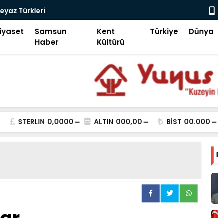
k ve Taşla Dolduruldu!
Motorcu
iyaset
Samsun
Kent
Türkiye
Dünya
Haber
Kültürü
STERLIN
0,0000
ALTIN
000,00
BİST
00.000