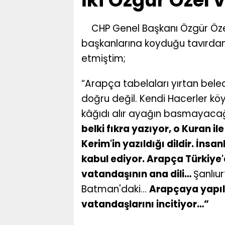
İki Özgür Özel 
CHP Genel Başkanı Özgür Özel
başkanlarına koyduğu tavırdan,
etmiştim;
“Arapça tabelaları yırtan bel
doğru değil. Kendi Hacerler kö
kâğıdı alır ayağın basmayaca
belki fıkra yazıyor, o Kuran i
Kerim'in yazıldığı dildir. İns
kabul ediyor. Arapça Türkiye
vatandaşının ana dili…
Şanlıur
Batman'daki...
Arapçaya yapıl
vatandaşlarını incitiyor…”