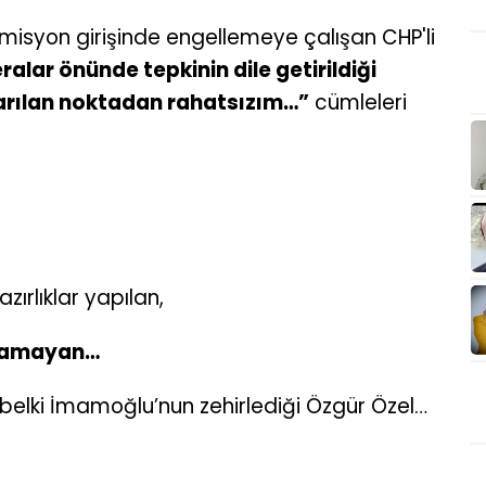
 komisyon girişinde engellemeye çalışan CHP'li
alar önünde tepkinin dile getirildiği
arılan noktadan rahatsızım…”
cümleleri
ırlıklar yapılan,
uramayan…
, belki İmamoğlu’nun zehirlediği Özgür Özel…