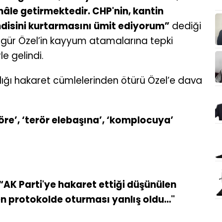
hâle getirmektedir. CHP'nin, kantin
ndisini kurtarmasını ümit ediyorum”
dediği
gür Özel’in kayyum atamalarına tepki
le gelindi.
ğı hakaret cümlelerinden ötürü Özel’e dava
öre’, ‘terör elebaşına’, ‘komplocuya’
“AK Parti'ye hakaret ettiği düşünülen
den protokolde oturması yanlış oldu…"