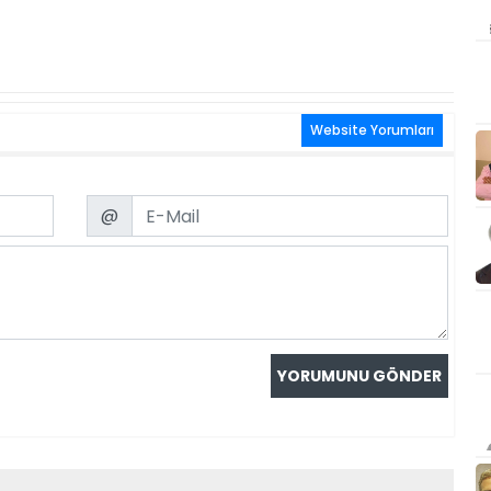
Website Yorumları
Email
@