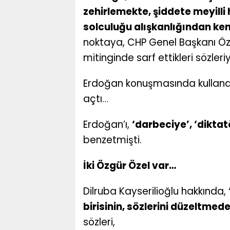
zehirlemekte, şiddete meyilli 
solculuğu alışkanlığından ke
noktaya, CHP Genel Başkanı Öz
mitinginde sarf ettikleri sözleriy
Erdoğan konuşmasında kullandı
açtı…
Erdoğan’ı,
‘darbeciye’, ‘diktat
benzetmişti.
İki Özgür Özel var…
Dilruba Kayserilioğlu hakkında,
birisinin, sözlerini düzeltme
sözleri,