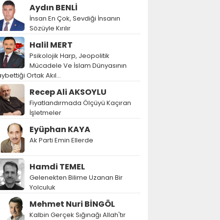
Aydın BENLİ
İnsan En Çok, Sevdiği İnsanın
Sözüyle Kırılır
Halil MERT
Psikolojik Harp, Jeopolitik
Mücadele Ve İslam Dünyasının
ybettiği Ortak Akıl…
Recep Ali AKSOYLU
Fiyatlandırmada Ölçüyü Kaçıran
İşletmeler
Eyüphan KAYA
Ak Parti Emin Ellerde
Hamdi TEMEL
Gelenekten Bilime Uzanan Bir
Yolculuk
Mehmet Nuri BİNGÖL
Kalbin Gerçek Sığınağı Allah'tır