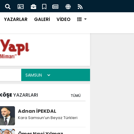
 Derviş
Re
YAZARLAR
GALERİ
VİDEO
KÖŞE
YAZARLARI
TÜMÜ
Adnan İPEKDAL
Kara Samsun’un Beyaz Türkleri
Ömer Naci Yılmaz