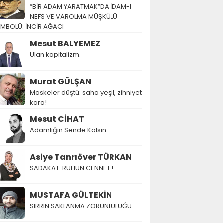
“BİR ADAM YARATMAK”DA İDAM-I
NEFS VE VAROLMA MÜŞKÜLÜ
EMBOLÜ: İNCİR AĞACI
Mesut BALYEMEZ
Ulan kapitalizm.
Murat GÜLŞAN
Maskeler düştü: saha yeşil, zihniyet
kara!
Mesut CİHAT
Adamlığın Sende Kalsın
Asiye Tanrıöver TÜRKAN
SADAKAT: RUHUN CENNETİ!
MUSTAFA GÜLTEKİN
SIRRIN SAKLANMA ZORUNLULUĞU