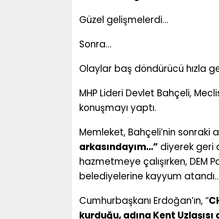
Güzel gelişmelerdi…
Sonra…
Olaylar baş döndürücü hızla gel
MHP Lideri Devlet Bahçeli, Mecli
konuşmayı yaptı.
Memleket, Bahçeli’nin sonraki 
arkasındayım…”
diyerek geri 
hazmetmeye çalışırken, DEM Part
belediyelerine kayyum atandı
Cumhurbaşkanı Erdoğan’ın, “
CH
kurduğu, adına Kent Uzlaşısı d