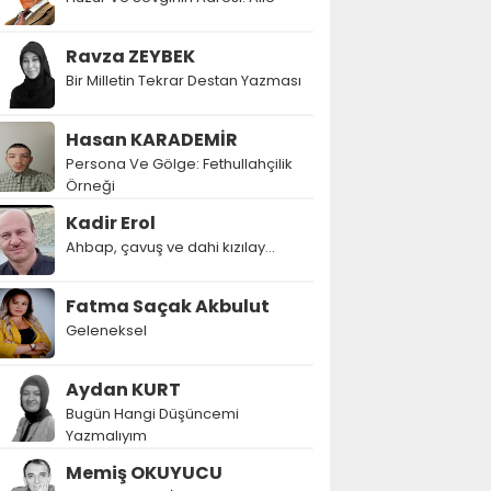
Ravza ZEYBEK
Bir Milletin Tekrar Destan Yazması
Hasan KARADEMİR
Persona Ve Gölge: Fethullahçilik
Örneği
Kadir Erol
Ahbap, çavuş ve dahi kızılay...
Fatma Saçak Akbulut
Geleneksel
Aydan KURT
Bugün Hangi Düşüncemi
Yazmalıyım
Memiş OKUYUCU