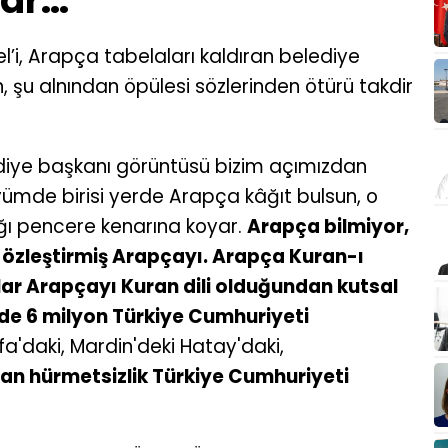
var…
’i, Arapça tabelaları kaldıran belediye
 şu alnından öpülesi sözlerinden ötürü takdir
ediye başkanı görüntüsü bizim açımızdan
yümde birisi yerde Arapça kâğıt bulsun, o
ğı pencere kenarına koyar.
Arapça bilmiyor,
le özleştirmiş Arapçayı. Arapça Kuran-ı
anlar Arapçayı Kuran dili olduğundan kutsal
'de 6 milyon Türkiye Cumhuriyeti
fa'daki, Mardin'deki Hatay'daki,
an hürmetsizlik Türkiye Cumhuriyeti