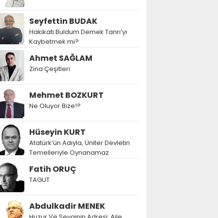
Seyfettin BUDAK
Hakikati Buldum Demek Tanrı’yı
Kaybetmek mi?
Ahmet SAĞLAM
Zina Çeşitleri
Mehmet BOZKURT
Ne Oluyor Bize!?
Hüseyin KURT
Atatürk’ün Adıyla, Üniter Devletin
Temelleriyle Oynanamaz
Fatih ORUÇ
TAGUT
Abdulkadir MENEK
Huzur Ve Sevginin Adresi: Aile