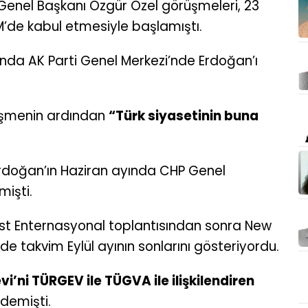
enel Başkanı Özgür Özel görüşmeleri, 23
M’de kabul etmesiyle başlamıştı.
nda AK Parti Genel Merkezi’nde Erdoğan’ı
şmenin ardından
“Türk siyasetinin buna
doğan’ın Haziran ayında CHP Genel
mişti.
list Enternasyonal toplantısından sonra New
nde takvim Eylül ayının sonlarını gösteriyordu.
vi’ni TÜRGEV ile TÜGVA ile ilişkilendiren
demişti.