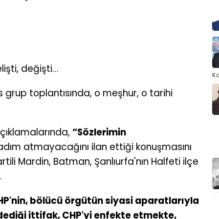
işti, değişti…
Ka
s grup toplantısında, o meşhur, o tarihi
açıklamalarında,
“Sözlerimin
adım atmayacağını ilan ettiği konuşmasını
ili Mardin, Batman, Şanlıurfa'nın Halfeti ilçe
…
P'nin, bölücü örgütün siyasi aparatlarıyla
ediği ittifak, CHP'yi enfekte etmekte,