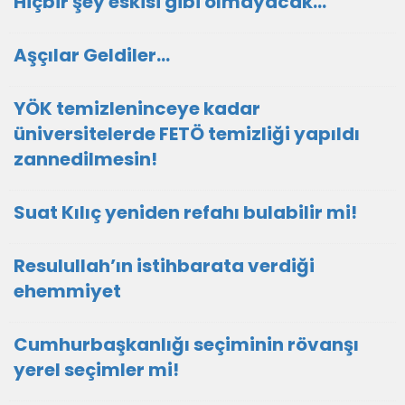
Hiçbir şey eskisi gibi olmayacak…
Aşçılar Geldiler…
YÖK temizleninceye kadar
üniversitelerde FETÖ temizliği yapıldı
zannedilmesin!
Suat Kılıç yeniden refahı bulabilir mi!
Resulullah’ın istihbarata verdiği
ehemmiyet
Cumhurbaşkanlığı seçiminin rövanşı
yerel seçimler mi!