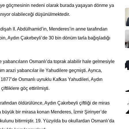
e’ye göçmesinin nedeni olarak burada yaşayan dönme ya
nıyor olabileceği düşünülmektedir.
adişah II. Abdülhamid’in, Menderes’in anne tarafından
bin, Aydın Çakırbeyli’de 30 bin dönüm tarla bağışladığı
 yabancıların Osmanlı’da toprak alabilir hale gelmesiyle
m arazi yabancılar ile Yahudilere geçmişti. Ayrıca,
yla 1877’de Osmanlı uyruklu Kafkas Yahudileri, Aydın
ftliklere göç ettirilmişti.
rafından öldürülünce, Aydın Çakırbeyli çiftliği de miras
a büyük bir mirasa konan Menderes, İzmir Şirinyer’de
lunu bitirmiştir. 19. Yüzyılda bu okullardan Osmanlı’da