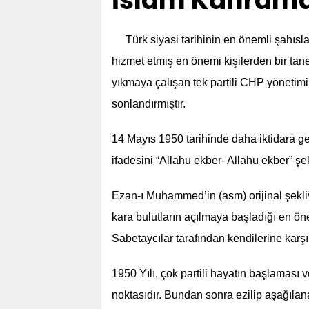
İslam Kahrama
Türk siyasi tarihinin en önemli şahısl
hizmet etmiş en önemi kişilerden bir tane
yıkmaya çalışan tek partili CHP yönetimin
sonlandırmıştır.
14 Mayıs 1950 tarihinde daha iktidara ge
ifadesini “Allahu ekber- Allahu ekber” şe
Ezan-ı Muhammed’in (asm) orijinal şekl
kara bulutların açılmaya başladığı en önem
Sabetaycılar tarafından kendilerine karşı
1950 Yılı, çok partili hayatın başlaması 
noktasıdır. Bundan sonra ezilip aşağılana