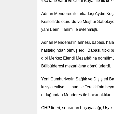
430 tane vardı ve Celal Bayar ile ilk kez
Adnan Menderes ile arkadaşı Aydın Koça
Kestelli’de otururdu ve Meşhur Sabetaycı
yani Berin Hanım ile evlenmişti.
Adnan Menderes’in annesi, babası, halası
hastalığından ölmüşlerdi. Babası, tıpkı b
gibi Merkez Efendi Mezarlığına gömülmüş
Bülbülderesi mezarlığına gömülürlerdi.
Yeni Cumhuriyetin Sağlık ve Dışişleri B
kızıyla evliydi. İttihad ile Terakki’nin b
olduğundan Menderes ile bacanaktılar.
CHP lideri, sonradan boşayacağı, Uşakiz