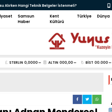
akinesi Servisine Nasıl Ulaşırım?
Endüstriyel
iyaset
Samsun
Kent
Türkiye
Dünya
Haber
Kültürü
STERLIN
0,0000
ALTIN
000,00
BİST
00.000