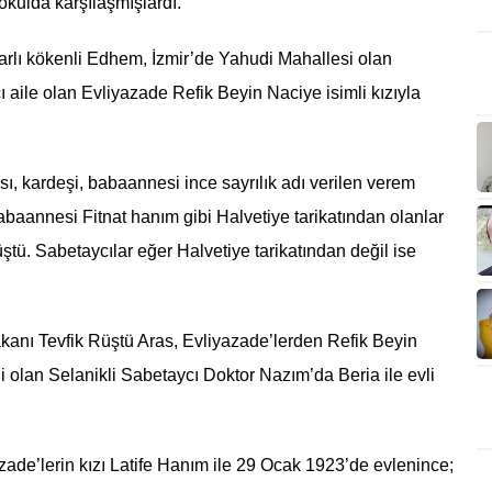
 okulda karşılaşmışlardı.
rlı kökenli Edhem, İzmir’de Yahudi Mahallesi olan
 aile olan Evliyazade Refik Beyin Naciye isimli kızıyla
, kardeşi, babaannesi ince sayrılık adı verilen verem
abaannesi Fitnat hanım gibi Halvetiye tarikatından olanlar
tü. Sabetaycılar eğer Halvetiye tarikatından değil ise
akanı Tevfik Rüştü Aras, Evliyazade’lerden Refik Beyin
eyni olan Selanikli Sabetaycı Doktor Nazım’da Beria ile evli
ade’lerin kızı Latife Hanım ile 29 Ocak 1923’de evlenince;