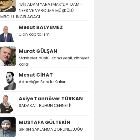
“BİR ADAM YARATMAK”DA İDAM-I
NEFS VE VAROLMA MÜŞKÜLÜ
EMBOLÜ: İNCİR AĞACI
Mesut BALYEMEZ
Ulan kapitalizm.
Murat GÜLŞAN
Maskeler düştü: saha yeşil, zihniyet
kara!
Mesut CİHAT
Adamlığın Sende Kalsın
Asiye Tanrıöver TÜRKAN
SADAKAT: RUHUN CENNETİ!
MUSTAFA GÜLTEKİN
SIRRIN SAKLANMA ZORUNLULUĞU