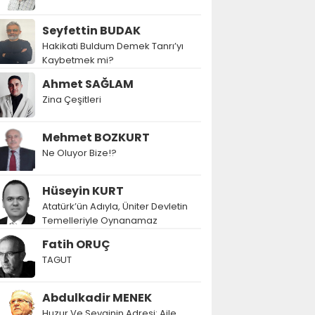
Seyfettin BUDAK
Hakikati Buldum Demek Tanrı’yı
Kaybetmek mi?
Ahmet SAĞLAM
Zina Çeşitleri
Mehmet BOZKURT
Ne Oluyor Bize!?
Hüseyin KURT
Atatürk’ün Adıyla, Üniter Devletin
Temelleriyle Oynanamaz
Fatih ORUÇ
TAGUT
Abdulkadir MENEK
Huzur Ve Sevginin Adresi: Aile