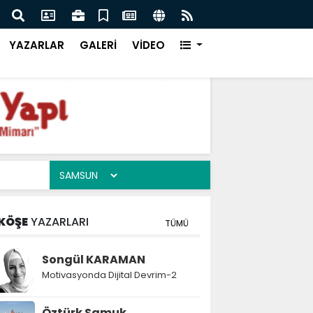
 Çay Kazanı Nedir ve Nasıl Seçilir?
Otom
Çözü
YAZARLAR
GALERİ
VİDEO
KÖŞE
YAZARLARI
TÜMÜ
Songül KARAMAN
Motivasyonda Dijital Devrim-2
Öztürk Samuk