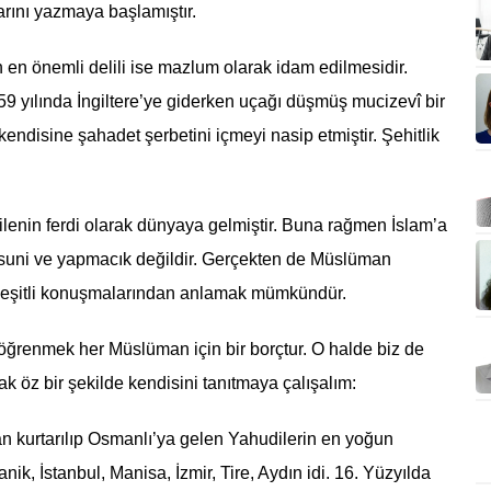
arını yazmaya başlamıştır.
n önemli delili ise mazlum olarak idam edilmesidir.
59 yılında İngiltere’ye giderken uçağı düşmüş mucizevî bir
kendisine şahadet şerbetini içmeyi nasip etmiştir. Şehitlik
ailenin ferdi olarak dünyaya gelmiştir. Buna rağmen İslam’a
ibi suni ve yapmacık değildir. Gerçekten de Müslüman
 çeşitli konuşmalarından anlamak mümkündür.
 öğrenmek her Müslüman için bir borçtur. O halde biz de
ak öz bir şekilde kendisini tanıtmaya çalışalım:
 kurtarılıp Osmanlı’ya gelen Yahudilerin en yoğun
ik, İstanbul, Manisa, İzmir, Tire, Aydın idi. 16. Yüzyılda