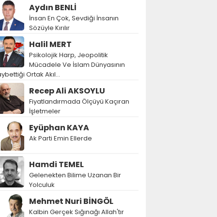
Aydın BENLİ
İnsan En Çok, Sevdiği İnsanın
Sözüyle Kırılır
Halil MERT
Psikolojik Harp, Jeopolitik
Mücadele Ve İslam Dünyasının
ybettiği Ortak Akıl…
Recep Ali AKSOYLU
Fiyatlandırmada Ölçüyü Kaçıran
İşletmeler
Eyüphan KAYA
Ak Parti Emin Ellerde
Hamdi TEMEL
Gelenekten Bilime Uzanan Bir
Yolculuk
Mehmet Nuri BİNGÖL
Kalbin Gerçek Sığınağı Allah'tır