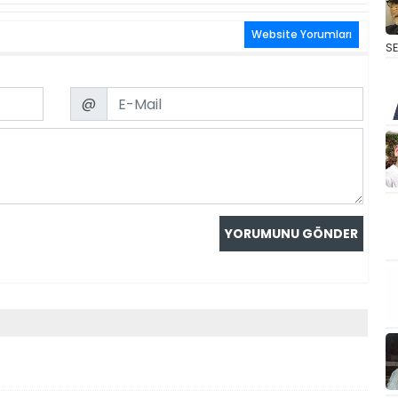
Website Yorumları
S
Email
@