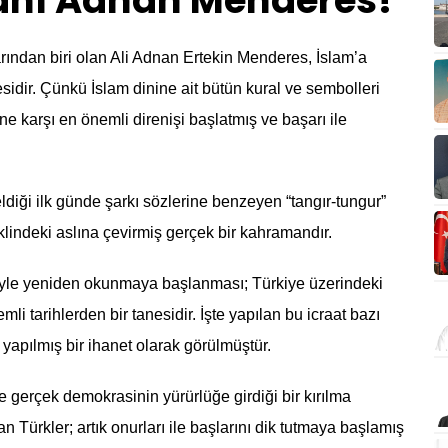
nı Adnan Menderes!
arından biri olan Ali Adnan Ertekin Menderes, İslam’a
sidir. Çünkü İslam dinine ait bütün kural ve sembolleri
e karşı en önemli direnişi başlatmış ve başarı ile
ldiği ilk günde şarkı sözlerine benzeyen “tangır-tungur”
klindeki aslına çevirmiş gerçek bir kahramandır.
iyle yeniden okunmaya başlanması; Türkiye üzerindeki
li tarihlerden bir tanesidir. İşte yapılan bu icraat bazı
 yapılmış bir ihanet olarak görülmüştür.
ve gerçek demokrasinin yürürlüğe girdiği bir kırılma
n Türkler; artık onurları ile başlarını dik tutmaya başlamış