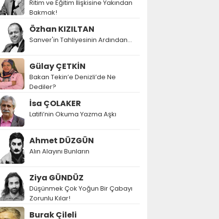
Ritim ve Eğitim İlişkisine Yakından
Bakmak!
Özhan KIZILTAN
Sanver'in Tahliyesinin Ardından…
Gülay ÇETKİN
Bakan Tekin’e Denizli’de Ne
Dediler?
İsa ÇOLAKER
Latifi’nin Okuma Yazma Aşkı
Ahmet DÜZGÜN
Alın Alayını Bunların
Ziya GÜNDÜZ
Düşünmek Çok Yoğun Bir Çabayı
Zorunlu Kılar!
Burak Çileli