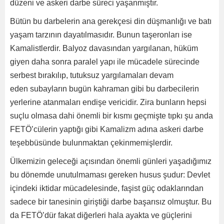
düzeni ve askeri darbe süreci yaşanmıştır.
Bütün bu darbelerin ana gerekçesi din düşmanlığı ve batı
yaşam tarzının dayatılmasıdır. Bunun taşeronları ise
Kamalistlerdir. Balyoz davasından yargılanan, hüküm
giyen daha sonra paralel yapı ile mücadele sürecinde
serbest bırakılıp, tutuksuz yargılamaları devam
eden subayların bugün kahraman gibi bu darbecilerin
yerlerine atanmaları endişe vericidir. Zira bunların hepsi
suçlu olmasa dahi önemli bir kısmı geçmişte tıpkı şu anda
FETÖ’cülerin yaptığı gibi Kamalizm adına askeri darbe
teşebbüsünde bulunmaktan çekinmemişlerdir.
Ülkemizin geleceği açısından önemli günleri yaşadığımız
bu dönemde unutulmaması gereken husus şudur: Devlet
içindeki iktidar mücadelesinde, faşist güç odaklarından
sadece bir tanesinin giriştiği darbe başarısız olmuştur. Bu
da FETÖ’dür fakat diğerleri hala ayakta ve güçlerini