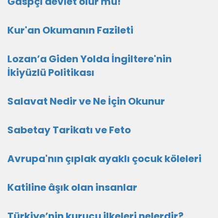
Gaspçı devlet olur mu!
Kur'an Okumanın Fazileti
Lozan’a Giden Yolda İngiltere'nin
İkiyüzlü Politikası
Salavat Nedir ve Ne İçin Okunur
Sabetay Tarikatı ve Feto
Avrupa'nın çıplak ayaklı çocuk köleleri
Katiline âşık olan insanlar
Türkiye’nin kurucu ilkeleri nelerdir?