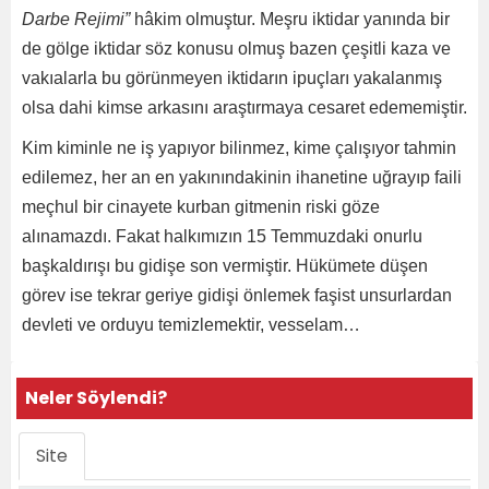
Darbe Rejimi”
hâkim olmuştur. Meşru iktidar yanında bir
de gölge iktidar söz konusu olmuş bazen çeşitli kaza ve
vakıalarla bu görünmeyen iktidarın ipuçları yakalanmış
olsa dahi kimse arkasını araştırmaya cesaret edememiştir.
Kim kiminle ne iş yapıyor bilinmez, kime çalışıyor tahmin
edilemez, her an en yakınındakinin ihanetine uğrayıp faili
meçhul bir cinayete kurban gitmenin riski göze
alınamazdı. Fakat halkımızın 15 Temmuzdaki onurlu
başkaldırışı bu gidişe son vermiştir. Hükümete düşen
görev ise tekrar geriye gidişi önlemek faşist unsurlardan
devleti ve orduyu temizlemektir, vesselam…
Neler Söylendi?
Site