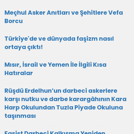
Meçhul Asker Anıtları ve Şehitlere Vefa
Borcu
Türkiye'de ve dünyada faşizm nasıl
ortaya çıktı!
Mısır, İsrail ve Yemen İle İlgili Kısa
Hatıralar
Rüşdü Erdelhun’un darbeci askerlere
karşı nutku ve darbe karargâhının Kara
Harp Okulundan Tuzla Piyade Okuluna
taşınması
Faşist Darbeci Kalkışma Yeniden