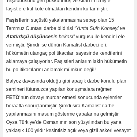
Teşebbüsünü geri püskürtmüş ve Allah’ın izniyle
faşistlere kul köle olmaktan kendini kurtarmıştır.
Faşist
lerin suçüstü yakalanmasına sebep olan 15
Temmuz Cuntası darbe bildirisi
“Yurtta Sulh Konseyi ve
Atatürkçü düşünce
nin bekası”
vurgusu ile kendini ele
vermiştir. Şimdi ise dünün Kamalist darbecileri,
hükümetin utangaç politikacıları sayesinde kendilerini
aklamaya çalışıyorlar. Faşistleri anlarım lakin hükümetin
bu politikacılarını anlamak mümkün değil!
Balyoz davasında olduğu gibi apaçık darbe konulu plan
semineri fütursuzca yapılan konuşmalara rağmen
FETÖ
’nün davayı murdar etmesi sonucunda eylemler
beraatla sonuçlanmıştır. Şimdi sıra Kamalist darbe
yapılanmasını masum gösterme çabalarına gelmiştir.
Oysa Türkiye’de Osmanlının son yüzyılından bu yana
yaklaşık 100 yıldır kesintisiz açık veya gizli askeri vesayet