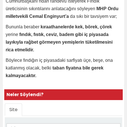
Cumhurbaşkanı’ndan randevu isteyerek Fındık
üreticisinin sıkıntılarını anlatacağını söyleyen
MHP Ordu
milletvekili Cemal Enginyurt’a
da sıkı bir tavsiyem var;
Bununla beraber
kıraathanelerde kek, börek, çörek
yerine
fındık, fıstık, ceviz, badem gibi iç piyasada
layıkıyla rağbet görmeyen yemişlerin tüketilmesini
rica etmelidir.
Böylece fındığın iç piyasadaki sarfiyatı üçe, beşe, ona
katlanmış olacak, belki
taban fiyatına bile gerek
kalmayacaktır.
Neler Söylendi?
Site