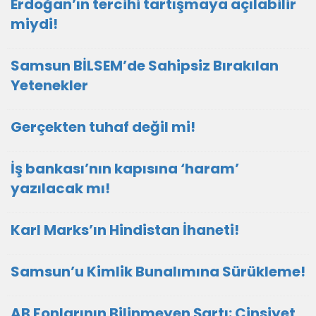
Erdoğan’ın tercihi tartışmaya açılabilir
miydi!
Samsun BİLSEM’de Sahipsiz Bırakılan
Yetenekler
Gerçekten tuhaf değil mi!
İş bankası’nın kapısına ‘haram’
yazılacak mı!
Karl Marks’ın Hindistan İhaneti!
Samsun’u Kimlik Bunalımına Sürükleme!
AB Fonlarının Bilinmeyen Şartı: Cinsiyet