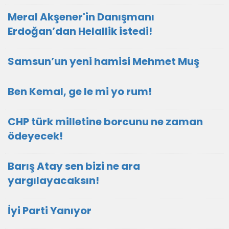
Meral Akşener'in Danışmanı
Erdoğan’dan Helallik istedi!
Samsun’un yeni hamisi Mehmet Muş
Ben Kemal, ge le mi yo rum!
CHP türk milletine borcunu ne zaman
ödeyecek!
Barış Atay sen bizi ne ara
yargılayacaksın!
İyi Parti Yanıyor