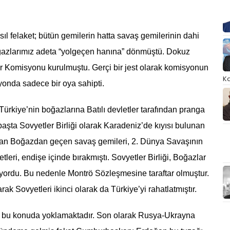
l felaket; bütün gemilerin hatta savaş gemilerinin dahi
oğazlarımız adeta “yolgeçen hanına” dönmüştü. Dokuz
ar Komisyonu kurulmuştu. Gerçi bir jest olarak komisyonun
Ka
yonda sadece bir oya sahipti.
Türkiye’nin boğazlarına Batılı devletler tarafından pranga
şta Sovyetler Birliği olarak Karadeniz’de kıyısı bulunan
madan Boğazdan geçen savaş gemileri, 2. Dünya Savaşının
eri, endişe içinde bırakmıştı. Sovyetler Birliği, Boğazlar
yordu. Bu nedenle Montrö Sözleşmesine taraftar olmuştur.
ak Sovyetleri ikinci olarak da Türkiye’yi rahatlatmıştır.
yi bu konuda yoklamaktadır. Son olarak Rusya-Ukrayna