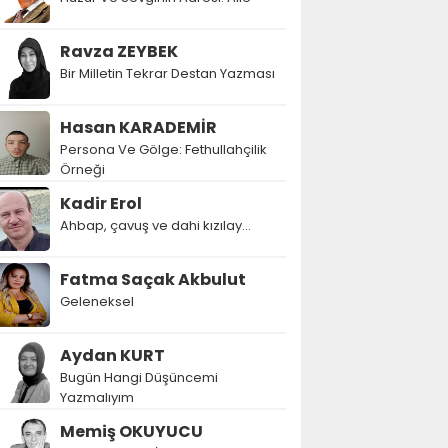
Ravza ZEYBEK
Bir Milletin Tekrar Destan Yazması
Hasan KARADEMİR
Persona Ve Gölge: Fethullahçilik
Örneği
Kadir Erol
Ahbap, çavuş ve dahi kızılay...
Fatma Saçak Akbulut
Geleneksel
Aydan KURT
Bugün Hangi Düşüncemi
Yazmalıyım
Memiş OKUYUCU