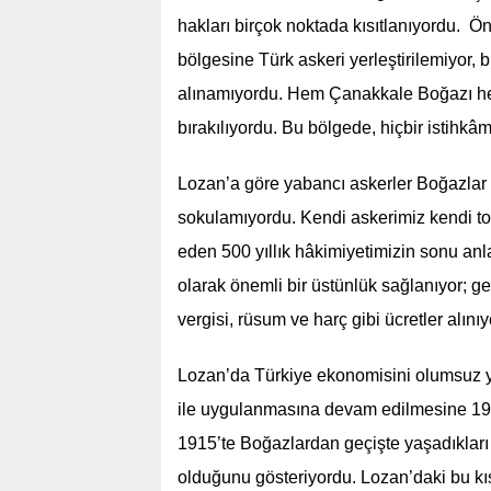
hakları birçok noktada kısıtlanıyordu. Ö
bölgesine Türk askeri yerleştirilemiyor, 
alınamıyordu. Hem Çanakkale Boğazı he
bırakılıyordu. Bu bölgede, hiçbir istihkâm
Lozan’a göre yabancı askerler Boğazlar b
sokulamıyordu. Kendi askerimiz kendi 
eden 500 yıllık hâkimiyetimizin sonu an
olarak önemli bir üstünlük sağlanıyor; 
vergisi, rüsum ve harç gibi ücretler alını
Lozan’da Türkiye ekonomisini olumsuz yön
ile uygulanmasına devam edilmesine 1929’
1915’te Boğazlardan geçişte yaşadıkları 
olduğunu gösteriyordu. Lozan’daki bu kısı