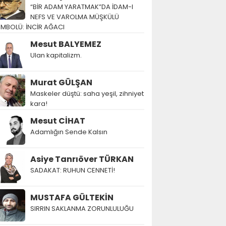
“BİR ADAM YARATMAK”DA İDAM-I
NEFS VE VAROLMA MÜŞKÜLÜ
EMBOLÜ: İNCİR AĞACI
Mesut BALYEMEZ
Ulan kapitalizm.
Murat GÜLŞAN
Maskeler düştü: saha yeşil, zihniyet
kara!
Mesut CİHAT
Adamlığın Sende Kalsın
Asiye Tanrıöver TÜRKAN
SADAKAT: RUHUN CENNETİ!
MUSTAFA GÜLTEKİN
SIRRIN SAKLANMA ZORUNLULUĞU