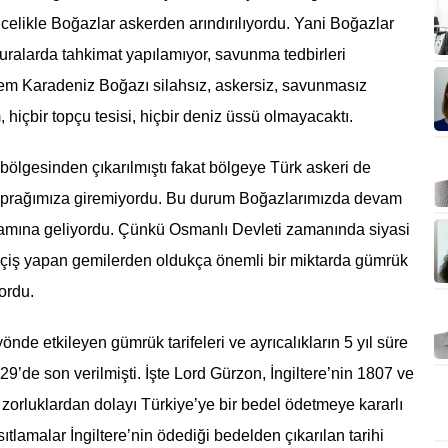
ncelikle Boğazlar askerden arındırılıyordu. Yani Boğazlar
buralarda tahkimat yapılamıyor, savunma tedbirleri
m Karadeniz Boğazı silahsız, askersiz, savunmasız
, hiçbir topçu tesisi, hiçbir deniz üssü olmayacaktı.
ölgesinden çıkarılmıştı fakat bölgeye Türk askeri de
toprağımıza giremiyordu. Bu durum Boğazlarımızda devam
lamına geliyordu. Çünkü Osmanlı Devleti zamanında siyasi
geçiş yapan gemilerden oldukça önemli bir miktarda gümrük
yordu.
de etkileyen gümrük tarifeleri ve ayrıcalıkların 5 yıl süre
de son verilmişti. İşte Lord Gürzon, İngiltere’nin 1807 ve
zorluklardan dolayı Türkiye’ye bir bedel ödetmeye kararlı
tlamalar İngiltere’nin ödediği bedelden çıkarılan tarihi