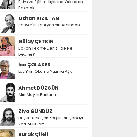
Ritim ve Eğitim İlişkisine Yakından
Bakmak!
Özhan KIZILTAN
Sanver'in Tahliyesinin Ardından…
Gülay ÇETKİN
Bakan Tekin’e Denizli’de Ne
Dediler?
İsa ÇOLAKER
Latifi’nin Okuma Yazma Aşkı
Ahmet DÜZGÜN
Alın Alayını Bunların
Ziya GÜNDÜZ
Düşünmek Çok Yoğun Bir Çabayı
Zorunlu Kılar!
Burak Çileli