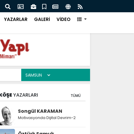
f Kampüsü Takımları Şanlıurfa Finalinde Yarışacak
Bütü
YAZARLAR
GALERİ
VİDEO
KÖŞE
YAZARLARI
TÜMÜ
Songül KARAMAN
Motivasyonda Dijital Devrim-2
Öztürk Samuk