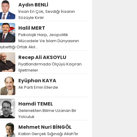
Aydın BENLİ
İnsan En Çok, Sevdiği İnsanın
Sözüyle Kırılır
Halil MERT
Psikolojik Harp, Jeopolitik
Mücadele Ve İslam Dünyasının
ybettiği Ortak Akıl…
Recep Ali AKSOYLU
Fiyatlandırmada Ölçüyü Kaçıran
İşletmeler
Eyüphan KAYA
Ak Parti Emin Ellerde
Hamdi TEMEL
Gelenekten Bilime Uzanan Bir
Yolculuk
Mehmet Nuri BİNGÖL
Kalbin Gerçek Sığınağı Allah'tır