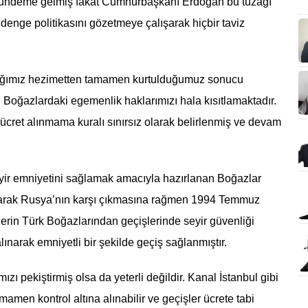
 gündeme gelmiş fakat Cumhurbaşkanı Erdoğan bu tuzağı
enge politikasını gözetmeye çalışarak hiçbir taviz
ığımız hezimetten tamamen kurtulduğumuz sonucu
 Boğazlardaki egemenlik haklarımızı hala kısıtlamaktadır.
cret alınmama kuralı sınırsız olarak belirlenmiş ve devam
yir emniyetini sağlamak amacıyla hazırlanan Boğazlar
arak Rusya’nın karşı çıkmasına rağmen 1994 Temmuz
lerin Türk Boğazlarından geçişlerinde seyir güvenliği
narak emniyetli bir şekilde geçiş sağlanmıştır.
zı pekiştirmiş olsa da yeterli değildir. Kanal İstanbul gibi
mamen kontrol altına alınabilir ve geçişler ücrete tabi