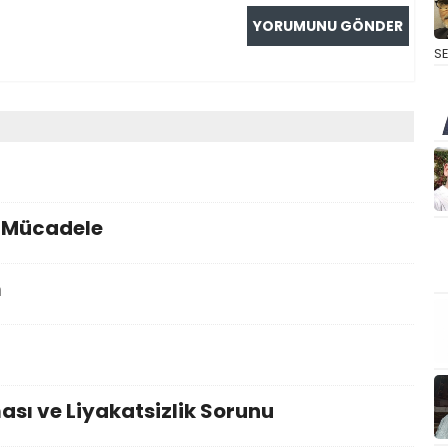
S
i Mücadele
m
sı ve Liyakatsizlik Sorunu