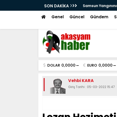
arını Kutsal Emanetler Sardı
SON DAKİKA
Motivasyonda Dij
Genel
Güncel
Gündem
S
DOLAR
0,0000
EURO
0,0000
Vehbi KARA
Giriş Tarihi : 05-03-2022 15:47