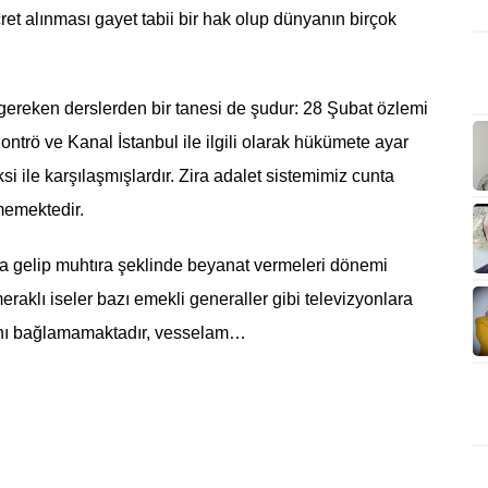
ret alınması gayet tabii bir hak olup dünyanın birçok
ereken derslerden bir tanesi de şudur: 28 Şubat özlemi
ntrö ve Kanal İstanbul ile ilgili olarak hükümete ayar
si ile karşılaşmışlardır. Zira adalet sistemimiz cunta
memektedir.
ya gelip muhtıra şeklinde beyanat vermeleri dönemi
raklı iseler bazı emekli generaller gibi televizyonlara
arını bağlamamaktadır, vesselam…