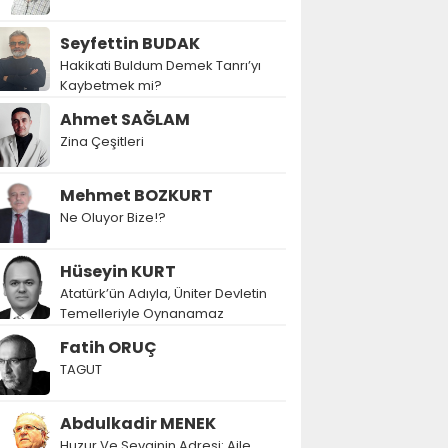
Seyfettin BUDAK
Hakikati Buldum Demek Tanrı’yı
Kaybetmek mi?
Ahmet SAĞLAM
Zina Çeşitleri
Mehmet BOZKURT
Ne Oluyor Bize!?
Hüseyin KURT
Atatürk’ün Adıyla, Üniter Devletin
Temelleriyle Oynanamaz
Fatih ORUÇ
TAGUT
Abdulkadir MENEK
Huzur Ve Sevginin Adresi: Aile