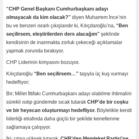
“CHP Genel Başkanı Cumhurbaşkanı adayı
olmayacak da kim olacak?”
diyen Muharrem İnce’nin
bu ve benzeri ısrarlı çıkışlarıdır ki, Kılıçdaroğlu’na,
“Ben
seçilirsem, eleştirilerden ders alacağım”
şeklinde
kendisinin de inanmakta zorluk çekeceği açıklamalar
yapmak zorunda bırakıyor.
CHP Liderinin kimyasını bozuyor.
Kılıçdaroğlu
“Ben seçilirsem…”
taşıyla üç kuş vurmayı
hedefliyor;
Bir; Millet İttifakı Cumhurbaşkanı adayı olabilme ihtimalini
sürekli ısıtıp gündemde sıcak tutarak
CHP’de bir coşku
ve bir heyecan oluşturmayı hedefliyor.
Böylelikle kendi
liderliği etrafında daha güçlü bir şekilde kenetlenme
sağlamaya çalışıyor.
İki; çıtayı yüksek tutarak,
CHP’den Memleket Partisi’ne