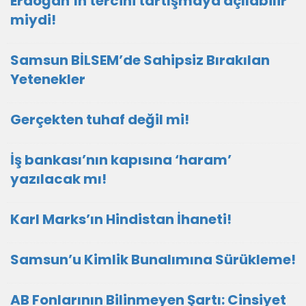
Erdoğan’ın tercihi tartışmaya açılabilir
miydi!
Samsun BİLSEM’de Sahipsiz Bırakılan
Yetenekler
Gerçekten tuhaf değil mi!
İş bankası’nın kapısına ‘haram’
yazılacak mı!
Karl Marks’ın Hindistan İhaneti!
Samsun’u Kimlik Bunalımına Sürükleme!
AB Fonlarının Bilinmeyen Şartı: Cinsiyet