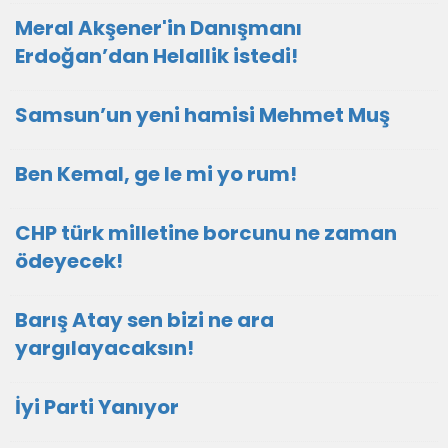
Meral Akşener'in Danışmanı
Erdoğan’dan Helallik istedi!
Samsun’un yeni hamisi Mehmet Muş
Ben Kemal, ge le mi yo rum!
CHP türk milletine borcunu ne zaman
ödeyecek!
Barış Atay sen bizi ne ara
yargılayacaksın!
İyi Parti Yanıyor