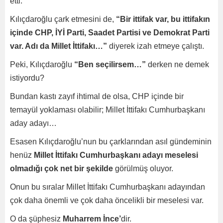
etti.
Kılıçdaroğlu çark etmesini de,
“Bir ittifak var, bu ittifakın
içinde CHP, İYİ Parti, Saadet Partisi ve Demokrat Parti
var. Adı da Millet İttifakı…”
diyerek izah etmeye çalıştı.
Peki, Kılıçdaroğlu
“Ben seçilirsem…”
derken ne demek
istiyordu?
Bundan kastı zayıf ihtimal de olsa, CHP içinde bir
temayül yoklaması olabilir; Millet İttifakı Cumhurbaşkanı
aday adayı…
Esasen Kılıçdaroğlu’nun bu çarklarından asıl gündeminin
henüz
Millet İttifakı Cumhurbaşkanı adayı meselesi
olmadığı çok net bir şekilde
görülmüş oluyor.
Onun bu sıralar Millet İttifakı Cumhurbaşkanı adayından
çok daha önemli ve çok daha öncelikli bir meselesi var.
O da şüphesiz
Muharrem İnce’
dir.