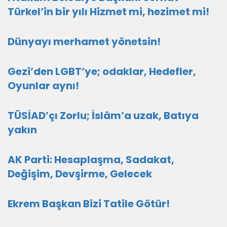
Türkel’in bir yılı Hizmet mi, hezimet mi!
Dünyayı merhamet yönetsin!
Gezi’den LGBT’ye; odaklar, Hedefler,
Oyunlar aynı!
TÜSİAD’çı Zorlu; İslâm’a uzak, Batıya
yakın
AK Parti: Hesaplaşma, Sadakat,
Değişim, Devşirme, Gelecek
Ekrem Başkan Bizi Tatile Götür!