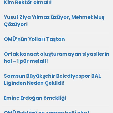
Kim Rektör olmalı!
Yusuf Ziya Yılmaz üzüyor, Mehmet Muş
Çözüyor!
OMÜ’nün Yolları Taştan
Ortak kanaat oluşturamayan siyasilerin
hal - i pür melali!
Samsun Büyükşehir Belediyespor BAL
Liginden Neden Çekildi!
Emine Erdoğan örnekliği
OMÜ Rektörü ne zaman belli olur!