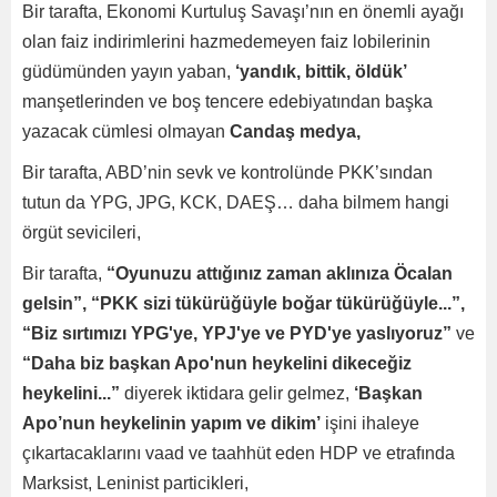
Bir tarafta, Ekonomi Kurtuluş Savaşı’nın en önemli ayağı
olan faiz indirimlerini hazmedemeyen faiz lobilerinin
güdümünden yayın yaban,
‘yandık, bittik, öldük’
manşetlerinden ve boş tencere edebiyatından başka
yazacak cümlesi olmayan
Candaş medya,
Bir tarafta, ABD’nin sevk ve kontrolünde PKK’sından
tutun da YPG, JPG, KCK, DAEŞ… daha bilmem hangi
örgüt sevicileri,
Bir tarafta,
“Oyunuzu attığınız zaman aklınıza Öcalan
gelsin”,
“PKK sizi tükürüğüyle boğar tükürüğüyle...”,
“Biz sırtımızı YPG'ye, YPJ'ye ve PYD'ye yaslıyoruz”
ve
“Daha biz başkan Apo'nun heykelini dikeceğiz
heykelini...”
diyerek iktidara gelir gelmez,
‘Başkan
Apo’nun heykelinin yapım ve dikim’
işini ihaleye
çıkartacaklarını vaad ve taahhüt eden HDP ve etrafında
Marksist, Leninist particikleri,