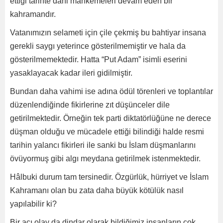
ettiği tarihte dahi mahkemeleri devam eden bir
kahramandır.
Vatanımızın selameti için çile çekmiş bu bahtiyar insana
gerekli saygı yeterince gösterilmemiştir ve hala da
gösterilmemektedir. Hatta “Put Adam” isimli eserini
yasaklayacak kadar ileri gidilmiştir.
Bundan daha vahimi ise adına ödül törenleri ve toplantılar
düzenlendiğinde fikirlerine zıt düşünceler dile
getirilmektedir. Örneğin tek parti diktatörlüğüne ne derece
düşman olduğu ve mücadele ettiği bilindiği halde resmi
tarihin yalancı fikirleri ile sanki bu İslam düşmanlarını
övüyormuş gibi algı meydana getirilmek istenmektedir.
Hâlbuki durum tam tersinedir. Özgürlük, hürriyet ve İslam
Kahramanı olan bu zata daha büyük kötülük nasıl
yapılabilir ki?
Bir acı olay da dindar olarak bildiğimiz insanların çok