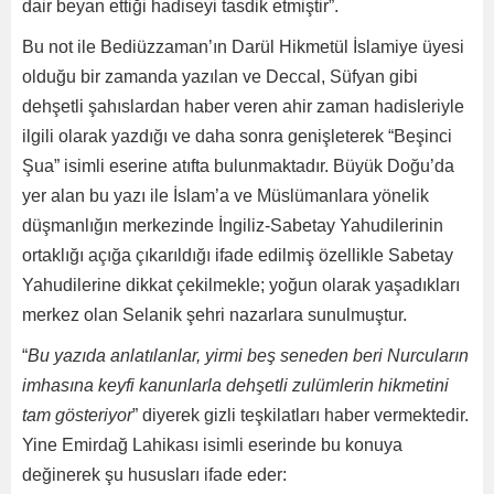
dair beyan ettiği hadiseyi tasdik etmiştir”.
Bu not ile Bediüzzaman’ın Darül Hikmetül İslamiye üyesi
olduğu bir zamanda yazılan ve Deccal, Süfyan gibi
dehşetli şahıslardan haber veren ahir zaman hadisleriyle
ilgili olarak yazdığı ve daha sonra genişleterek “Beşinci
Şua” isimli eserine atıfta bulunmaktadır. Büyük Doğu’da
yer alan bu yazı ile İslam’a ve Müslümanlara yönelik
düşmanlığın merkezinde İngiliz-Sabetay Yahudilerinin
ortaklığı açığa çıkarıldığı ifade edilmiş özellikle Sabetay
Yahudilerine dikkat çekilmekle; yoğun olarak yaşadıkları
merkez olan Selanik şehri nazarlara sunulmuştur.
“
Bu yazıda anlatılanlar, yirmi beş seneden beri Nurcuların
imhasına keyfi kanunlarla dehşetli zulümlerin hikmetini
tam gösteriyor
” diyerek gizli teşkilatları haber vermektedir.
Yine Emirdağ Lahikası isimli eserinde bu konuya
değinerek şu hususları ifade eder: