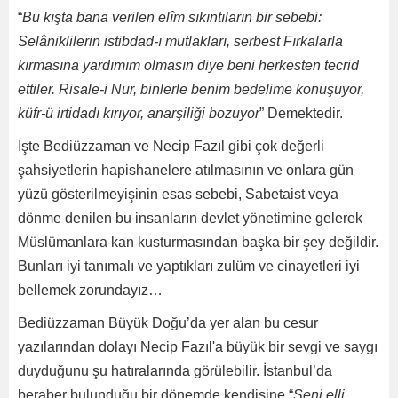
“
Bu kışta bana verilen elîm sıkıntıların bir sebebi:
Selâniklilerin istibdad-ı mutlakları, serbest Fırkalarla
kırmasına yardımım olmasın diye beni herkesten tecrid
ettiler. Risale-i Nur, binlerle benim bedelime konuşuyor,
küfr-ü irtidadı kırıyor, anarşiliği bozuyor
” Demektedir.
İşte Bediüzzaman ve Necip Fazıl gibi çok değerli
şahsiyetlerin hapishanelere atılmasının ve onlara gün
yüzü gösterilmeyişinin esas sebebi, Sabetaist veya
dönme denilen bu insanların devlet yönetimine gelerek
Müslümanlara kan kusturmasından başka bir şey değildir.
Bunları iyi tanımalı ve yaptıkları zulüm ve cinayetleri iyi
bellemek zorundayız…
Bediüzzaman Büyük Doğu’da yer alan bu cesur
yazılarından dolayı Necip Fazıl'a büyük bir sevgi ve saygı
duyduğunu şu hatıralarında görülebilir. İstanbul’da
beraber bulunduğu bir dönemde kendisine “
Seni elli