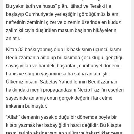
Bu yakın tarih ve hususî plân, İttihad ve Terakki ile
başlayıp Cumhuriyetle yerleştiğini gördüğümüz İslam
nefretinin zeminini çizer ve o zemin üzerinde en kuduz
zalim kılıcıyla düşürülen masum başların hikâyelerini
anlatır.
Kitap 33 baskı yapmış olup ilk baskısının üçüncü kısmı
Bediüzzaman’a ait olup bu kısımda çocukluğu, gençliği,
savaş yılları ve harpteki başarıları, cumhuriyet dönemi,
hapis ve sürgün yaşamını safha safha anlatmıştır.
Ülkemiz insanı, Sabetay Yahudilerinin Bediüzzaman
hakkındaki menfi propagandasını Necip Fazıl’ın eserleri
sayesinde anlamış onun gerçek değerini fark etme
imkanını bulmuştur.
“Allah” demenin yasak olduğu bir dönemde böyle bir
kitabı yazmak her babayiğidin harcı değildir. Bu kitapta
resmi tarihin aksine yapılan zulüm ve haksızlıklar cesur