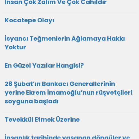
İnsan Çok Zalim Ve Çok Cahildir
Kocatepe Olayı
İsyancı Teğmenlerin Ağlamaya Hakkı
Yoktur
En Güzel Yazılar Hangisi?
28 Şubat’ın Bankacı Generallerinin
yerine Ekrem İmamoğlu’nun rüşvetçileri
soyguna başladı
Tevekkül Etmek Üzerine
İnsanlık tarihinde yaşanan döngüler ve