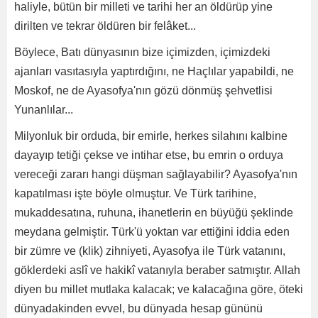
haliyle, bütün bir milleti ve tarihi her an öldürüp yine
dirilten ve tekrar öldüren bir felâket...
Böylece, Batı dünyasının bize içimizden, içimizdeki
ajanları vasıtasıyla yaptırdığını, ne Haçlılar yapabildi, ne
Moskof, ne de Ayasofya'nın gözü dönmüş şehvetlisi
Yunanlılar...
Milyonluk bir orduda, bir emirle, herkes silahını kalbine
dayayıp tetiği çekse ve intihar etse, bu emrin o orduya
vereceği zararı hangi düşman sağlayabilir? Ayasofya'nın
kapatılması işte böyle olmuştur. Ve Türk tarihine,
mukaddesatına, ruhuna, ihanetlerin en büyüğü şeklinde
meydana gelmiştir. Türk'ü yoktan var ettiğini iddia eden
bir zümre ve (klik) zihniyeti, Ayasofya ile Türk vatanını,
göklerdeki aslî ve hakikî vatanıyla beraber satmıştır. Allah
diyen bu millet mutlaka kalacak; ve kalacağına göre, öteki
dünyadakinden evvel, bu dünyada hesap gününü