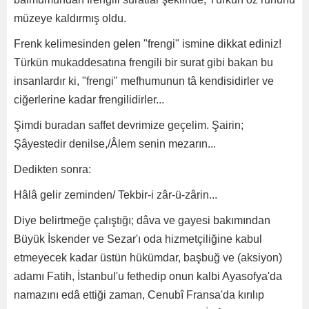
müzeye kaldırmış oldu.
Frenk kelimesinden gelen "frengi" ismine dikkat ediniz!
Türkün mukaddesatına frengili bir surat gibi bakan bu
insanlardır ki, "frengi" mefhumunun tâ kendisidirler ve
ciğerlerine kadar frengilidirler...
Şimdi buradan saffet devrimize geçelim. Şairin;
Şâyestedir denilse,/Âlem senin mezarın...
Dedikten sonra:
Hâlâ gelir zeminden/ Tekbir-i zâr-ü-zârin...
Diye belirtmeğe çalıştığı; dâva ve gayesi bakımından
Büyük İskender ve Sezar'ı oda hizmetçiliğine kabul
etmeyecek kadar üstün hükümdar, başbuğ ve (aksiyon)
adamı Fatih, İstanbul'u fethedip onun kalbi Ayasofya'da
namazını edâ ettiği zaman, Cenubî Fransa'da kırılıp