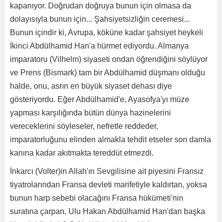
kapanıyor. Doğrudan doğruya bunun için olmasa da
dolayısıyla bunun için... Şahsiyetsizliğin ceremesi...
Bunun içindir ki, Avrupa, köküne kadar şahsiyet heykeli
İkinci Abdülhamid Han'a hürmet ediyordu. Almanya
imparatoru (Vilhelm) siyaseti ondan öğrendiğini söylüyor
ve Prens (Bismark) tam bir Abdülhamid düşmanı olduğu
halde, onu, asrın en büyük siyaset dehası diye
gösteriyordu. Eğer Abdülhamid'e, Ayasofya'yı müze
yapması karşılığında bütün dünya hazinelerini
vereceklerini söyleseler, nefretle reddeder,
imparatorluğunu elinden almakla tehdit etseler son damla
kanına kadar akıtmakta tereddüt etmezdi.
İnkarcı (Volter)in Allah'ın Sevgilisine ait piyesini Fransız
tiyatrolarından Fransa devleti marifetiyle kaldırtan, yoksa
bunun harp sebebi olacağını Fransa hükümeti'nin
suratına çarpan, Ulu Hakan Abdülhamid Han'dan başka