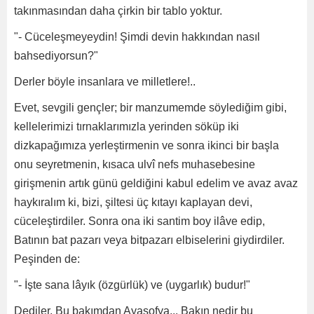
takınmasından daha çirkin bir tablo yoktur.
"- Cüceleşmeyeydin! Şimdi devin hakkından nasıl
bahsediyorsun?"
Derler böyle insanlara ve milletlere!..
Evet, sevgili gençler; bir manzumemde söylediğim gibi,
kellelerimizi tırnaklarımızla yerinden söküp iki
dizkapağımıza yerleştirmenin ve sonra ikinci bir başla
onu seyretmenin, kısaca ulvî nefs muhasebesine
girişmenin artık günü geldiğini kabul edelim ve avaz avaz
haykıralım ki, bizi, şiltesi üç kıtayı kaplayan devi,
cüceleştirdiler. Sonra ona iki santim boy ilâve edip,
Batının bat pazarı veya bitpazarı elbiselerini giydirdiler.
Peşinden de:
"- İşte sana lâyık (özgürlük) ve (uygarlık) budur!"
Dediler. Bu bakımdan Ayasofya... Bakın nedir bu