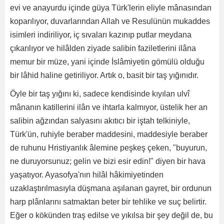
evi ve anayurdu içinde güya Türk'lerin eliyle mânasından
koparılıyor, duvarlarından Allah ve Resulünün mukaddes
isimleri indiriliyor, iç sıvaları kazınıp putlar meydana
çıkarılıyor ve hilâlden ziyade salibin faziletlerini ilâna
memur bir müze, yani içinde İslâmiyetin gömülü olduğu
bir lâhid haline getiriliyor. Artık o, basit bir taş yığınıdır.
Öyle bir taş yığını ki, sadece kendisinde kıyılan ulvî
mânanın katillerini ilân ve ihtarla kalmıyor, üstelik her an
salibin ağzından salyasını akıtıcı bir iştah telkiniyle,
Türk'ün, ruhiyle beraber maddesini, maddesiyle beraber
de ruhunu Hristiyanlık âlemine peşkeş çeken, "buyurun,
ne duruyorsunuz; gelin ve bizi esir edin!" diyen bir hava
yaşatıyor. Ayasofya'nın hilâl hâkimiyetinden
uzaklaştırılmasıyla düşmana aşılanan gayret, bir ordunun
harp plânlarını satmaktan beter bir tehlike ve suç belirtir.
Eğer o kökünden traş edilse ve yıkılsa bir şey değil de, bu