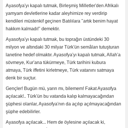
Ayasofya'yı kapalı tutmak, Birleşmiş Milletler'den Afrikalı
yamyam devletlerine kadar aleyhimize rey verdirip
kendileri müstenkif geçinen Batılılara "artık benim hayat
hakkım kalmadı!" demektir.
Ayasofya'yı kapalı tutmak, bu toprağın üstündeki 30
milyon ve altındaki 30 milyar Türk'ün semâları tutuşturan
lanetine hedef olmaktır. Ayasofya'yı kapalı tutmak, Allah'a
sövmeye, Kur'ana tükürmeye, Türk tarihini kubura
atmaya, Türk iffetini kirletmeye, Türk vatanını satmaya
denk bir suçtur.
Gençler! Bugün mü, yarın mı, bilemem! Fakat Ayasofya
açılacak!.. Türk'ün bu vatanda kalıp kalmayacağından
şüphesi olanlar, Ayasofya'nın da açılıp açılmayacağından
şüphe edebilirler.
Ayasofya açılacak... Hem de öylesine açılacak ki,