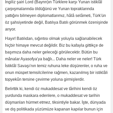
İngiliz şairi Lord (Baynn)ın Türklere karşı Yunan istiklâl
çarpışmalarında öldüğünü ve Yunan topraklarında
yattığını bilmeyen diplomatlarımız, hâlâ selâmeti, Türk'ün
öz şahsiyetinde değil, Batılıya Batılı görünmek özenişinde
arıyor.
Hayır! Batılıdan, sığıntısı olmak yoluyla sağlanabilecek
hiçbir himaye mevcut değildir. Biz bu kafayla gittikçe de
başımıza daha neler geleceği görülecektir. Bütün bu
mânalar Ayasofya'ya bağlı... Daha neler ve neler! Türk
İstiklâl Savaşı'nın temiz ruhuna leke düşürenler, o ruha ve
onun müspet temsilcilerine rağmen, kazanılmış bir istiklâli
topyekûn tersine çevirme yoluna girmişlerdir.
Belirttik ki, kendi öz mukaddesat ve târihini kendi öz
yurdunda maskara edenlere, o mukaddesat ve tarihin
düşmanları hürmet etmez, tiksintiyle bakar. İşte, dünyada
ve dış politikada yüzümüze kapanan kapılar bunun için