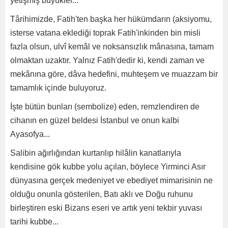
yetişmiş büyükler...
Târihimizde, Fatih'ten başka her hükümdarın (aksiyomu,
isterse vatana eklediği toprak Fatih'inkinden bin misli
fazla olsun, ulvî kemâl ve noksansızlık mânasına, tamam
olmaktan uzaktır. Yalnız Fatih'dedir ki, kendi zaman ve
mekânına göre, dâva hedefini, muhteşem ve muazzam bir
tamamlık içinde buluyoruz.
İşte bütün bunları (sembolize) eden, remzlendiren de
cihanın en güzel beldesi İstanbul ve onun kalbi
Ayasofya...
Salibin ağırlığından kurtarılıp hilâlin kanatlarıyla
kendisine gök kubbe yolu açılan, böylece Yirminci Asır
dünyasına gerçek medeniyet ve ebediyet mimarisinin ne
olduğu onunla gösterilen, Batı aklı ve Doğu ruhunu
birleştiren eski Bizans eseri ve artık yeni tekbir yuvası
tarihi kubbe...