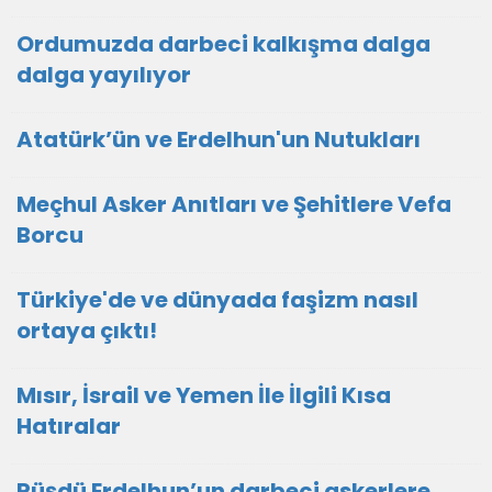
Ordumuzda darbeci kalkışma dalga
dalga yayılıyor
Atatürk’ün ve Erdelhun'un Nutukları
Meçhul Asker Anıtları ve Şehitlere Vefa
Borcu
Türkiye'de ve dünyada faşizm nasıl
ortaya çıktı!
Mısır, İsrail ve Yemen İle İlgili Kısa
Hatıralar
Rüşdü Erdelhun’un darbeci askerlere