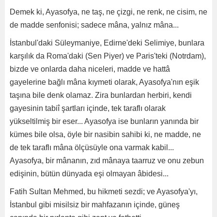
Demek ki, Ayasofya, ne taş, ne çizgi, ne renk, ne cisim, ne
de madde senfonisi; sadece mâna, yalnız mâna...
İstanbul'daki Süleymaniye, Edirne'deki Selimiye, bunlara
karşılık da Roma'daki (Sen Piyer) ve Paris'teki (Notrdam),
bizde ve onlarda daha niceleri, madde ve hattâ
gayelerine bağlı mâna kıymeti olarak, Ayasofya'nın eşik
taşına bile denk olamaz. Zira bunlardan herbiri, kendi
gayesinin tabiî şartları içinde, tek taraflı olarak
yükseltilmiş bir eser... Ayasofya ise bunların yanında bir
kümes bile olsa, öyle bir nasibin sahibi ki, ne madde, ne
de tek taraflı mâna ölçüsüyle ona varmak kabil...
Ayasofya, bir mânanın, zıd mânaya taarruz ve onu zebun
edişinin, bütün dünyada eşi olmayan âbidesi...
Fatih Sultan Mehmed, bu hikmeti sezdi; ve Ayasofya'yı,
İstanbul gibi misilsiz bir mahfazanın içinde, güneş