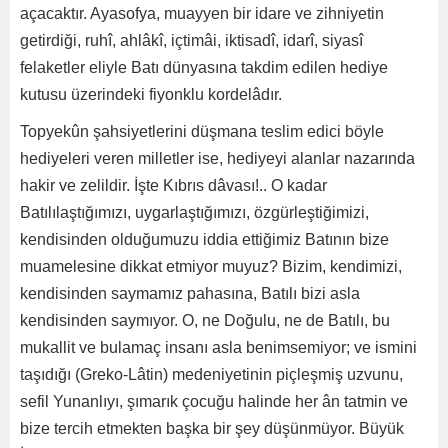
açacaktır. Ayasofya, muayyen bir idare ve zihniyetin
getirdiği, ruhî, ahlâkî, içtimâi, iktisadî, idarî, siyasî
felaketler eliyle Batı dünyasına takdim edilen hediye
kutusu üzerindeki fiyonklu kordelâdır.
Topyekûn şahsiyetlerini düşmana teslim edici böyle
hediyeleri veren milletler ise, hediyeyi alanlar nazarında
hakir ve zelildir. İşte Kıbrıs dâvası!.. O kadar
Batılılaştığımızı, uygarlaştığımızı, özgürleştiğimizi,
kendisinden olduğumuzu iddia ettiğimiz Batının bize
muamelesine dikkat etmiyor muyuz? Bizim, kendimizi,
kendisinden saymamız pahasına, Batılı bizi asla
kendisinden saymıyor. O, ne Doğulu, ne de Batılı, bu
mukallit ve bulamaç insanı asla benimsemiyor; ve ismini
taşıdığı (Greko-Lâtin) medeniyetinin piçleşmiş uzvunu,
sefil Yunanlıyı, şımarık çocuğu halinde her ân tatmin ve
bize tercih etmekten başka bir şey düşünmüyor. Büyük