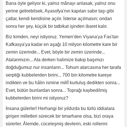
Bana öyle geliyor ki, yalnız mânayı anlasak, yalnız onu
yerine getirebilsek, Ayasofya'nın kapıları sabır taşı gibi
çatlar, kendi kendisine açılır. İsterse açılmasın; ondan
sonra her şey, küçük bir tatbikat işinden ibaret kalır.
Biz kimden, neyi istiyoruz. Yemen'den Viyana'ya Fas'tan
Kafkasya'ya kadar en aşağı 10 milyon kilometre kare bir
zemin üzerinde... Evet, böyle bir zemin üzerinde...
Atalarımızın... Ata derken halimize bakıp başımızı
doğduğumuz nur insanların... Tohum atarcasına her tarafa
serptiği kubbelerden birini... 700 bin kilometre kareye
indikten ve bu hâlin ismine millî kurtuluş dedikten sonra...
Evet, bütün bunlardan sonra... Toprağı kaybedilmiş
kubbelerden birini mi istiyoruz?
İnsana gülerler! Herhangi bir yıldızda bu türlü iddialara
girişen milletleri sürecek bir tımarhane olsa, bizi oraya
sürerler. Âlemde, cüceleşmiş devlerin, eski rollerini