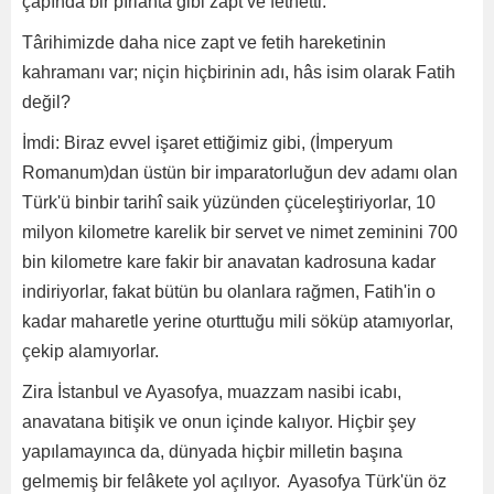
çapında bir pırlanta gibi zapt ve fethetti.
Târihimizde daha nice zapt ve fetih hareketinin
kahramanı var; niçin hiçbirinin adı, hâs isim olarak Fatih
değil?
İmdi: Biraz evvel işaret ettiğimiz gibi, (İmperyum
Romanum)dan üstün bir imparatorluğun dev adamı olan
Türk'ü binbir tarihî saik yüzünden çüceleştiriyorlar, 10
milyon kilometre karelik bir servet ve nimet zeminini 700
bin kilometre kare fakir bir anavatan kadrosuna kadar
indiriyorlar, fakat bütün bu olanlara rağmen, Fatih'in o
kadar maharetle yerine oturttuğu mili söküp atamıyorlar,
çekip alamıyorlar.
Zira İstanbul ve Ayasofya, muazzam nasibi icabı,
anavatana bitişik ve onun içinde kalıyor. Hiçbir şey
yapılamayınca da, dünyada hiçbir milletin başına
gelmemiş bir felâkete yol açılıyor. Ayasofya Türk'ün öz