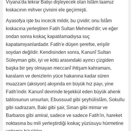
Viyana'da tekrar Batıyı dişleyecek olan İslâm taarruz
kıskacının mihver çivisini ele geçirmişti.
Ayasofya işte bu incecik mildir, bu çividir; onu İslâm
kıskacına yerleştiren Fatih Sultan Mehmed'dir; ve eğer
ondan sonra kıskaç kapatılamadıysa suç
kapatamıyanlardadır. Fatih'e düşen şerefse, erişilir
soydan değildir. Kendisinden sonra, Kanunî Sultan
Süleyman gibi, iyi ve kötü arasındaki ayırıcı çizgiden
başka bir şey olmayan meccanî ihtişam kahramanı,
karaların ve denizlerin yüce hakanına kadar süren
muazzam (aksiyon) akışında en büyük hız payı, yine
Fatih'indir. Kanunî devrinde teşekkül eden büyük ahenk
tablosunun unsurları, Ebussuud gibi şeyhülislâm, Sokullu
gibi sadrazam, Baki gibi şair, Sinan gibi mimar ve
Barbaros gibi amiral, sadece ve sadece Fatih'in, hareket
noktasına bu mili yerleştirdiği kıskaç yüzüsuyu hürmetine