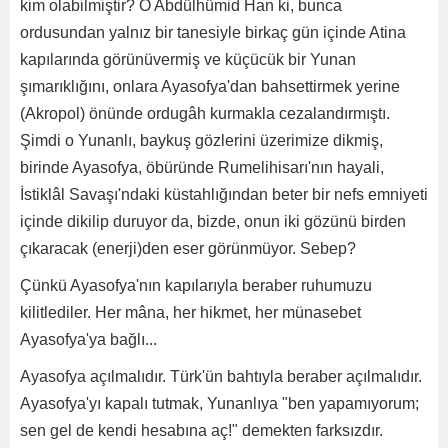
kim olabilmiştir? O Abdülhümid Han ki, bunca
ordusundan yalnız bir tanesiyle birkaç gün içinde Atina
kapılarında görünüvermiş ve küçücük bir Yunan
şımarıklığını, onlara Ayasofya'dan bahsettirmek yerine
(Akropol) önünde ordugâh kurmakla cezalandırmıştı.
Şimdi o Yunanlı, baykuş gözlerini üzerimize dikmiş,
birinde Ayasofya, öbüründe Rumelihisarı'nın hayali,
İstiklâl Savaşı'ndaki küstahlığından beter bir nefs emniyeti
içinde dikilip duruyor da, bizde, onun iki gözünü birden
çıkaracak (enerji)den eser görünmüyor. Sebep?
Çünkü Ayasofya'nın kapılarıyla beraber ruhumuzu
kilitlediler. Her mâna, her hikmet, her münasebet
Ayasofya'ya bağlı...
Ayasofya açılmalıdır. Türk'ün bahtıyla beraber açılmalıdır.
Ayasofya'yı kapalı tutmak, Yunanlıya "ben yapamıyorum;
sen gel de kendi hesabına aç!" demekten farksızdır.