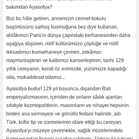
bakımdan Ayasofya?
Bizi bu hâle getiren, annemizin cennet kokulu
başörtüsünü sarhoş kusmuğuna bez diye kullanan,
ahlâkımızı Paris'in dünya çapındaki kerhanesinden daha
aşağıya düşüren, millî kültürümüzü çöplüğe ve millî
iktisadımızı kumarhaneye çeviren, zekâmızı
maymunlaştıran ve kalbimizi kanserleştiren, tarihi 129
yıllık cereyanın, kendi öz evimizde, yüzümüze kapadığı
oda, mukaddesat odamız...
Ayasofya budur! 129 yıl boyunca, dışarıdan Batı
emperyalizmasının, içeriden de onların sâdık ajanları
sıfatiyle kozmopolitlerin, masonların ve nihayet hepsinin
birden ana sermayesi ve gönüllü fedaisi halinde, adı
Türk, küfür tip ve zümrelerinin idare ettiği bu cereyan,
Ayasofya'yı müzeye çevirmekle, sağlık müzelerindeki
balmumundan frengili suratlar şeklinde, Türkün öz ruhunu