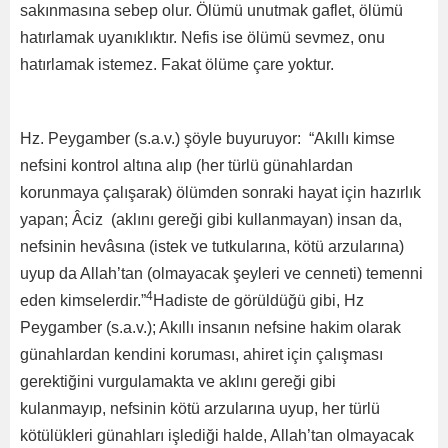
sakınmasına sebep olur. Ölümü unutmak gaflet, ölümü
hatırlamak uyanıklıktır. Nefis ise ölümü sevmez, onu
hatırlamak istemez. Fakat ölüme çare yoktur.
Hz. Peygamber (s.a.v.) şöyle buyuruyor: “Akıllı kimse
nefsini kontrol altına alıp (her türlü günahlardan
korunmaya çalışarak) ölümden sonraki hayat için hazırlık
yapan; Âciz (aklını gereği gibi kullanmayan) insan da,
nefsinin hevâsına (istek ve tutkularına, kötü arzularına)
uyup da Allah’tan (olmayacak şeyleri ve cenneti) temenni
4
eden kimselerdir.”
Hadiste de görüldüğü gibi, Hz
Peygamber (s.a.v.); Akıllı insanın nefsine hakim olarak
günahlardan kendini koruması, ahiret için çalışması
gerektiğini vurgulamakta ve aklını gereği gibi
kulanmayıp, nefsinin kötü arzularına uyup, her türlü
kötülükleri günahları işlediği halde, Allah’tan olmayacak