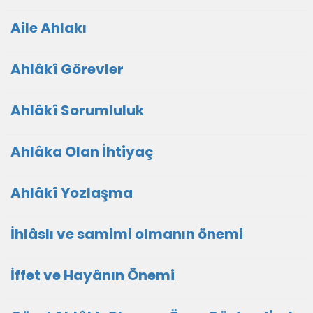
Aile Ahlakı
Ahlâkî Görevler
Ahlâkî Sorumluluk
Ahlâka Olan İhtiyaç
Ahlâkî Yozlaşma
İhlâslı ve samimi olmanın önemi
İffet ve Hayânın Önemi