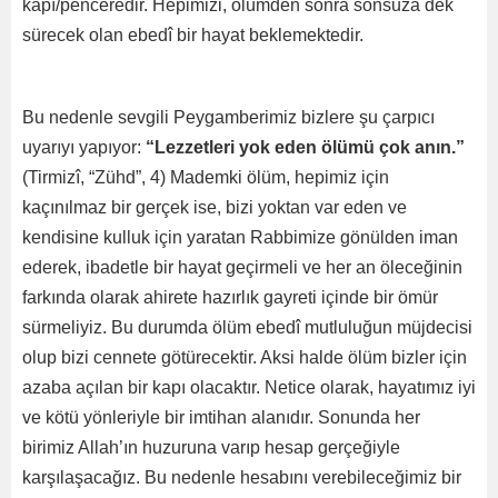
kapı/penceredir. Hepimizi, ölümden sonra sonsuza dek
sürecek olan ebedî bir hayat beklemektedir.
Bu nedenle sevgili Peygamberimiz bizlere şu çarpıcı
uyarıyı yapıyor:
“Lezzetleri yok eden ölümü çok anın.”
(Tirmizî, “Zühd”, 4) Mademki ölüm, hepimiz için
kaçınılmaz bir gerçek ise, bizi yoktan var eden ve
kendisine kulluk için yaratan Rabbimize gönülden iman
ederek, ibadetle bir hayat geçirmeli ve her an öleceğinin
farkında olarak ahirete hazırlık gayreti içinde bir ömür
sürmeliyiz. Bu durumda ölüm ebedî mutluluğun müjdecisi
olup bizi cennete götürecektir. Aksi halde ölüm bizler için
azaba açılan bir kapı olacaktır. Netice olarak, hayatımız iyi
ve kötü yönleriyle bir imtihan alanıdır. Sonunda her
birimiz Allah’ın huzuruna varıp hesap gerçeğiyle
karşılaşacağız. Bu nedenle hesabını verebileceğimiz bir