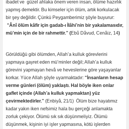
ibadet ve güzel ahlaka önem veren insan, ölüme hazırlık
yapmış demektir. Bu kimseler için ölüm, artık korkulacak
bir şey değildir. Çünkü Peygamberimiz şöyle buyurur:
“Ânî ölüm kâfir için gadab-ı İlâhi’nin bir yakalamasıdır,
mü’min için de bir rahmettir.” (
Ebû Dâvud, Cenâiz, 14
)
Görüldüğü gibi ölümden, Allah’a kulluk görevlerini
yapmaya gayret eden mü’minler değil; Allah’a kulluk
görevini yapmayan hevâ ve heveslerine göre yaşayanlar
korkar. Yüce Allah şöyle uyarmaktadır:
“İnsanların hesap
verme günleri (ölüm) yaklaştı. Hal böyle iken onlar
gaflet içinde (Allah’a kulluk yapmaktan) yüz
çevirmektedirler.”
(Enbiyâ, 21/1) Ölüm bize hayatımız
kadar yakın iken nefsimiz hala bu gerçeği anlamakta
zorluk çekiyor. Ölümü sık sık düşünmeliyiz. Ölümü
düşünmek, kişinin iyi işler yapmasına, kötü işlerden