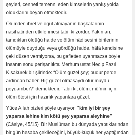
şeyleri, cenneti temenni eden kimselerin yanlış yolda
olduklarını beyan etmektedir.
Ölümden ibret ve öğüt almayanın başkalarının
nasihatinden etkilenmesi tabii ki zordur. Yakınları,
tanıdıkları öldüğü halde ve ölüm hâdisesini birilerinin
ölümüyle duyduğu veya gördüğü halde, hâlâ kendisine
çeki düzen vermiyorsa, bu gafletten uyanmazsa böyle
insanın sonu perişanlıktır. Merhum üstat Necip Fazıl
Kısakü­rek bir şiirinde: “Ölüm güzel şey; budur perde
ardından haber. Hiç güzel olmasaydı ölür müydü
peygamber?” demektedir. Tabii ki, ölüm, mü’min için,
ölüm ötesi için hazırlık yapanlara güzel.
Yüce Allah bizleri şöyle uyarıyor:
“kim iyi bir şey
yaparsa lehine kim kötü şey yaparsa aleyhine”
(Câsiye, 45/15) Bir Müslüman bu dünyada yaptıklarından
bir gün hesaba çekileceğini, büyük-küçük her yaptığından