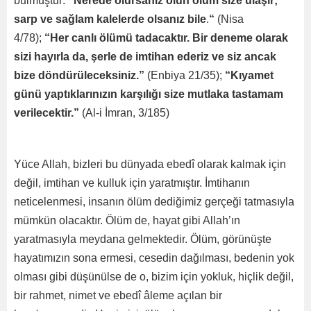
bulmuştur:
“Nerede olursanız olun ölüm size ulaşır;
sarp ve sağlam kalelerde olsanız bile
.
“
(Nisa
4/78);
“Her canlı ölümü tadacaktır. Bir deneme olarak
sizi hayırla da, şerle de imtihan ederiz ve siz ancak
bize döndürüleceksiniz.”
(Enbiya 21/35);
“Kıyamet
günü yaptıklarınızın karşılığı size mutlaka tastamam
verilecektir.”
(Al-i İmran, 3/185)
Yüce Allah, bizleri bu dünyada ebedî olarak kalmak için
değil, imtihan ve kulluk için yaratmıştır. İmtihanın
neticelenmesi, insanın ölüm dediğimiz gerçeği tatmasıyla
mümkün olacaktır. Ölüm de, hayat gibi Allah’ın
yaratmasıyla meydana gelmektedir. Ölüm, görünüşte
hayatımızın sona ermesi, cesedin dağılması, bedenin yok
olması gibi düşünülse de o, bizim için yokluk, hiçlik değil,
bir rahmet, nimet ve ebedî âleme açılan bir