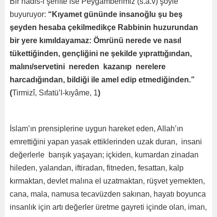
Bir hadis-i şerifte ise Peygamberimiz (s.a.v) şöyle
buyuruyor:
“Kıyamet gününde insanoğlu şu beş
şeyden hesaba çekilmedikçe Rabbinin huzurundan
bir yere kımıldayamaz: Ömrünü nerede ve nasıl
tükettiğinden, gençliğini ne şekilde yıprattığından,
malını/servetini nereden kazanıp nerelere
harcadığından, bildiği ile amel edip etmediğinden.”
(
Tirmizî, Sıfatü’l-kıyâme, 1
)
İslam’ın prensiplerine uygun hareket eden, Allah’ın
emrettiğini yapan yasak ettiklerinden uzak duran, insani
değerlerle barışık yaşayan; içkiden, kumardan zinadan
hileden, yalandan, iftiradan, fitneden, fesattan, kalp
kırmaktan, devlet malına el uzatmaktan, rüşvet yemekten,
cana, mala, namusa tecavüzden sakınan, hayatı boyunca
insanlık için artı değerler üretme gayreti içinde olan, iman,