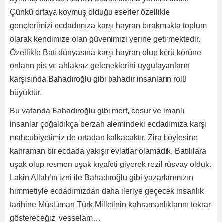
Çünkü ortaya koymuş olduğu eserler özellikle
gençlerimizi ecdadımıza karşı hayran bırakmakta toplum
olarak kendimize olan güvenimizi yerine getirmektedir.
Özellikle Batı dünyasına karşı hayran olup körü körüne
onların pis ve ahlaksız geleneklerini uygulayanların
karşısında Bahadıroğlu gibi bahadır insanların rolü
büyüktür.
Bu vatanda Bahadıroğlu gibi mert, cesur ve imanlı
insanlar çoğaldıkça berzah alemindeki ecdadımıza karşı
mahcubiyetimiz de ortadan kalkacaktır. Zira böylesine
kahraman bir ecdada yakışır evlatlar olamadık. Batılılara
uşak olup resmen uşak kıyafeti giyerek rezil rüsvay olduk.
Lakin Allah’ın izni ile Bahadıroğlu gibi yazarlarımızın
himmetiyle ecdadımızdan daha ileriye geçecek insanlık
tarihine Müslüman Türk Milletinin kahramanlıklarını tekrar
göstereceğiz, vesselam…