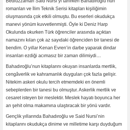
Bediüzzaman Said Nursi’yi tanırken Bahadıroğlu’nun
romanları ve İlim Teknik Serisi kitapları kişiliğimin
oluşmasında çok etkili olmuştu. Bu eserleri okudukça
manevi yönüm kuvvetlenmişti. Öyle ki Deniz Harp
Okulunda okurken Türk öğrenciler arasında açıktan
namazını kılan çok az sayıdaki öğrenciden bir tanesi de
bendim. O yıllar Kenan Evren’in darbe yaparak dindar
insanları ezdiği acımasız bir zaman dilimiydi…
Bahadıroğlu’nun kitaplarını okuyan insanlarda mertlik,
cengâverlik ve kahramanlık duyguları çok fazla gelişir.
Nitekim askeri okulu tercih etmemdeki en önemli
sebeplerden bir tanesi bu olmuştur. Askerlik mertlik ve
cesaret isteyen bir meslektir. Meslek hayatı boyunca her
an şehit olma makamına ulaştıracak bir yönü vardır.
Gençlik yıllarında Bahadıroğlu ve Said Nursi’nin
kitaplarını okudukça dinime ve milletime karşı duyduğum