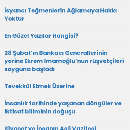
İsyancı Teğmenlerin Ağlamaya Hakkı
Yoktur
En Güzel Yazılar Hangisi?
28 Şubat’ın Bankacı Generallerinin
yerine Ekrem İmamoğlu’nun rüşvetçileri
soyguna başladı
Tevekkül Etmek Üzerine
İnsanlık tarihinde yaşanan döngüler ve
iktisat biliminin doğuşu
Siyaset ve İnsanın Asli Vazifesi