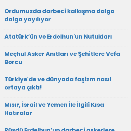
Ordumuzda darbeci kalkışma dalga
dalga yayılıyor
Atatürk’ün ve Erdelhun'un Nutukları
Meçhul Asker Anıtları ve Şehitlere Vefa
Borcu
Türkiye'de ve dünyada faşizm nasıl
ortaya çıktı!
Mısır, İsrail ve Yemen İle İlgili Kısa
Hatıralar
Rüşdü Erdelhun’un darbeci askerlere