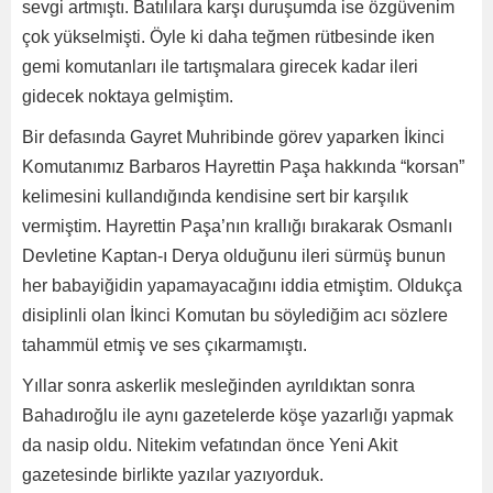
sevgi artmıştı. Batılılara karşı duruşumda ise özgüvenim
çok yükselmişti. Öyle ki daha teğmen rütbesinde iken
gemi komutanları ile tartışmalara girecek kadar ileri
gidecek noktaya gelmiştim.
Bir defasında Gayret Muhribinde görev yaparken İkinci
Komutanımız Barbaros Hayrettin Paşa hakkında “korsan”
kelimesini kullandığında kendisine sert bir karşılık
vermiştim. Hayrettin Paşa’nın krallığı bırakarak Osmanlı
Devletine Kaptan-ı Derya olduğunu ileri sürmüş bunun
her babayiğidin yapamayacağını iddia etmiştim. Oldukça
disiplinli olan İkinci Komutan bu söylediğim acı sözlere
tahammül etmiş ve ses çıkarmamıştı.
Yıllar sonra askerlik mesleğinden ayrıldıktan sonra
Bahadıroğlu ile aynı gazetelerde köşe yazarlığı yapmak
da nasip oldu. Nitekim vefatından önce Yeni Akit
gazetesinde birlikte yazılar yazıyorduk.