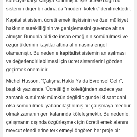
süreciyle karşı karşıya kalınmıştır. İşte ücrete bağlı bu
sistemin diğer bir adına da “modern kölelik” denilmektedir.
Kapitalist sistem, ücretli emek ilişkisinin ve özel mülkiyet
hakkının sürekliliğinin ve genişlemesini güvence altına
almıştır. Bununla birlikte insan emeğinin sömürülmesi ve
özgürlüklerinin kayıtlar altına alınmasına engel
olamamıştır. Bu nedenle
kapitalist
sistemin anlaşılması
ve değerlendirilebilmesi için ücret sistemlerini gözden
geçirmek önemlidir.
Michel Husson, “Çalışma Hakkı Ya da Evrensel Gelir”,
başlıklı yazısında “Ücretliliğin köleliğinden sadece yarı
zamanlı kurtulmak mümkün değildir: günde iki saat dahi
olsa sömürülmek, yabancılaştırılmış bir çalışmaya mecbur
olmak zamanın geri kalanında köleleşmektir. Bu nedenle,
çalışmanın dışında özgürleşmek için ücretli emek alanını
mevcut efendilerine terk etmeyi öngören her proje bir