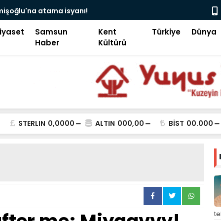
camii’nde siyaset, vatandaşın göğsüne uçan
Pakistan B
iyaset
Samsun
Kent
Türkiye
Dünya
Haber
Kültürü
STERLIN
0,0000
ALTIN
000,00
BİST
00.000
t