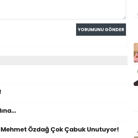
!
dına…
nı Mehmet Özdağ Çok Çabuk Unutuyor!