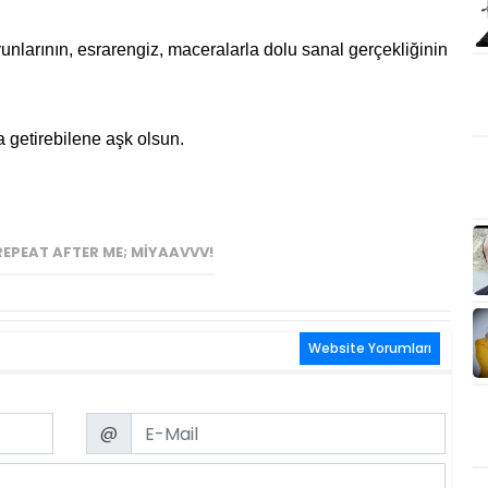
oyunlarının, esrarengiz, maceralarla dolu sanal gerçekliğinin
 getirebilene aşk olsun.
REPEAT AFTER ME; MIYAAVVV!
Website Yorumları
Email
@