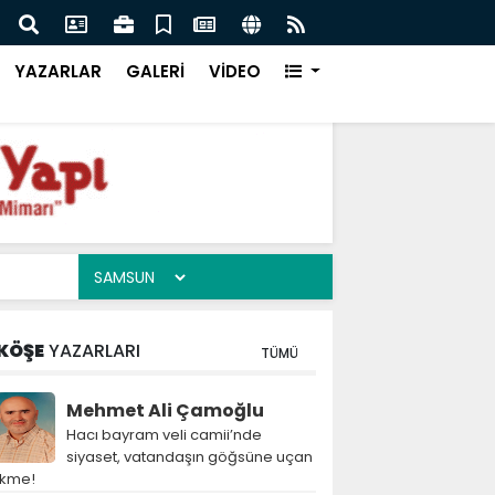
aşbakanı İmran Han'a Ne Oldu!
Cani
YAZARLAR
GALERİ
VİDEO
KÖŞE
YAZARLARI
TÜMÜ
Mehmet Ali Çamoğlu
Hacı bayram veli camii’nde
siyaset, vatandaşın göğsüne uçan
ekme!