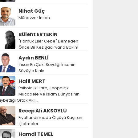
Nihat Güç
Münevver İnsan
Bülent ERTEKİN
"Pamuk Eller Cebe" Demeden
Önce Bir Kez Şadırvana Bakın!
Aydın BENLİ
İnsan En Çok, Sevdiği İnsanın
Sözüyle Kırılır
Halil MERT
Psikolojik Harp, Jeopolitik
Mücadele Ve İslam Dünyasının
ybettiği Ortak Akıl…
Recep Ali AKSOYLU
Fiyatlandırmada Ölçüyü Kaçıran
İşletmeler
Hamdi TEMEL