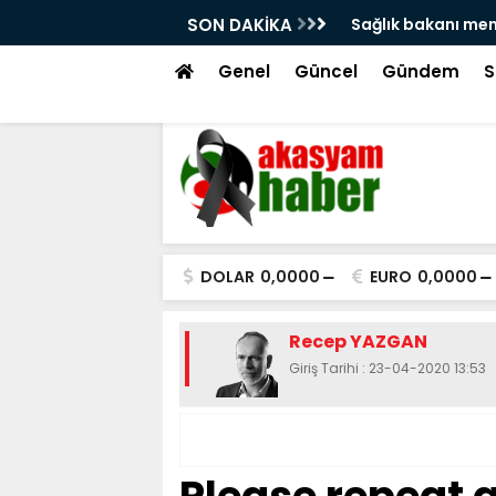
'na atama isyanı!
SON DAKİKA
Hacı bayram veli 
tekme!
Genel
Güncel
Gündem
S
DOLAR
0,0000
EURO
0,0000
Recep YAZGAN
Giriş Tarihi : 23-04-2020 13:53