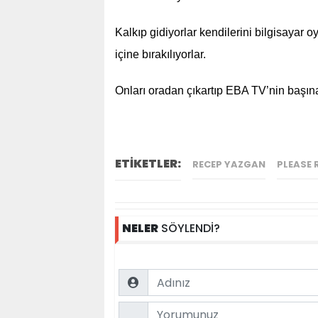
Kalkıp gidiyorlar kendilerini bilgisayar 
içine bırakılıyorlar.
Onları oradan çıkartıp EBA TV’nin başına
ETİKETLER:
RECEP YAZGAN
PLEASE 
NELER
SÖYLENDİ?
Name
Comment