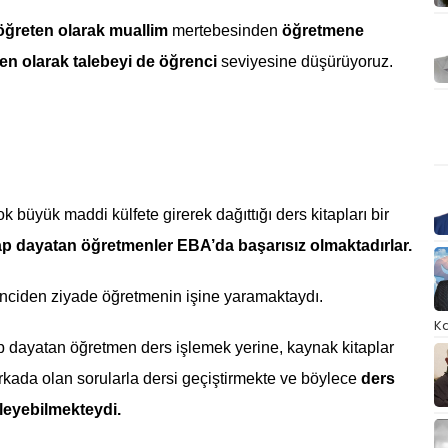
m öğreten olarak muallim
mertebesinden
öğretmene
den olarak talebeyi de öğrenci
seviyesine düşürüyoruz.
k büyük maddi külfete girerek dağıttığı ders kitapları bir
ap dayatan öğretmenler EBA’da başarısız olmaktadırlar.
enciden ziyade öğretmenin işine yaramaktaydı.
Ka
 dayatan öğretmen ders işlemek yerine, kaynak kitaplar
arkada olan sorularla dersi geçiştirmekte ve böylece
ders
zleyebilmekteydi.