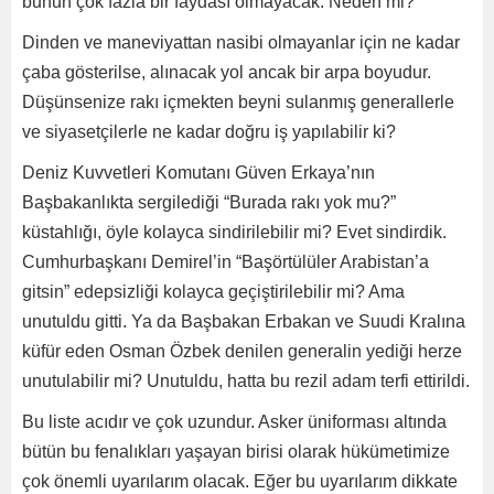
bunun çok fazla bir faydası olmayacak. Neden mi?
Dinden ve maneviyattan nasibi olmayanlar için ne kadar
çaba gösterilse, alınacak yol ancak bir arpa boyudur.
Düşünsenize rakı içmekten beyni sulanmış generallerle
ve siyasetçilerle ne kadar doğru iş yapılabilir ki?
Deniz Kuvvetleri Komutanı Güven Erkaya’nın
Başbakanlıkta sergilediği “Burada rakı yok mu?”
küstahlığı, öyle kolayca sindirilebilir mi? Evet sindirdik.
Cumhurbaşkanı Demirel’in “Başörtülüler Arabistan’a
gitsin” edepsizliği kolayca geçiştirilebilir mi? Ama
unutuldu gitti. Ya da Başbakan Erbakan ve Suudi Kralına
küfür eden Osman Özbek denilen generalin yediği herze
unutulabilir mi? Unutuldu, hatta bu rezil adam terfi ettirildi.
Bu liste acıdır ve çok uzundur. Asker üniforması altında
bütün bu fenalıkları yaşayan birisi olarak hükümetimize
çok önemli uyarılarım olacak. Eğer bu uyarılarım dikkate