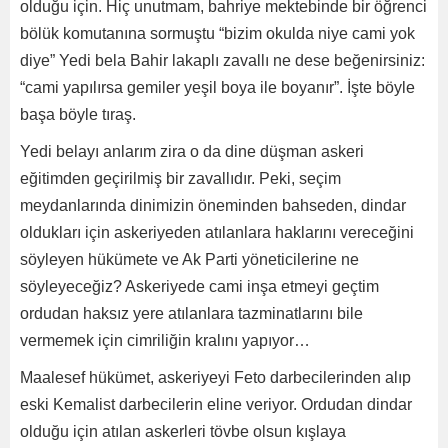
olduğu için. Hiç unutmam, bahriye mektebinde bir öğrenci
bölük komutanına sormuştu “bizim okulda niye cami yok
diye” Yedi bela Bahir lakaplı zavallı ne dese beğenirsiniz:
“cami yapılırsa gemiler yeşil boya ile boyanır”. İşte böyle
başa böyle tıraş.
Yedi belayı anlarım zira o da dine düşman askeri
eğitimden geçirilmiş bir zavallıdır. Peki, seçim
meydanlarında dinimizin öneminden bahseden, dindar
oldukları için askeriyeden atılanlara haklarını vereceğini
söyleyen hükümete ve Ak Parti yöneticilerine ne
söyleyeceğiz? Askeriyede cami inşa etmeyi geçtim
ordudan haksız yere atılanlara tazminatlarını bile
vermemek için cimriliğin kralını yapıyor…
Maalesef hükümet, askeriyeyi Feto darbecilerinden alıp
eski Kemalist darbecilerin eline veriyor. Ordudan dindar
olduğu için atılan askerleri tövbe olsun kışlaya