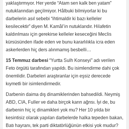
yaklaştırmıyor. Her yerde “Atam sen kalk ben yatam”
nutuklarından geçilmiyor. Hâlbuki bilmiyorlar ki bu
darbelerin asıl sebebi “ihtimaldir ki bazı kelleler
kesilecektir” diyen M. Kamâl’in nutuklarıdır. Hilafetin
kaldırılması için gerekirse kelleler keseceğini Meclis
kürsüsünden ifade eden ve bunu kararlılıkla icra eden
askerlerden hiç ders alınmamış besbelli…
15 Temmuz darbesi
“Yurtta Sulh Konseyi” adı verilen
Feto örgütü tarafından yapıldı. Bu isimlendirme dahi çok
önemlidir. Darbeleri araştıranlar için eşsiz derecede
kıymetli bir isimlendirmedir.
Darbenin daima dış dinamiklerinden bahsedildi. Neymiş
ABD, CIA, Fuller ve daha birçok karın ağrısı. İyi de, bu
darbenin hiç iç dinamikleri yok mu? Her 10 yılda bir
kesintisiz olarak yapılan darbelerde halka tepeden bakan,
Batı hayranı, tek parti diktatörlüğünün etkisi yok mudur?