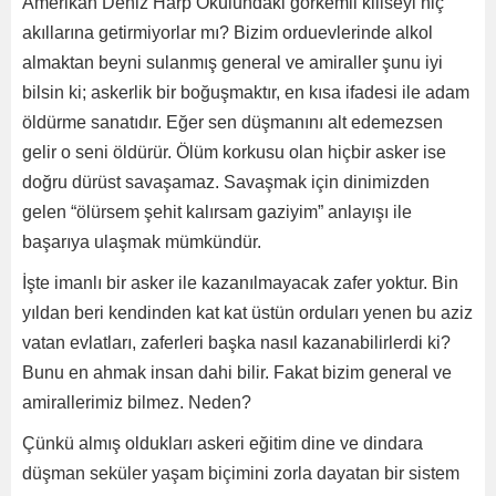
Amerikan Deniz Harp Okulundaki görkemli kiliseyi hiç
akıllarına getirmiyorlar mı? Bizim orduevlerinde alkol
almaktan beyni sulanmış general ve amiraller şunu iyi
bilsin ki; askerlik bir boğuşmaktır, en kısa ifadesi ile adam
öldürme sanatıdır. Eğer sen düşmanını alt edemezsen
gelir o seni öldürür. Ölüm korkusu olan hiçbir asker ise
doğru dürüst savaşamaz. Savaşmak için dinimizden
gelen “ölürsem şehit kalırsam gaziyim” anlayışı ile
başarıya ulaşmak mümkündür.
İşte imanlı bir asker ile kazanılmayacak zafer yoktur. Bin
yıldan beri kendinden kat kat üstün orduları yenen bu aziz
vatan evlatları, zaferleri başka nasıl kazanabilirlerdi ki?
Bunu en ahmak insan dahi bilir. Fakat bizim general ve
amirallerimiz bilmez. Neden?
Çünkü almış oldukları askeri eğitim dine ve dindara
düşman seküler yaşam biçimini zorla dayatan bir sistem