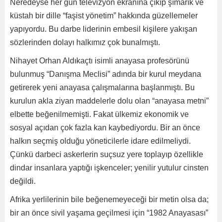
Neredeyse her gün televizyon ekranına çıkıp şımarık ve
küstah bir dille “faşist yönetim” hakkında güzellemeler
yapıyordu. Bu darbe liderinin embesil kişilere yakışan
sözlerinden dolayı halkımız çok bunalmıştı.
Nihayet Orhan Aldıkaçtı isimli anayasa profesörünü
bulunmuş “Danışma Meclisi” adında bir kurul meydana
getirerek yeni anayasa çalışmalarına başlanmıştı. Bu
kurulun akla ziyan maddelerle dolu olan “anayasa metni”
elbette beğenilmemişti. Fakat ülkemiz ekonomik ve
sosyal açıdan çok fazla kan kaybediyordu. Bir an önce
halkın seçmiş olduğu yöneticilerle idare edilmeliydi.
Çünkü darbeci askerlerin suçsuz yere toplayıp özellikle
dindar insanlara yaptığı işkenceler; yenilir yutulur cinsten
değildi.
Afrika yerlilerinin bile beğenemeyeceği bir metin olsa da;
bir an önce sivil yaşama geçilmesi için “1982 Anayasası”