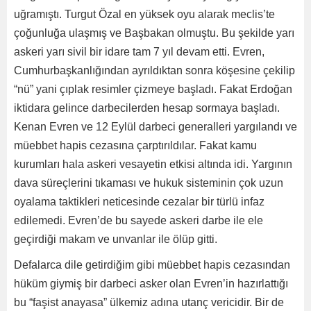
uğramıştı. Turgut Özal en yüksek oyu alarak meclis’te
çoğunluğa ulaşmış ve Başbakan olmuştu. Bu şekilde yarı
askeri yarı sivil bir idare tam 7 yıl devam etti. Evren,
Cumhurbaşkanlığından ayrıldıktan sonra köşesine çekilip
“nü” yani çıplak resimler çizmeye başladı. Fakat Erdoğan
iktidara gelince darbecilerden hesap sormaya başladı.
Kenan Evren ve 12 Eylül darbeci generalleri yargılandı ve
müebbet hapis cezasına çarptırıldılar. Fakat kamu
kurumları hala askeri vesayetin etkisi altında idi. Yargının
dava süreçlerini tıkaması ve hukuk sisteminin çok uzun
oyalama taktikleri neticesinde cezalar bir türlü infaz
edilemedi. Evren’de bu sayede askeri darbe ile ele
geçirdiği makam ve unvanlar ile ölüp gitti.
Defalarca dile getirdiğim gibi müebbet hapis cezasından
hüküm giymiş bir darbeci asker olan Evren’in hazırlattığı
bu “faşist anayasa” ülkemiz adına utanç vericidir. Bir de