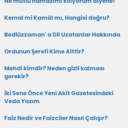
Ne mutlu namazımı kılıyorum diyene!
Kemal mi Kamâl mı, Hangisi doğru?
Bediüzzaman' a Dil Uzatanlar Hakkında
Ordunun Şerefi Kime Aittir?
Mehdi kimdir? Neden gizli kalması
gerekir?
İki Sene Önce Yeni Akit Gazetesindeki
Veda Yazım
Faiz Nedir ve Faizciler Nasıl Çalışır?