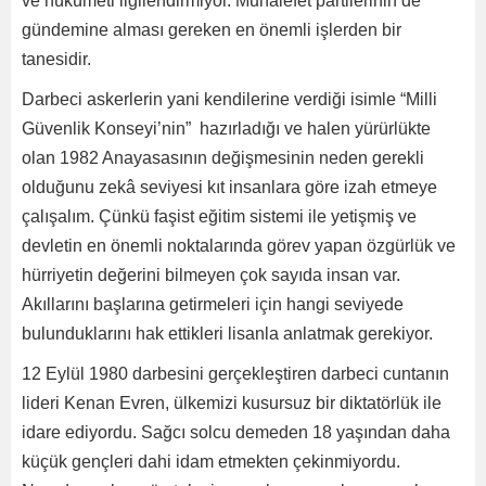
ve hükümeti ilgilendirmiyor. Muhalefet partilerinin de
gündemine alması gereken en önemli işlerden bir
tanesidir.
Darbeci askerlerin yani kendilerine verdiği isimle “Milli
Güvenlik Konseyi’nin” hazırladığı ve halen yürürlükte
olan 1982 Anayasasının değişmesinin neden gerekli
olduğunu zekâ seviyesi kıt insanlara göre izah etmeye
çalışalım. Çünkü faşist eğitim sistemi ile yetişmiş ve
devletin en önemli noktalarında görev yapan özgürlük ve
hürriyetin değerini bilmeyen çok sayıda insan var.
Akıllarını başlarına getirmeleri için hangi seviyede
bulunduklarını hak ettikleri lisanla anlatmak gerekiyor.
12 Eylül 1980 darbesini gerçekleştiren darbeci cuntanın
lideri Kenan Evren, ülkemizi kusursuz bir diktatörlük ile
idare ediyordu. Sağcı solcu demeden 18 yaşından daha
küçük gençleri dahi idam etmekten çekinmiyordu.