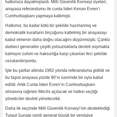
halkımıza dayatmışlardı. Milli Güvenlik Konseyi üyeleri,
anayasa referandumu ile cunta lideri Kenan Evren’i
Cumhurbaşkanı yapmaya kalkmıştı.
Halkımız, bu kadar kötü bir şekilde hazırlanmış ve
demokratik kuralların birçoğunu katletmiş bir anayasayı
kabul etmenin daha doğru olacağını düşünmüştü. Çünkü
darbeci generaller çeşitli yolsuzluklarla devleti soymakla
kalmıyor zulüm ve haksızlığa karşı çıkanları feci şekilde
cezalandırıyordu.
İşte bu şartlar altında 1982 yılında referanduma gidildi ve
bu faşist anayasa yüzde 90’ın üzerinde bir oyla kabul
edildi. Artık Cunta lideri Evren’in Cumhurbaşkanı
olmasına rağmen Meclis açılacak ve halkın seçtiği
yöneticiler devleti yönetecekti.
Daha ilk seçimde Milli Güvenlik Konseyi’nin desteklediği
Turgut Sunalp isimli general büyük bir yenilgiye