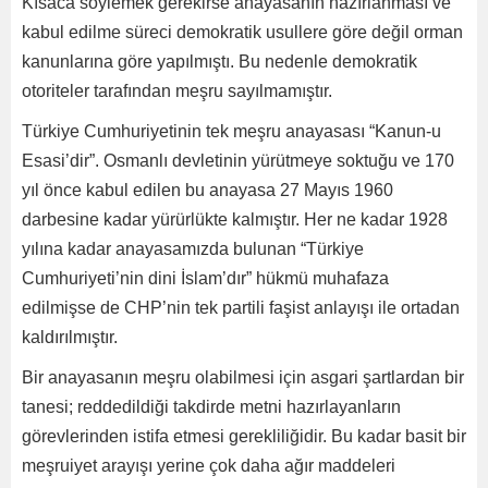
Kısaca söylemek gerekirse anayasanın hazırlanması ve
kabul edilme süreci demokratik usullere göre değil orman
kanunlarına göre yapılmıştı. Bu nedenle demokratik
otoriteler tarafından meşru sayılmamıştır.
Türkiye Cumhuriyetinin tek meşru anayasası “Kanun-u
Esasi’dir”. Osmanlı devletinin yürütmeye soktuğu ve 170
yıl önce kabul edilen bu anayasa 27 Mayıs 1960
darbesine kadar yürürlükte kalmıştır. Her ne kadar 1928
yılına kadar anayasamızda bulunan “Türkiye
Cumhuriyeti’nin dini İslam’dır” hükmü muhafaza
edilmişse de CHP’nin tek partili faşist anlayışı ile ortadan
kaldırılmıştır.
Bir anayasanın meşru olabilmesi için asgari şartlardan bir
tanesi; reddedildiği takdirde metni hazırlayanların
görevlerinden istifa etmesi gerekliliğidir. Bu kadar basit bir
meşruiyet arayışı yerine çok daha ağır maddeleri