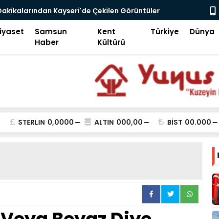
ni Avcılığı, Ego Enflasyonu ve Çelişkiler Çağı
iyaset
Samsun
Kent
Türkiye
Dünya
Haber
Kültürü
STERLIN
0,0000
ALTIN
000,00
BİST
00.000