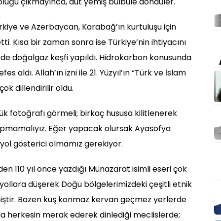
oluğu çıkmayınca, dut yemiş bülbüle döndüler.
kiye ve Azerbaycan, Karabağ’ın kurtuluşu için
etti. Kısa bir zaman sonra ise Türkiye’nin ihtiyacını
’de doğalgaz keşfi yapıldı. Hidrokarbon konusunda
s aldı. Allah’ın izni ile 21. Yüzyıl’ın “Türk ve İslam
k dillendirilir oldu.
k fotoğrafı görmeli; birkaç hususa kilitlenerek
apmamalıyız. Eğer yapacak olursak Ayasofya
 yol gösterici olmamız gerekiyor.
 110 yıl önce yazdığı Münazarat isimli eseri çok
 yollara düşerek Doğu bölgelerimizdeki çeşitli etnik
miştir. Bazen kuş konmaz kervan geçmez yerlerde
a herkesin merak ederek dinlediği meclislerde;