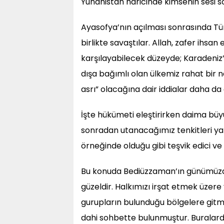
Yunanistan haricinde kimsenin sesi s
Ayasofya’nın açılması sonrasında Tür
birlikte savaştılar. Allah, zafer ihsan 
karşılayabilecek düzeyde; Karadeniz
dışa bağımlı olan ülkemiz rahat bir nefe
asrı” olacağına dair iddialar daha da ço
İşte hükümeti eleştirirken daima büyü
sonradan utanacağımız tenkitleri y
örneğinde olduğu gibi teşvik edici ve
Bu konuda Bediüzzaman’ın günümüzden
güzeldir. Halkımızı irşat etmek üzere
gurupların bulunduğu bölgelere git
dahi sohbette bulunmuştur. Buralard