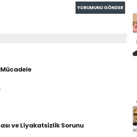
i Mücadele
m
sı ve Liyakatsizlik Sorunu
S