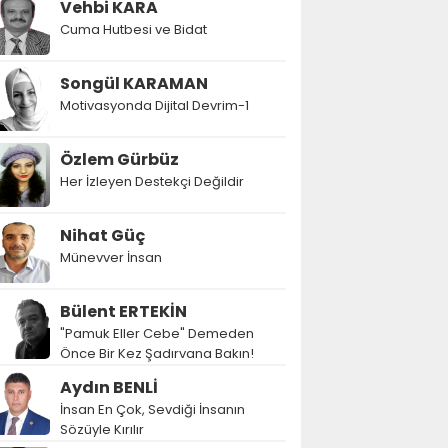
Vehbi KARA
Cuma Hutbesi ve Bidat
Songül KARAMAN
Motivasyonda Dijital Devrim-1
Özlem Gürbüz
Her İzleyen Destekçi Değildir
Nihat Güç
Münevver İnsan
Bülent ERTEKİN
"Pamuk Eller Cebe" Demeden
Önce Bir Kez Şadırvana Bakın!
Aydın BENLİ
İnsan En Çok, Sevdiği İnsanın
Sözüyle Kırılır