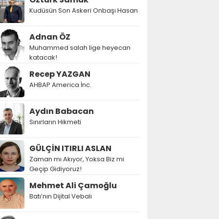
Kudüsün Son Askeri Onbaşı Hasan
Adnan ÖZ
Muhammed salah lige heyecan
katacak!
Recep YAZGAN
AHBAP America İnc.
Aydın Babacan
Sınırların Hikmeti
GÜLÇİN ITIRLI ASLAN
Zaman mı Akıyor, Yoksa Biz mi
Geçip Gidiyoruz!
Mehmet Ali Çamoğlu
Batı’nın Dijital Vebalı