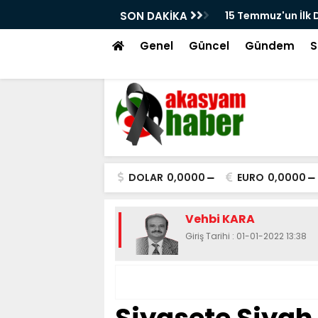
un İlk Dakikalarından Kayseri'de Çekilen Görüntüler
SON DAKİKA
Beğe
tı! Ferhat Çakır'ın Meydandaki Çağrısı Kamerada
Genel
Güncel
Gündem
S
DOLAR
0,0000
EURO
0,0000
Vehbi KARA
Giriş Tarihi : 01-01-2022 13:38