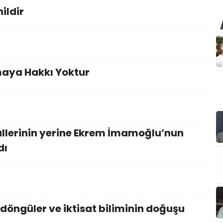
ildir
maya Hakkı Yoktur
allerinin yerine Ekrem İmamoğlu’nun
dı
döngüler ve iktisat biliminin doğuşu