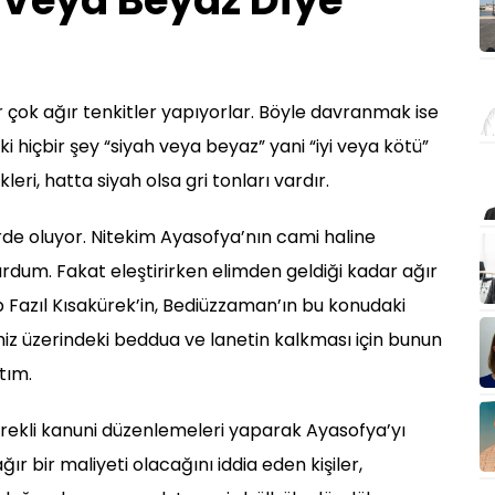
 Veya Beyaz Diye
r çok ağır tenkitler yapıyorlar. Böyle davranmak ise
i hiçbir şey “siyah veya beyaz” yani “iyi veya kötü”
kleri, hatta siyah olsa gri tonları vardır.
de oluyor. Nitekim Ayasofya’nın cami haline
durdum. Fakat eleştirirken elimden geldiği kadar ağır
 Fazıl Kısakürek’in, Bediüzzaman’ın bu konudaki
iz üzerindeki beddua ve lanetin kalkması için bunun
tım.
ekli kanuni düzenlemeleri yaparak Ayasofya’yı
r bir maliyeti olacağını iddia eden kişiler,