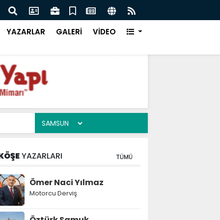
İFAM'da Büyük İcazet Heyecanı
YAZARLAR
GALERİ
VİDEO
KÖŞE
YAZARLARI
TÜMÜ
Ömer Naci Yılmaz
Motorcu Derviş
Öztürk Samuk