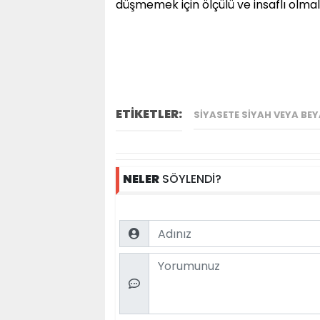
düşmemek için ölçülü ve insaflı olma
ETİKETLER:
SIYASETE SIYAH VEYA BEY
NELER
SÖYLENDİ?
Name
Comment