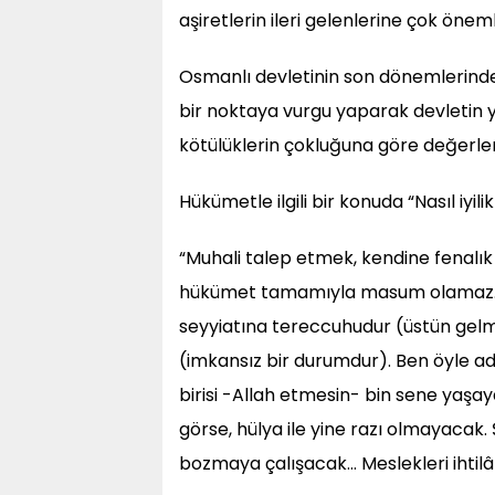
aşiretlerin ileri gelenlerine çok öneml
Osmanlı devletinin son dönemlerinde
bir noktaya vurgu yaparak devletin ya
kötülüklerin çokluğuna göre değerlend
Hükümetle ilgili bir konuda “Nasıl iyil
“Muhali talep etmek, kendine fenalı
hükümet tamamıyla masum olamaz. D
seyyiatına tereccuhudur (üstün gelme
(imkansız bir durumdur). Ben öyle a
birisi -Allah etmesin- bin sene yaş
görse, hülya ile yine razı olmayacak. 
bozmaya çalışacak… Meslekleri ihtilâl