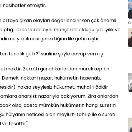
i nasihatler etmiştir.
 ortaya çıkan olayları değerlendirirken çok önemli
Ka
ptığı icraatlarda aynı mahşerde olduğu gibi iyilik ve
irme yapılması gerektiğini dile getirmiştir.
ikten fenalık gelir?" sualine şöyle cevap vermiş:
k etmektir. Zerrâtı günahkârlardan mürekkep bir
emek, nokta-i nazar, hükümetin hasenâtı,
sidir). Yoksa seyyiesiz hükümet, muhal-i âdidir
damlara anarşist nazarıyla bakıyorum. Zira onlardan
ayacak olsa, adeta mümkün hükümetin hangi suretini
Şu hülyanın neticesi olan meylü’t-tahrip ile o sureti
 ve fesattır"