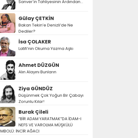
Sanver'in Tahliyesinin Ardından…
Gülay ÇETKİN
Bakan Tekin’e Denizli’de Ne
Dediler?
İsa ÇOLAKER
Latifi’nin Okuma Yazma Aşkı
Ahmet DÜZGÜN
Alın Alayını Bunların
Ziya GÜNDÜZ
Düşünmek Çok Yoğun Bir Çabayı
Zorunlu Kılar!
Burak Çileli
“BİR ADAM YARATMAK”DA İDAM-I
NEFS VE VAROLMA MÜŞKÜLÜ
EMBOLÜ: İNCİR AĞACI