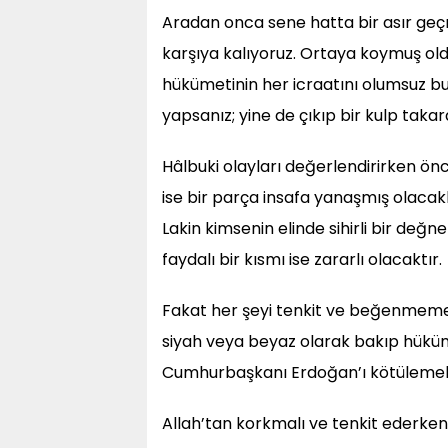
Aradan onca sene hatta bir asır geç
karşıya kalıyoruz. Ortaya koymuş old
hükümetinin her icraatını olumsuz bula
yapsanız; yine de çıkıp bir kulp taka
Hâlbuki olayları değerlendirirken ö
ise bir parça insafa yanaşmış olacakl
Lakin kimsenin elinde sihirli bir değn
faydalı bir kısmı ise zararlı olacaktır.
Fakat her şeyi tenkit ve beğenmemek
siyah veya beyaz olarak bakıp hüküm
Cumhurbaşkanı Erdoğan’ı kötülemekt
Allah’tan korkmalı ve tenkit ederk