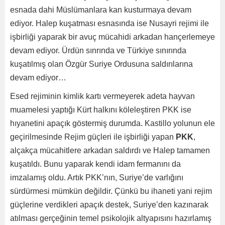
esnada dahi Müslümanlara kan kusturmaya devam
ediyor. Halep kuşatması esnasında ise Nusayri rejimi ile
işbirliği yaparak bir avuç mücahidi arkadan hançerlemeye
devam ediyor. Ürdün sınrında ve Türkiye sınırında
kuşatılmış olan Özgür Suriye Ordusuna saldırılarına
devam ediyor…
Esed rejiminin kimlik kartı vermeyerek adeta hayvan
muamelesi yaptığı Kürt halkını köleleştiren PKK ise
hıyanetini apaçık göstermiş durumda. Kastillo yolunun ele
geçirilmesinde Rejim güçleri ile işbirliği yapan
PKK
,
alçakça mücahitlere arkadan saldırdı ve Halep tamamen
kuşatıldı. Bunu yaparak kendi idam fermanını da
imzalamış oldu. Artık PKK’nın, Suriye’de varlığını
sürdürmesi mümkün değildir. Çünkü bu ihaneti yani rejim
güçlerine verdikleri apaçık destek, Suriye’den kazınarak
atılması gerçeğinin temel psikolojik altyapısını hazırlamış