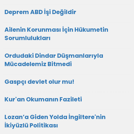
Deprem ABD İşi Değildir
Ailenin Korunması İçin Hükumetin
Sorumlulukları
Ordudaki Dindar Düşmanlarıyla
Mücadelemiz Bitmedi
Gaspçı devlet olur mu!
Kur'an Okumanın Fazileti
Lozan’a Giden Yolda İngiltere'nin
İkiyüzlü Politikası