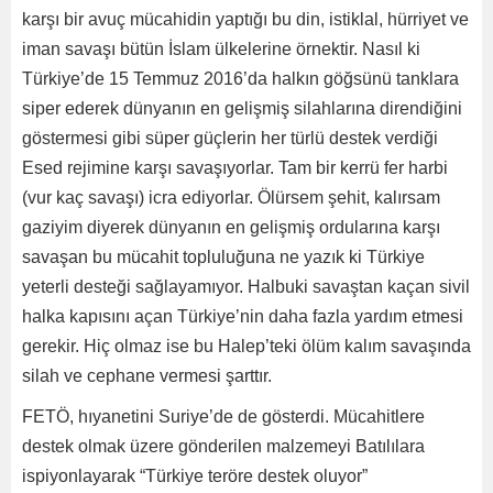
karşı bir avuç mücahidin yaptığı bu din, istiklal, hürriyet ve
iman savaşı bütün İslam ülkelerine örnektir. Nasıl ki
Türkiye’de 15 Temmuz 2016’da halkın göğsünü tanklara
siper ederek dünyanın en gelişmiş silahlarına direndiğini
göstermesi gibi süper güçlerin her türlü destek verdiği
Esed rejimine karşı savaşıyorlar. Tam bir kerrü fer harbi
(vur kaç savaşı) icra ediyorlar. Ölürsem şehit, kalırsam
gaziyim diyerek dünyanın en gelişmiş ordularına karşı
savaşan bu mücahit topluluğuna ne yazık ki Türkiye
yeterli desteği sağlayamıyor. Halbuki savaştan kaçan sivil
halka kapısını açan Türkiye’nin daha fazla yardım etmesi
gerekir. Hiç olmaz ise bu Halep’teki ölüm kalım savaşında
silah ve cephane vermesi şarttır.
FETÖ, hıyanetini Suriye’de de gösterdi. Mücahitlere
destek olmak üzere gönderilen malzemeyi Batılılara
ispiyonlayarak “Türkiye teröre destek oluyor”