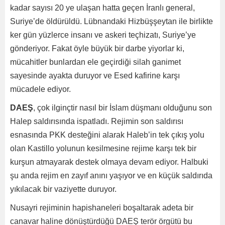
kadar sayısı 20 ye ulaşan hatta geçen İranlı general,
Suriye’de öldürüldü. Lübnandaki Hizbüşşeytan ile birlikte
ker gün yüzlerce insanı ve askeri teçhizatı, Suriye’ye
gönderiyor. Fakat öyle büyük bir darbe yiyorlar ki,
mücahitler bunlardan ele geçirdiği silah ganimet
sayesinde ayakta duruyor ve Esed kafirine karşı
mücadele ediyor.
DAEŞ
, çok ilginçtir nasıl bir İslam düşmanı olduğunu son
Halep saldırısında ispatladı. Rejimin son saldırısı
esnasında PKK desteğini alarak Haleb’in tek çıkış yolu
olan Kastillo yolunun kesilmesine rejime karşı tek bir
kurşun atmayarak destek olmaya devam ediyor. Halbuki
şu anda rejim en zayıf anını yaşıyor ve en küçük saldırıda
yıkılacak bir vaziyette duruyor.
Nusayri rejiminin hapishaneleri boşaltarak adeta bir
canavar haline dönüştürdüğü DAEŞ terör örgütü bu