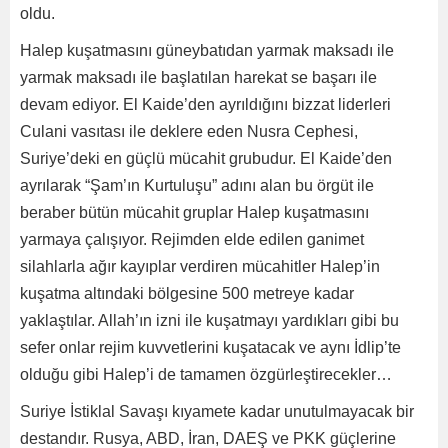
oldu.
Halep kuşatmasını güneybatıdan yarmak maksadı ile
yarmak maksadı ile başlatılan harekat se başarı ile
devam ediyor. El Kaide’den ayrıldığını bizzat liderleri
Culani vasıtası ile deklere eden Nusra Cephesi,
Suriye’deki en güçlü mücahit grubudur. El Kaide’den
ayrılarak “Şam’ın Kurtuluşu” adını alan bu örgüt ile
beraber bütün mücahit gruplar Halep kuşatmasını
yarmaya çalışıyor. Rejimden elde edilen ganimet
silahlarla ağır kayıplar verdiren mücahitler Halep’in
kuşatma altındaki bölgesine 500 metreye kadar
yaklaştılar. Allah’ın izni ile kuşatmayı yardıkları gibi bu
sefer onlar rejim kuvvetlerini kuşatacak ve aynı İdlip’te
olduğu gibi Halep’i de tamamen özgürleştirecekler…
Suriye İstiklal Savaşı kıyamete kadar unutulmayacak bir
destandır. Rusya, ABD, İran, DAEŞ ve PKK güçlerine