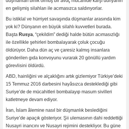
düşmanları birlik olmuş bir avuç mücahide karşı dünyanın
en gelişmiş silahları ile acımasızca saldırıyorlar.
Bu istiklal ve hürriyet savaşında düşmanlar arasında kim
yok ki? Dünyanın en büyük silahlı kuvvetleri burada.
Başta
Rusya
, “çekildim” dediği halde bütün acımasızlığı
ile özellikle şehirleri bombalayarak çoluk çocuğu
öldürüyor. Daha dün aç ve çaresiz kalmış insanlara
gönderilen gıda konvoyunu vurarak 20 gönüllü yardım
görevlisini öldürdü.
ABD, hainliğini ve alçaklığını artık gizlemiyor Türkiye’deki
15 Temmuz 2016 darbesini hayâsızca desteklediği gibi
Suriye’de de mücahitleri bombalayıp masum sivilleri
katletmeye devam ediyor.
İran, İslam âlemine nasıl bir düşmanlık beslediğini
Suriye’de apaçık gösteriyor. Şii ulemasının dahi reddettiği
Nusayri inancını ve Nusayri rejimini destekliyor. Bu güne