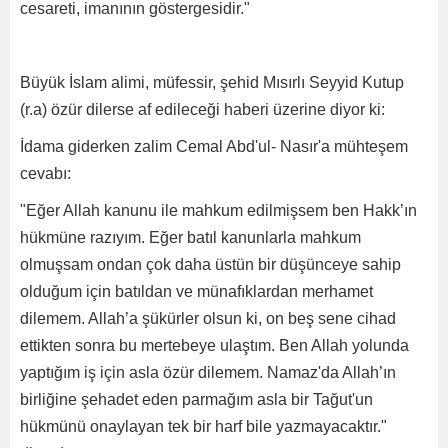
cesareti, imanının göstergesidir."
Büyük İslam alimi, müfessir, şehid Mısırlı Seyyid Kutup
(r.a) özür dilerse af edileceği haberi üzerine diyor ki:
İdama giderken zalim Cemal Abd'ul- Nasır'a mühteşem
cevabı:
"Eğer Allah kanunu ile mahkum edilmişsem ben Hakk’ın
hükmüne razıyım. Eğer batıl kanunlarla mahkum
olmuşsam ondan çok daha üstün bir düşünceye sahip
olduğum için batıldan ve münafıklardan merhamet
dilemem. Allah’a şükürler olsun ki, on beş sene cihad
ettikten sonra bu mertebeye ulaştım. Ben Allah yolunda
yaptığım iş için asla özür dilemem. Namaz'da Allah’ın
birliğine şehadet eden parmağım asla bir Tağut'un
hükmünü onaylayan tek bir harf bile yazmayacaktır."