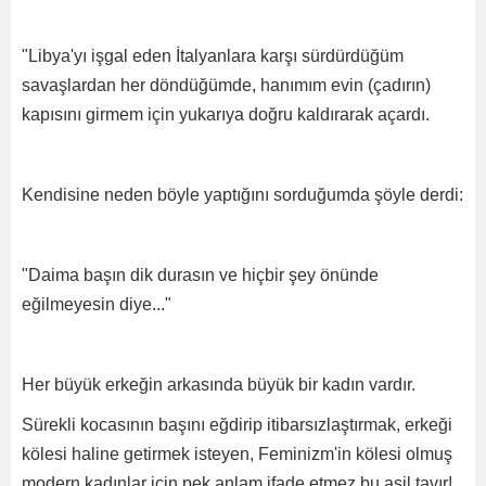
"Libya'yı işgal eden İtalyanlara karşı sürdürdüğüm
savaşlardan her döndüğümde, hanımım evin (çadırın)
kapısını girmem için yukarıya doğru kaldırarak açardı.
Kendisine neden böyle yaptığını sorduğumda şöyle derdi:
"Daima başın dik durasın ve hiçbir şey önünde
eğilmeyesin diye..."
Her büyük erkeğin arkasında büyük bir kadın vardır.
Sürekli kocasının başını eğdirip itibarsızlaştırmak, erkeği
kölesi haline getirmek isteyen, Feminizm'in kölesi olmuş
modern kadınlar için pek anlam ifade etmez bu asil tavır!..