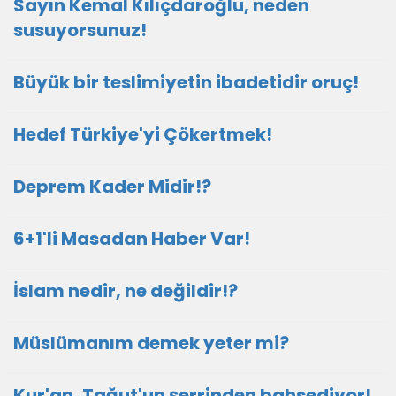
Sayın Kemal Kılıçdaroğlu, neden
susuyorsunuz!
Büyük bir teslimiyetin ibadetidir oruç!
Hedef Türkiye'yi Çökertmek!
Deprem Kader Midir!?
6+1'li Masadan Haber Var!
İslam nedir, ne değildir!?
Müslümanım demek yeter mi?
Kur'an, Tağut'un şerrinden bahsediyor!