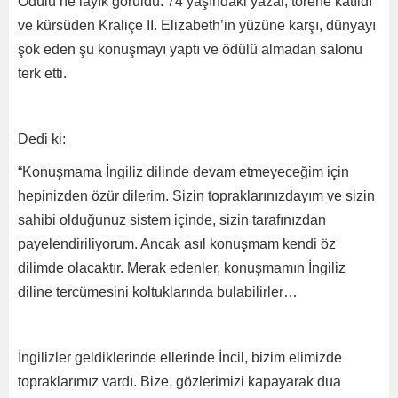
Ödülü‘ne layık görüldü. 74 yaşındaki yazar, törene katıldı
ve kürsüden Kraliçe II. Elizabeth’in yüzüne karşı, dünyayı
şok eden şu konuşmayı yaptı ve ödülü almadan salonu
terk etti.
Dedi ki:
“Konuşmama İngiliz dilinde devam etmeyeceğim için
hepinizden özür dilerim. Sizin topraklarınızdayım ve sizin
sahibi olduğunuz sistem içinde, sizin tarafınızdan
payelendiriliyorum. Ancak asıl konuşmam kendi öz
dilimde olacaktır. Merak edenler, konuşmamın İngiliz
diline tercümesini koltuklarında bulabilirler…
İngilizler geldiklerinde ellerinde İncil, bizim elimizde
topraklarımız vardı. Bize, gözlerimizi kapayarak dua