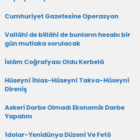
Cumhuriyet Gazetesine Operasyon
Vallâhi de billâhi de bunların hesabı bir
gün mutlaka sorulacak
İslâm Coğrafyası Oldu Kerbelâ
Hüseynî İhlas-Hüseynî Takva-Hüseynî
Direniş
Askeri Darbe Olmadı Ekonomik Darbe
Yapalım
1dolar-Yenidünya Düzeni Ve Fetö