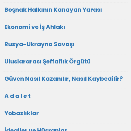
Boşnak Halkının Kanayan Yarası
Ekonomi ve İş Ahlakı
Rusya-Ukrayna Savaşı
Uluslararası Şeffaflık Örgütü
Güven Nasıl Kazanılır, Nasıl Kaybedilir?
A d a l e t
Yobazlıklar
İdealler ve Hüsranlar