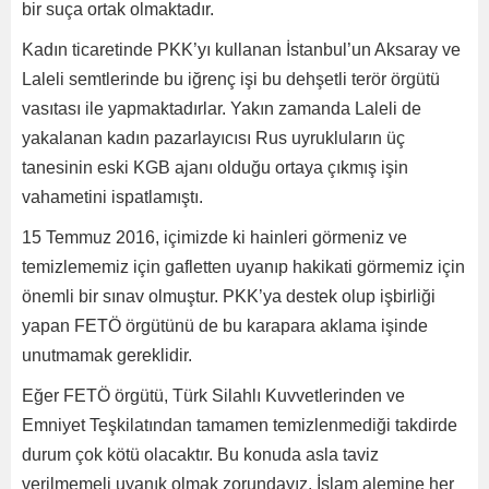
bir suça ortak olmaktadır.
Kadın ticaretinde PKK’yı kullanan İstanbul’un Aksaray ve
Laleli semtlerinde bu iğrenç işi bu dehşetli terör örgütü
vasıtası ile yapmaktadırlar. Yakın zamanda Laleli de
yakalanan kadın pazarlayıcısı Rus uyrukluların üç
tanesinin eski KGB ajanı olduğu ortaya çıkmış işin
vahametini ispatlamıştı.
15 Temmuz 2016, içimizde ki hainleri görmeniz ve
temizlememiz için gafletten uyanıp hakikati görmemiz için
önemli bir sınav olmuştur. PKK’ya destek olup işbirliği
yapan FETÖ örgütünü de bu karapara aklama işinde
unutmamak gereklidir.
Eğer FETÖ örgütü, Türk Silahlı Kuvvetlerinden ve
Emniyet Teşkilatından tamamen temizlenmediği takdirde
durum çok kötü olacaktır. Bu konuda asla taviz
verilmemeli uyanık olmak zorundayız. İslam alemine her