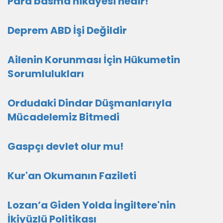
Para basma hikâyesi nedir!
Deprem ABD İşi Değildir
Ailenin Korunması İçin Hükumetin
Sorumlulukları
Ordudaki Dindar Düşmanlarıyla
Mücadelemiz Bitmedi
Gaspçı devlet olur mu!
Kur'an Okumanın Fazileti
Lozan’a Giden Yolda İngiltere'nin
İkiyüzlü Politikası