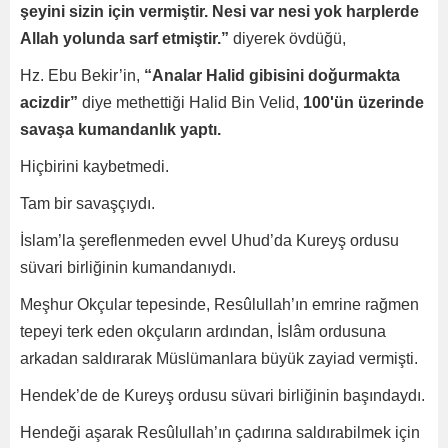
şeyini sizin için vermiştir. Nesi var nesi yok harplerde
Allah yolunda sarf etmiştir.”
diyerek övdüğü,
Hz. Ebu Bekir’in,
“Analar Halid gibisini doğurmakta
acizdir”
diye methettiği Halid Bin Velid,
100'ün üzerinde
savaşa kumandanlık yaptı.
Hiçbirini kaybetmedi.
Tam bir savaşçıydı.
İslam’la şereflenmeden evvel Uhud’da Kureyş ordusu
süvari birliğinin kumandanıydı.
Meşhur Okçular tepesinde, Resûlullah’ın emrine rağmen
tepeyi terk eden okçuların ardından, İslâm ordusuna
arkadan saldırarak Müslümanlara büyük zayiad vermişti.
Hendek’de de Kureyş ordusu süvari birliğinin başındaydı.
Hendeği aşarak Resûlullah’ın çadırına saldırabilmek için