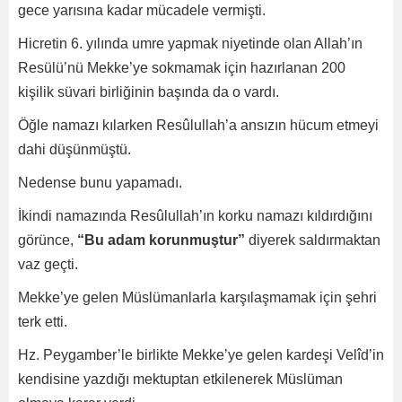
gece yarısına kadar mücadele vermişti.
Hicretin 6. yılında umre yapmak niyetinde olan Allah’ın
Resülü’nü Mekke’ye sokmamak için hazırlanan 200
kişilik süvari birliğinin başında da o vardı.
Öğle namazı kılarken Resûlullah’a ansızın hücum etmeyi
dahi düşünmüştü.
Nedense bunu yapamadı.
İkindi namazında Resûlullah’ın korku namazı kıldırdığını
görünce,
“Bu adam korunmuştur”
diyerek saldırmaktan
vaz geçti.
Mekke’ye gelen Müslümanlarla karşılaşmamak için şehri
terk etti.
Hz. Peygamber’le birlikte Mekke’ye gelen kardeşi Velîd’in
kendisine yazdığı mektuptan etkilenerek Müslüman