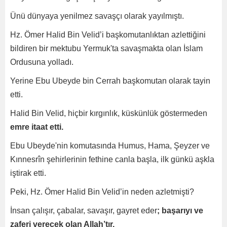
Ünü dünyaya yenilmez savaşçı olarak yayılmıştı.
Hz. Ömer Halid Bin Velid’i başkomutanlıktan azlettiğini
bildiren bir mektubu Yermuk'ta savaşmakta olan İslam
Ordusuna yolladı.
Yerine Ebu Ubeyde bin Cerrah başkomutan olarak tayin
etti.
Halid Bin Velid, hiçbir kırgınlık, küskünlük göstermeden
emre itaat etti.
Ebu Ubeyde'nin komutasında Humus, Hama, Şeyzer ve
Kınnesrîn şehirlerinin fethine canla başla, ilk günkü aşkla
iştirak etti.
Peki, Hz. Ömer Halid Bin Velid’in neden azletmişti?
İnsan çalışır, çabalar, savaşır, gayret eder
; başarıyı ve
zaferi verecek olan Allah’tır.