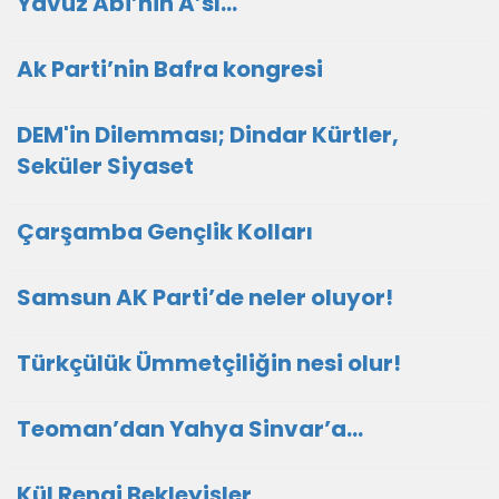
Yavuz Abi’nin A’sı…
Ak Parti’nin Bafra kongresi
DEM'in Dilemması; Dindar Kürtler,
Seküler Siyaset
Çarşamba Gençlik Kolları
Samsun AK Parti’de neler oluyor!
Türkçülük Ümmetçiliğin nesi olur!
Teoman’dan Yahya Sinvar’a…
Kül Rengi Bekleyişler