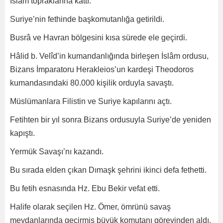
İslâm topraklarına kattı.
Suriye’nin fethinde başkomutanlığa getirildi.
Busrâ ve Havran bölgesini kısa sürede ele geçirdi.
Hâlid b. Velîd’in kumandanlığında birleşen İslâm ordusu,
Bizans İmparatoru Herakleios’un kardeşi Theodoros
kumandasındaki 80.000 kişilik orduyla savaştı.
Müslümanlara Filistin ve Suriye kapılarını açtı.
Fetihten bir yıl sonra Bizans ordusuyla Suriye’de yeniden
kapıştı.
Yermük Savaşı’nı kazandı.
Bu sırada elden çıkan Dımaşk şehrini ikinci defa fethetti.
Bu fetih esnasında Hz. Ebu Bekir vefat etti.
Halife olarak seçilen Hz. Ömer, ömrünü savaş
meydanlarında geçirmiş büyük komutanı görevinden aldı.